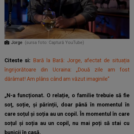
Jorge
(sursa foto: Captură YouTube)
Citeste si:
Bară la Bară: Jorge, afectat de situația
îngrijorătoare din Ucraina: „Două zile am fost
dărâmat! Am plâns când am văzut imaginile”
„N-a funcționat. O relație, o familie trebuie să fie
soț, soție, și părinții, doar până în momentul în
care soțul și soția au un copil. În momentul în care
soțul și soția au un copil, nu mai poți să stai cu
bunicii în casă.