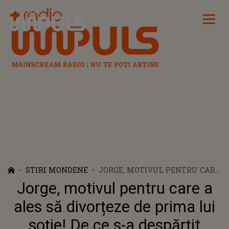
Radio Impuls
STIRI MONDENE
JORGE, MOTIVUL PENTRU CARE
A ALES SĂ DIVORȚEZE DE
Jorge, motivul pentru care a
PRIMA LUI SOȚIE! DE CE S-A
DESPĂRȚIT ARTISTUL DE
ales să divorțeze de prima lui
ALINA LAUFER?!: „AM ȘTIUT CĂ
soție! De ce s-a despărțit
ÎN CASA AIA NU O SĂ MĂ MAI