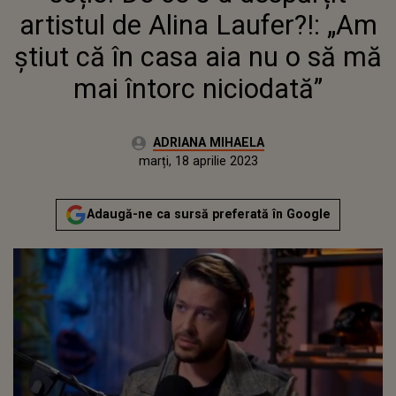
ÎNTORC NICIODATĂ”
artistul de Alina Laufer?!: „Am
știut că în casa aia nu o să mă
mai întorc niciodată”
Autor:
ADRIANA MIHAELA
Publicat:
luni, 18 aprilie 2022
Actualizat:
marți, 18 aprilie 2023
Adaugă-ne ca sursă preferată în Google