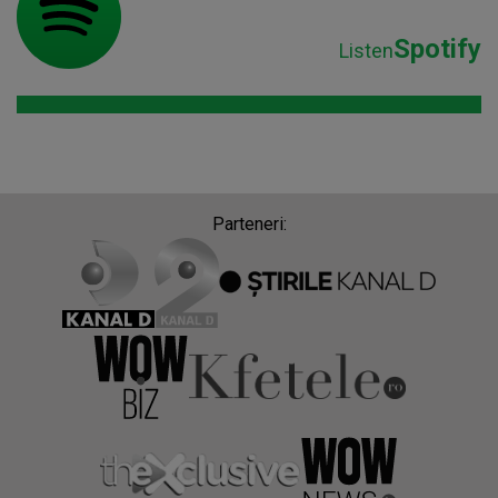
Spotify
Listen
Parteneri: