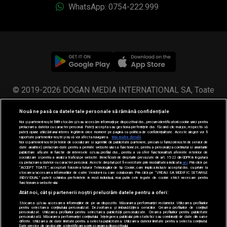
WhatsApp: 0754-222.999
© 2019-2026 DOGAN MEDIA INTERNATIONAL SA, Toate
drepturile rezervate.
Nouă ne pasă ca datele tale personale să rămână confidențiale
Noi și partenerii noștri
589
stocăm și/sau accesăm informații pe dispozitivul dvs., precum identificatorii cookie unici pentru
prelucrarea datelor cu caracter personal. Puteți accepta sau gestiona preferințele dvs. făcând clic mai jos, respectiv vă
puteți opune utilizării unui interes legitim în orice moment pe pagina cu politica de confidențialitate. Aceste alegeri vor fi
raportate partenerilor noștri și nu vă vor afecta navigarea.
Mai multe detalii
Noi si partenerii nostri (retelele de socializare si agentiile de publicitate partenere, precum si furnizorii nostri de servicii de
date analitice) prelucram date pentru a permite website-ului sa functioneze, pentru a personaliza continutul si anunturile
publicitare afisate in functie de interesele si/sau profilul dvs., pentru a va oferi functionalitati aferente retelelor de
socializare si pentru a analiza traficul pe website. Beneficiati de drepturile prevazute de art. 15-22 din GDPR in legatura
cu prelucrarea datelor cu caracter personal. Aceste drepturi pot fi exercitate prin modalitatea indicata
aici
. Prin click pe
“ACCEPT TOATE”, acceptati folosirea tuturor Tehnologiilor de tip Cookie, care implica inclusiv acceptul dvs. cu privire la
stocarea/accesarea informatiilor de catre Vendor-ii cu care colaboram. Prin click pe “VREAU SA MODIFIC SETARILE
INDIVIDUAL” puteti schimba preferintele in mod individual, mai putin cele legate de cookie strict necesare pentru
functionarea website-ului.
Atât noi, cât și partenerii noștri prelucrăm datele pentru a oferi:
Stocarea și/sau accesarea informațiilor de pe un dispozitiv. Măsurarea performanței reclamelor. Utilizarea profilurilor
pentru selectarea conținutului personalizat. Dezvoltarea și îmbunătățirea serviciilor. Crearea profilurilor de conținut
personalizat. Utilizarea profilurilor pentru selectarea publicității personalizate. Crearea profilurilor pentru publicitate
personalizată. Măsurarea performanței conținutului. Înțelegerea publicului prin statistici sau combinații de date din surse
diferite. Utilizarea de date limitate pentru a selecta publicitatea. Utilizarea datelor limitate pentru a selecta conținutul.
Date precise de geolocație și identificarea prin scanarea dispozitivului.