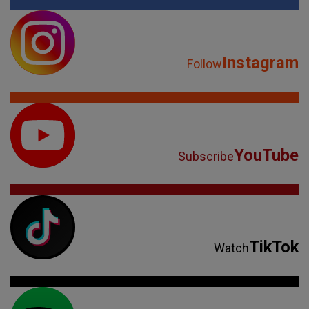
Instagram
Follow
YouTube
Subscribe
TikTok
Watch