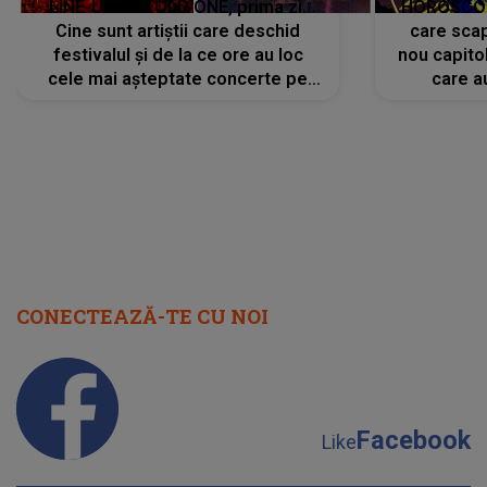
LINE-UP UNTOLD ONE, prima zi.
HOROSCOP 
Cine sunt artiștii care deschid
care scap
festivalul și de la ce ore au loc
nou capitol
cele mai așteptate concerte pe
care a
scena principală?
perioadă 
CONECTEAZĂ-TE CU NOI
Facebook
Like