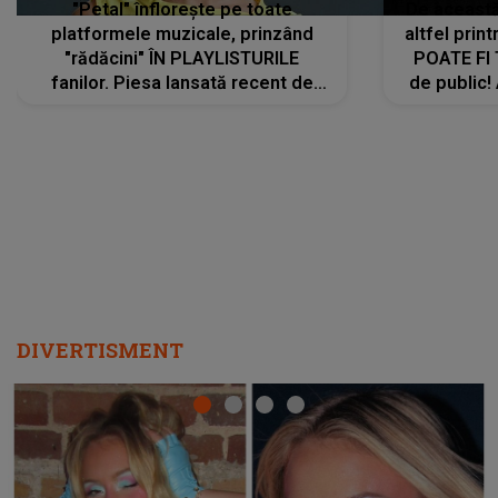
"Petal" înflorește pe toate
De această 
platformele muzicale, prinzând
altfel prin
"rădăcini" ÎN PLAYLISTURILE
POATE FI
fanilor. Piesa lansată recent de
de public!
Ariana Grande îi face pe
a lansat V
ascultători SĂ O ASCULTE PE
REPEAT
DIVERTISMENT