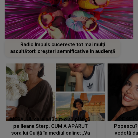
Radio Impuls cucerește tot mai mulți
ascultători: creșteri semnificative în audiență
MESAJUL care a făcut-o să plângă
CE SE Î
pe Ileana Sterp. CUM A APĂRUT
Popescu?
sora lui Culiță în mediul online: „Va
vedetă du