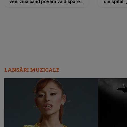
veni ziua când povara va dispărea,
din spital:
iar lacrimile...”
LANSĂRI MUZICALE