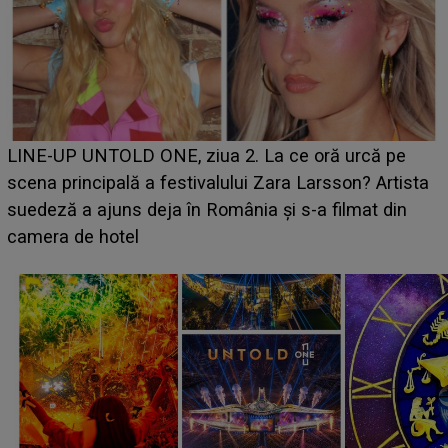
Ce a dezvăluit noua concurentă din "Casa Iubirii" l-a
luat prin surprindere pe Emanuel. CINE ESTE
BĂIATUL VIZAT de Alexandra?! Aflându-se în fața
faptului împlinit, A RECUNOSCUT IMEDIAT: "Am
avut..."