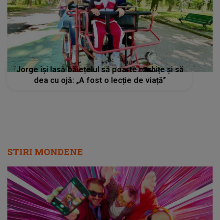
Jorge își lasă băiețelul să poarte rochițe și să
dea cu ojă: „A fost o lecție de viață”
STIRI MONDENE