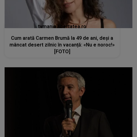
tvmania.libertatea.ro
Cum arată Carmen Brumă la 49 de ani, deși a
mâncat desert zilnic în vacanță: «Nu e noroc!»
[FOTO]