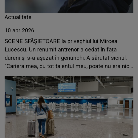
Actualitate
10 apr 2026
SCENE SFÂȘIETOARE la priveghiul lui Mircea
Lucescu. Un renumit antrenor a cedat în fața
durerii şi s-a așezat în genunchi. A sărutat sicriul:
"Cariera mea, cu tot talentul meu, poate nu era nici
la jumătate dacă nu era el"