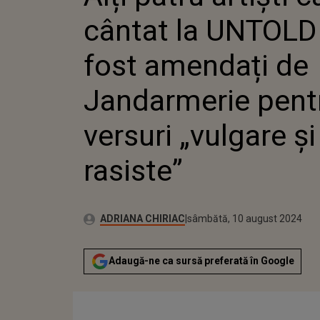
PENTRU VERSURI „
cântat la UNTOLD
RASISTE”
fost amendați de
Jandarmerie pent
versuri „vulgare și
rasiste”
Publicat:
Autor:
joi, 10 august 2023
Actualizat:
ADRIANA CHIRIAC
sâmbătă, 10 august 2024
Adaugă-ne ca sursă preferată în Google