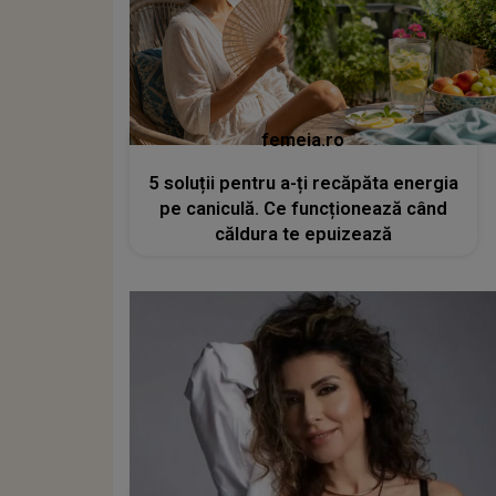
femeia.ro
5 soluții pentru a-ți recăpăta energia
pe caniculă. Ce funcționează când
căldura te epuizează