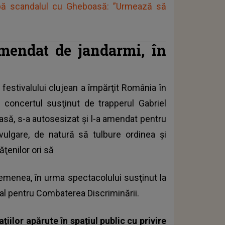
după scandalul cu Gheboasă: ”Urmează să
amendat de jandarmi, în
 festivalului clujean a împărţit România în
 concertul susţinut de trapperul Gabriel
asă
, s-a autosesizat şi l-a amendat pentru
u vulgare, de natură să tulbure ordinea şi
ţenilor ori să
emenea, în urma spectacolului susţinut la
nal pentru Combaterea Discriminării.
țiilor apărute în spațiul public cu privire