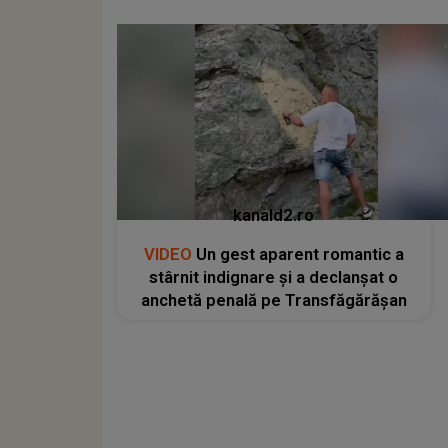
kanald2.ro
VIDEO
Un gest aparent romantic a
stârnit indignare și a declanșat o
anchetă penală pe Transfăgărășan