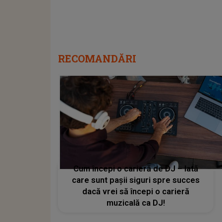
RECOMANDĂRI
Cum începi o carieră de DJ – Iată
care sunt pașii siguri spre succes
dacă vrei să începi o carieră
muzicală ca DJ!