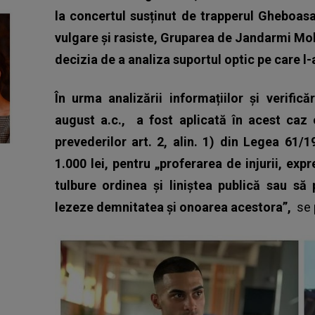
la concertul susținut de trapperul Gheboasa
vulgare și rasiste, Gruparea de Jandarmi Mob
decizia de a analiza suportul optic pe care l-a
În urma analizării informațiilor și verific
august a.c.,
a fost aplicată în acest caz
prevederilor art. 2, alin. 1) din Legea 61
1.000 lei, pentru „proferarea de injurii, exp
tulbure ordinea şi liniştea publică sau să
lezeze demnitatea şi onoarea acestora”,
se 