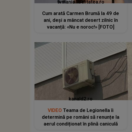
tvmania.libertatea.ro
Cum arată Carmen Brumă la 49 de
ani, deși a mâncat desert zilnic în
vacanță: «Nu e noroc!» [FOTO]
kanald2.ro
VIDEO
Teama de Legionella îi
determină pe români să renunțe la
aerul condiționat în plină caniculă