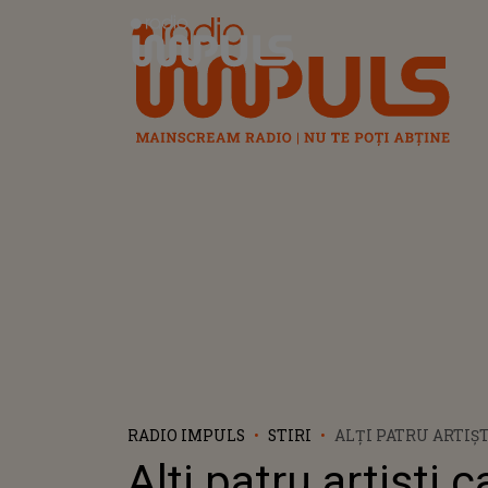
Radio Impuls
RADIO IMPULS
STIRI
ALȚI PATRU ARTIȘT
CÂNTAT LA UNTOLD
Alți patru artiști 
AMENDAȚI DE JAN