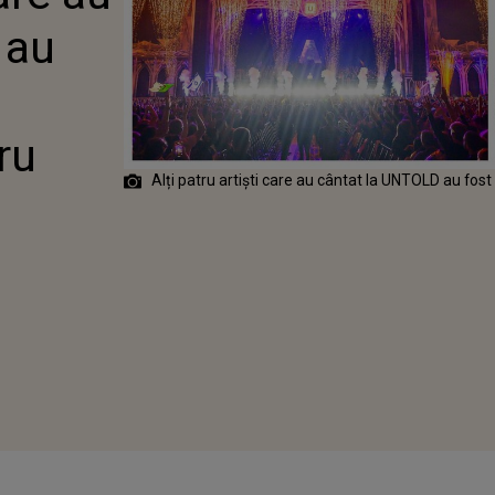
VULGARE ȘI
 au
ru
Alți patru artiști care au cântat la UNTOLD au fos