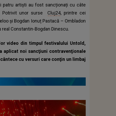
i patru artiști au fost sancționați cu câte
. Potrivit unor surse
Cluj24
, printre cei
heloo și Bogdan Ionuț Pastacă – Ombladon
ău real Constantin-Bogdan Dinescu.
ilor video din timpul festivalului Untold,
aplicat noi sancţiuni contravenţionale
t cântece cu versuri care conţin un limbaj