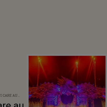
I CARE AU
 AU FOST
care au
DARMERIE