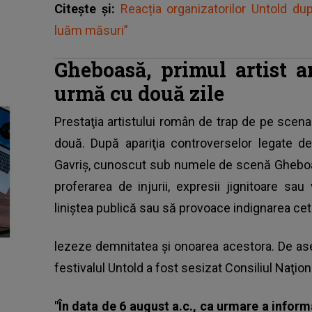
Citește și:
Reacția organizatorilor Untold 
luăm măsuri”
Gheboasă, primul artist 
urmă cu două zile
Prestaţia artistului român de trap de pe scena
două. După apariţia controverselor legate de
Gavriş, cunoscut sub numele de scenă
Ghebo
proferarea de injurii, expresii jignitoare sa
liniştea publică sau să provoace indignarea cetă
lezeze demnitatea şi onoarea acestora. De as
festivalul Untold a fost sesizat Consiliul Naţio
"În data de 6 august a.c., ca urmare a informa