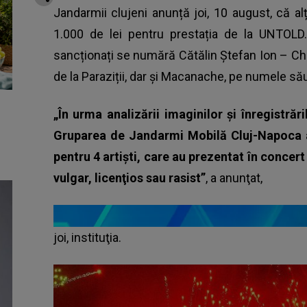
Jandarmii clujeni anunță joi, 10 august, că alț
1.000 de lei pentru prestația de la UNTOLD
sancționați se numără Cătălin Ștefan Ion – C
de la Paraziții, dar și Macanache, pe numele s
„În urma analizării imaginilor şi înregistrăr
Gruparea de Jandarmi Mobilă Cluj-Napoca a 
pentru 4 artişti, care au prezentat în concer
vulgar, licenţios sau rasist”
, a anunţat,
joi, instituţia.