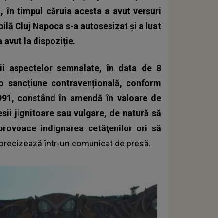
, în timpul căruia acesta a avut versuri
ilă Cluj Napoca s-a autosesizat și a luat
 avut la dispoziție.
ării aspectelor semnalate, în data de 8
 o sancțiune contravențională, conform
/1991, constând în amendă în valoare de
resii jignitoare sau vulgare, de natură să
 provoace indignarea cetăţenilor ori să
precizează într-un comunicat de presă.