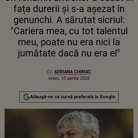
"CARIERA MEA, CU TOT TALENTUL
fața durerii şi s-a așezat în
MEU, POATE NU ERA NICI LA
JUMĂTATE DACĂ NU ERA EL"
genunchi. A sărutat sicriul:
"Cariera mea, cu tot talentul
meu, poate nu era nici la
jumătate dacă nu era el"
Autor:
ADRIANA CHIRIAC
Publicat:
vineri, 10 aprilie 2026
Actualizat:
vineri, 10 aprilie 2026
Adaugă-ne ca sursă preferată în Google