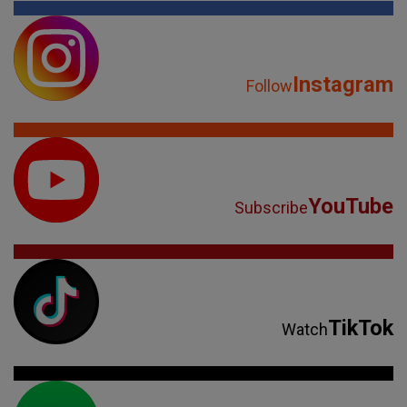
Instagram
Follow
YouTube
Subscribe
TikTok
Watch