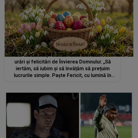
MESAJE DE PAȘTE 2026. Cele mai frumoase
urări și felicitări de Învierea Domnului: „Să
iertăm, să iubim și să învățăm să prețuim
lucrurile simple. Paște Fericit, cu lumină în
suflet, mese îmbelșugate și zâmbete
sincere!”