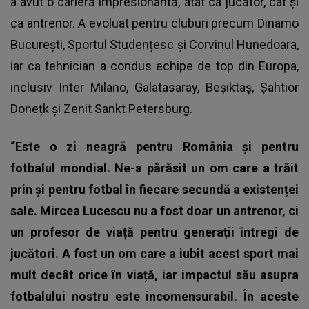
a avut o carieră impresionantă, atât ca jucător, cât și
ca antrenor. A evoluat pentru cluburi precum Dinamo
București, Sportul Studențesc și Corvinul Hunedoara,
iar ca tehnician a condus echipe de top din Europa,
inclusiv Inter Milano, Galatasaray, Beșiktaș, Șahtior
Donețk și Zenit Sankt Petersburg.
“Este o zi neagră pentru România și pentru
fotbalul mondial. Ne-a părăsit un om care a trăit
prin și pentru fotbal în fiecare secundă a existenței
sale. Mircea Lucescu nu a fost doar un antrenor, ci
un profesor de viață pentru generații întregi de
jucători. A fost un om care a iubit acest sport mai
mult decât orice în viață, iar impactul său asupra
fotbalului nostru este incomensurabil. În aceste