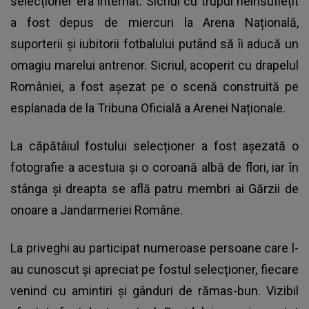
selecționer era internat. Sicriul cu trupul neînsuflețit
a fost depus de miercuri la Arena Națională,
suporterii şi iubitorii fotbalului putând să îi aducă un
omagiu marelui antrenor. Sicriul, acoperit cu drapelul
României, a fost aşezat pe o scenă construită pe
esplanada de la Tribuna Oficială a Arenei Naționale.
La căpătâiul fostului selecționer a fost aşezată o
fotografie a acestuia şi o coroană albă de flori, iar în
stânga şi dreapta se află patru membri ai Gărzii de
onoare a Jandarmeriei Române.
La priveghi au participat numeroase persoane care l-
au cunoscut şi apreciat pe fostul selecționer, fiecare
venind cu amintiri şi gânduri de rămas-bun. Vizibil