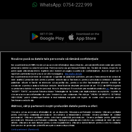
WhatsApp: 0754-222.999
© 2019-2026 DOGAN MEDIA INTERNATIONAL SA, Toate
Nouă ne pasă ca datele tale personale să rămână confidențiale
drepturile rezervate.
Noi și partenerii noștri
589
stocăm și/sau accesăm informații pe dispozitivul dvs., precum identificatorii cookie unici pentru
prelucrarea datelor cu caracter personal. Puteți accepta sau gestiona preferințele dvs. făcând clic mai jos, respectiv vă
puteți opune utilizării unui interes legitim în orice moment pe pagina cu politica de confidențialitate. Aceste alegeri vor fi
raportate partenerilor noștri și nu vă vor afecta navigarea.
Mai multe detalii
Noi si partenerii nostri (retelele de socializare si agentiile de publicitate partenere, precum si furnizorii nostri de servicii de
date analitice) prelucram date pentru a permite website-ului sa functioneze, pentru a personaliza continutul si anunturile
publicitare afisate in functie de interesele si/sau profilul dvs., pentru a va oferi functionalitati aferente retelelor de
socializare si pentru a analiza traficul pe website. Beneficiati de drepturile prevazute de art. 15-22 din GDPR in legatura
cu prelucrarea datelor cu caracter personal. Aceste drepturi pot fi exercitate prin modalitatea indicata
aici
. Prin click pe
“ACCEPT TOATE”, acceptati folosirea tuturor Tehnologiilor de tip Cookie, care implica inclusiv acceptul dvs. cu privire la
stocarea/accesarea informatiilor de catre Vendor-ii cu care colaboram. Prin click pe “VREAU SA MODIFIC SETARILE
INDIVIDUAL” puteti schimba preferintele in mod individual, mai putin cele legate de cookie strict necesare pentru
functionarea website-ului.
Atât noi, cât și partenerii noștri prelucrăm datele pentru a oferi:
Stocarea și/sau accesarea informațiilor de pe un dispozitiv. Măsurarea performanței reclamelor. Utilizarea profilurilor
pentru selectarea conținutului personalizat. Dezvoltarea și îmbunătățirea serviciilor. Crearea profilurilor de conținut
personalizat. Utilizarea profilurilor pentru selectarea publicității personalizate. Crearea profilurilor pentru publicitate
personalizată. Măsurarea performanței conținutului. Înțelegerea publicului prin statistici sau combinații de date din surse
diferite. Utilizarea de date limitate pentru a selecta publicitatea. Utilizarea datelor limitate pentru a selecta conținutul.
Date precise de geolocație și identificarea prin scanarea dispozitivului.
Listă parteneri (furnizori)