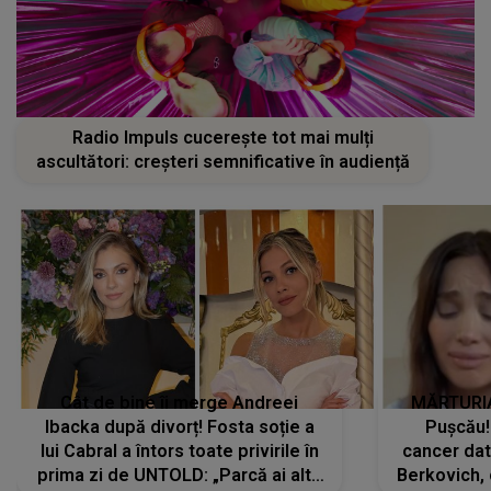
Radio Impuls cucerește tot mai mulți
ascultători: creșteri semnificative în audiență
Cât de bine îi merge Andreei
MĂRTURIA
Ibacka după divorț! Fosta soție a
Pușcău!
lui Cabral a întors toate privirile în
cancer dato
prima zi de UNTOLD: „Parcă ai altă
Berkovich, 