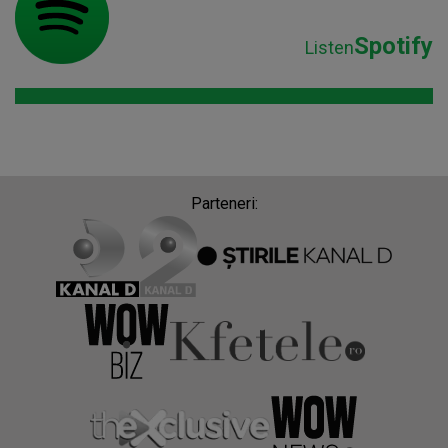
Spotify
Listen
Parteneri: