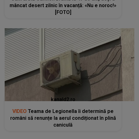
mâncat desert zilnic în vacanță: «Nu e noroc!»
[FOTO]
kanald2.ro
VIDEO
Teama de Legionella îi determină pe
români să renunțe la aerul condiționat în plină
caniculă