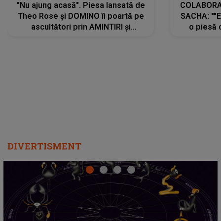
"Nu ajung acasă". Piesa lansată de
COLABORAR
Theo Rose și DOMINO îi poartă pe
SACHA: ""E
ascultători prin AMINTIRI și
o piesă 
REGĂSIRI, iar drumul emoțiilor
imediat pre
trece prin sufletul publicului:
cu mine șt
"Pentru toți cei care au plecat
păstrăm do
departe ca să le fie mai bine"
DIVERTISMENT