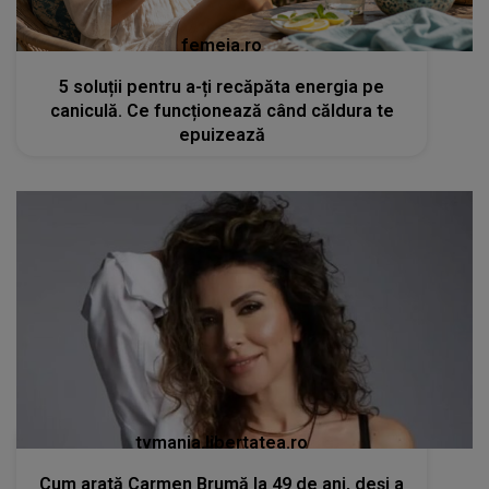
femeia.ro
5 soluții pentru a-ți recăpăta energia pe
caniculă. Ce funcționează când căldura te
epuizează
tvmania.libertatea.ro
Cum arată Carmen Brumă la 49 de ani, deși a