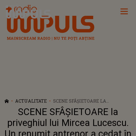
Radio Impuls
ACTUALITATE
SCENE SFÂȘIETOARE LA
PRIVEGHIUL LUI MIRCEA
SCENE SFÂȘIETOARE la
LUCESCU. UN RENUMIT
ANTRENOR A CEDAT ÎN FAȚA
priveghiul lui Mircea Lucescu.
DURERII ŞI S-A AȘEZAT ÎN
Un renumit antrenor a cedat în
GENUNCHI. A SĂRUTAT SICRIUL: