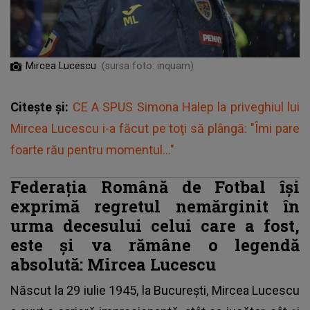
Mircea Lucescu
(sursa foto: inquam)
Citește și:
CE A SPUS Simona Halep la priveghiul lui
Mircea Lucescu i-a făcut pe toţi să plângă: "Îmi pare
foarte rău pentru momentul..."
Federația Română de Fotbal își
exprimă regretul nemărginit în
urma decesului celui care a fost,
este și va rămâne o legendă
absolută: Mircea Lucescu
Născut la 29 iulie 1945, la București,
Mircea Lucescu