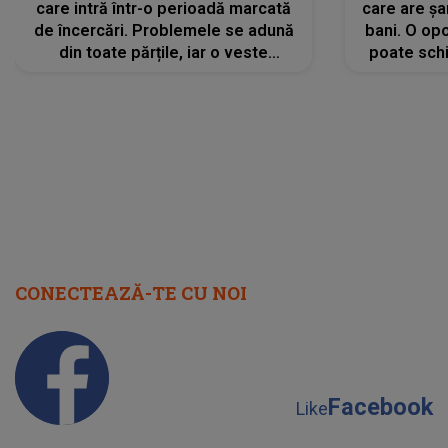
care intră într-o perioadă marcată
care are șa
de încercări. Problemele se adună
bani. O opo
din toate părțile, iar o veste
poate schi
neașteptată îi dă planurile peste
la
cap
CONECTEAZĂ-TE CU NOI
Facebook
Like