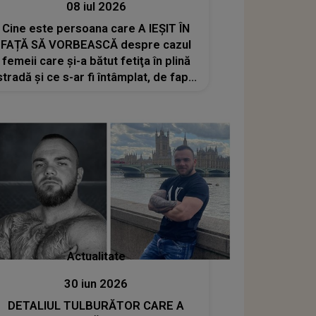
08 iul 2026
Cine este persoana care A IEȘIT ÎN
FAȚĂ SĂ VORBEASCĂ despre cazul
femeii care și-a bătut fetiţa în plină
stradă și ce s-ar fi întâmplat, de fapt:
"Realitatea din spatele ușilor închise
în..."
Actualitate
30 iun 2026
DETALIUL TULBURĂTOR CARE A