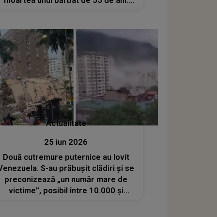
moartea unui bărbat de 55 de ani.
Romeo Pantelimon a fost împins și a
căzut cu capul de asfalt
Actualitate
25 iun 2026
Două cutremure puternice au lovit
Venezuela. S-au prăbuşit clădiri şi se
preconizează „un număr mare de
victime”, posibil între 10.000 şi
100.000. A fost decretată starea de
urgenţă