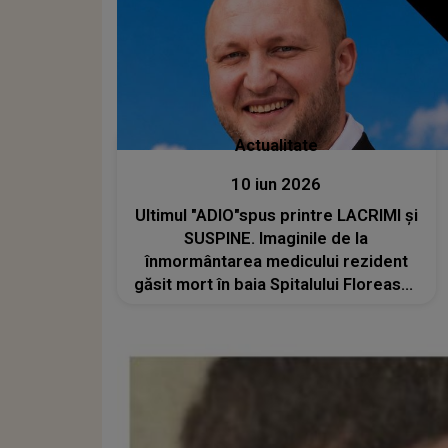
Actualitate
10 iun 2026
Ultimul "ADIO"spus printre LACRIMI și
SUSPINE. Imaginile de la
înmormântarea medicului rezident
găsit mort în baia Spitalului Floreasca
sunt GREU DE PRIVIT, iar scena
despărțirii este de-a dreptul
sfâșietoare. Ce s-a întâmplat în
curtea bisericii