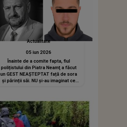
Actualitate
05 iun 2026
Înainte de a comite fapta, fiul
polițistului din Piatra Neamţ a făcut
un GEST NEAȘTEPTAT față de sora
și părinții săi. NU și-au imaginat ce
urma să se întâmple! CUM S-A
PETRECUT TRAGEDIA PAS CU PAS:
"Ca un om să facă asta are nevoie
să..."