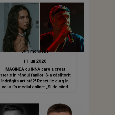
Stiri mondene
11 iun 2026
IMAGINEA cu INNA care a creat
isterie în rândul fanilor. S-a căsătorit
îndrăgita artistă?! Reacțiile curg în
valuri în mediul online: „Și de când
are Deliric păr? AI 100%”