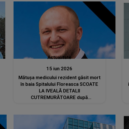
Actualitate
15 iun 2026
Mătușa medicului rezident găsit mort
în baia Spitalului Floreasca SCOATE
LA IVEALĂ DETALII
CUTREMURĂTOARE după
înmormântare. Ajuns la capătul
puterilor, bărbatul I S-A CONFESAT.
Ce îl apăsa pe suflet: "Nu mai pot,
sunt foarte..."