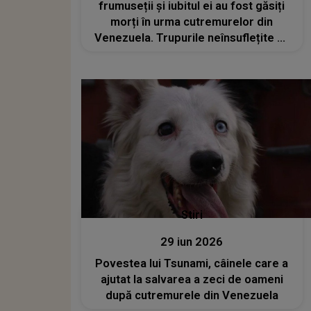
frumuseții și iubitul ei au fost găsiți
morți în urma cutremurelor din
Venezuela. Trupurile neînsuflețite au
fost descoperite sub dărâmături
Stiri
29 iun 2026
Povestea lui Tsunami, câinele care a
ajutat la salvarea a zeci de oameni
după cutremurele din Venezuela