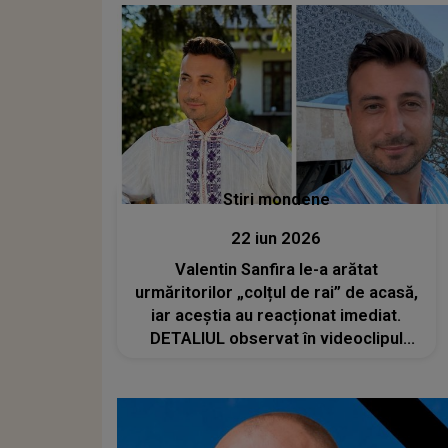
Stiri mondene
22 iun 2026
Valentin Sanfira le-a arătat
urmăritorilor „colțul de rai” de acasă,
iar aceștia au reacționat imediat.
DETALIUL observat în videoclipul
postat de îndrăgitul artist: „Asta-i
simplitate?”