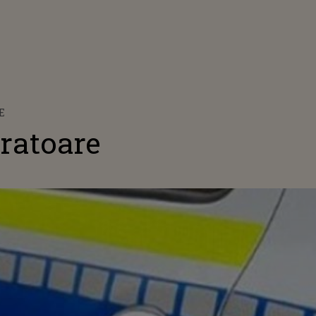
E
ratoare