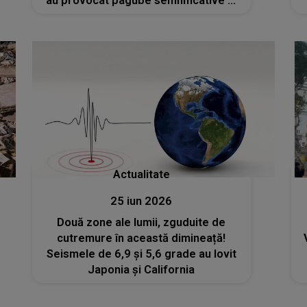
au provocat pagube semnificative și
numeroase victime: „A fost ceva
îngrozitor. Țara mea nu este
pregătită pentru astfel de
nenorociri”
Actualitate
25 iun 2026
Două zone ale lumii, zguduite de
cutremure în această dimineață!
Seismele de 6,9 și 5,6 grade au lovit
Japonia și California