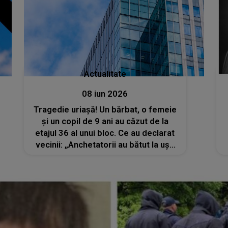
Actualitate
08 iun 2026
Tragedie uriașă! Un bărbat, o femeie
și un copil de 9 ani au căzut de la
etajul 36 al unui bloc. Ce au declarat
vecinii: „Anchetatorii au bătut la ușa
mea și m-au întrebat dacă am auzit
țipete sau strigăte”