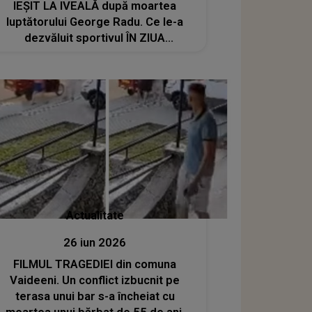
IEȘIT LA IVEALĂ după moartea
luptătorului George Radu. Ce le-a
dezvăluit sportivul ÎN ZIUA
TRAGEDIEI prietenilor? Ultimele sale
cuvinte A CUTREMURAT pe toată
lumea: "Poate..."
Actualitate
26 iun 2026
FILMUL TRAGEDIEI din comuna
Vaideeni. Un conflict izbucnit pe
terasa unui bar s-a încheiat cu