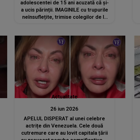
adolescentei de 15 ani acuzată că și-
a ucis părinții. IMAGINILE cu trupurile
neînsuflețite, trimise colegilor de la
școală. MĂRTURIILE ELEVILOR: "Tatăl
ei era pe podea, iar mama ei era pe
pat. Se vedea sânge și..."
Actualitate
26 iun 2026
APELUL DISPERAT al unei celebre
actrițe din Venezuela. Cele două
cutremure care au lovit capitala țării