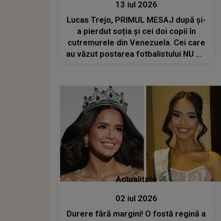
13 iul 2026
Lucas Trejo, PRIMUL MESAJ după și-
a pierdut soția și cei doi copii în
cutremurele din Venezuela. Cei care
au văzut postarea fotbalistului NU AU
RĂMAS INDIFERENȚI în fața durerii
sale. Nici lacrimile nu mai pot exprima
SUFERINȚA din sufletul său: "În fieca
Actualitate
02 iul 2026
Durere fără margini! O fostă regină a