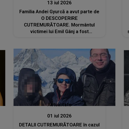
13 iul 2026
Familia Andei Gyurcă a avut parte de
O DESCOPERIRE
CUTREMURĂTOARE. Mormântul
victimei lui Emil Gânj a fost
vandalizat, iar CEEA CE AU GĂSIT
rudele la cimitir A ÎNGROZIT PE TOȚI
cei care au văzut imaginile:
"Ferească! Nici în Mormânt nu îi dă
pace. Ce..."
Actualitate
01 iul 2026
DETALII CUTREMURĂTOARE în cazul