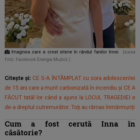
Imaginea care a creat isterie în rândul fanilor Innei
(sursa
foto: Facebook Energia Muzicii )
Citește și:
CE S-A ÎNTÂMPLAT cu sora adolescentei
de 15 ani care a murit carbonizată în incendiu și CE A
FĂCUT tatăl lor când a ajuns la LOCUL TRAGEDIEI e
de-a dreptul cutremurător. Toți au rămas înmărmuriți
Cum a fost cerută Inna în
căsătorie?