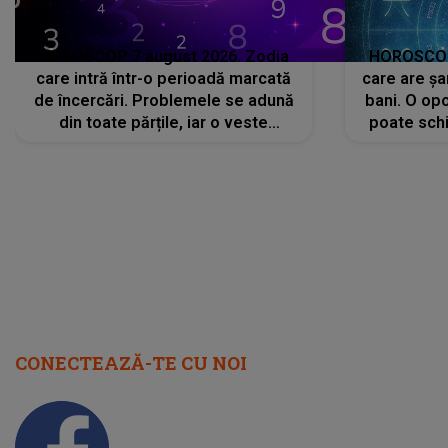
HOROSCOP 7 august 2026. Zodia
HOROSCOP 
care intră într-o perioadă marcată
care are șa
de încercări. Problemele se adună
bani. O opo
din toate părțile, iar o veste
poate schi
neașteptată îi dă planurile peste
la
cap
CONECTEAZĂ-TE CU NOI