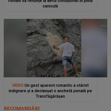
români să renunțe la aerul condiționat în plină
caniculă
kanald2.ro
VIDEO
Un gest aparent romantic a stârnit
indignare și a declanșat o anchetă penală pe
Transfăgărășan
RECOMANDĂRI