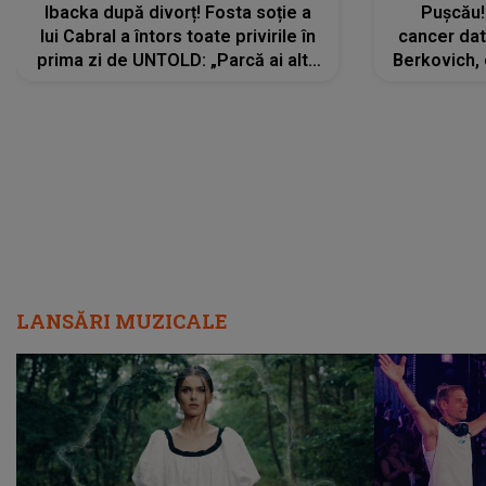
Ibacka după divorț! Fosta soție a
Pușcău!
lui Cabral a întors toate privirile în
cancer dato
prima zi de UNTOLD: „Parcă ai altă
Berkovich, 
strălucire, emani putere,
accident ru
încredere, siguranță...”
Dacă nu 
LANSĂRI MUZICALE