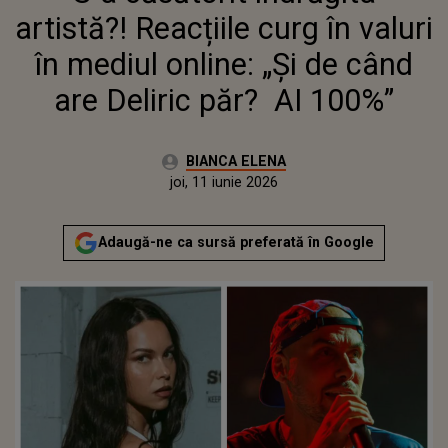
ARE DELIRIC PĂR? AI 100%”
artistă?! Reacțiile curg în valuri
în mediul online: „Și de când
are Deliric păr? AI 100%”
Autor:
BIANCA ELENA
Publicat:
joi, 11 iunie 2026
Actualizat:
joi, 11 iunie 2026
Adaugă-ne ca sursă preferată în Google