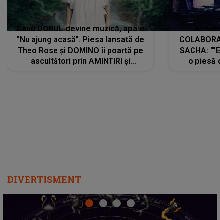
Când DORUL devine muzică, apare
Armin 
"Nu ajung acasă". Piesa lansată de
COLABORAR
Theo Rose și DOMINO îi poartă pe
SACHA: ""E
ascultători prin AMINTIRI și
o piesă 
REGĂSIRI, iar drumul emoțiilor
imediat pre
trece prin sufletul publicului:
cu mine șt
"Pentru toți cei care au plecat
păstrăm do
departe ca să le fie mai bine"
DIVERTISMENT