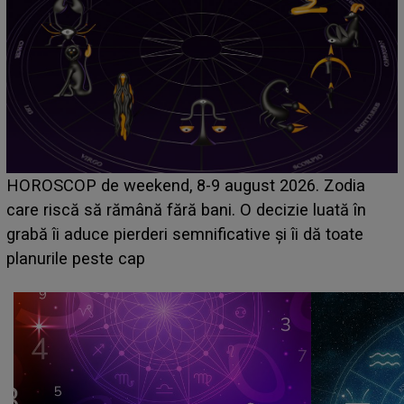
Emanuel a ținut ACEST DETALIU ASCUNS până
acum! În fața Alexandrei, concurentul din Casa Iubirii
face o MĂRTURISIRE NEAȘTEPTATĂ despre mama
sa: "I-am spus și ei în față, eu nu te iubesc pentru
că..."