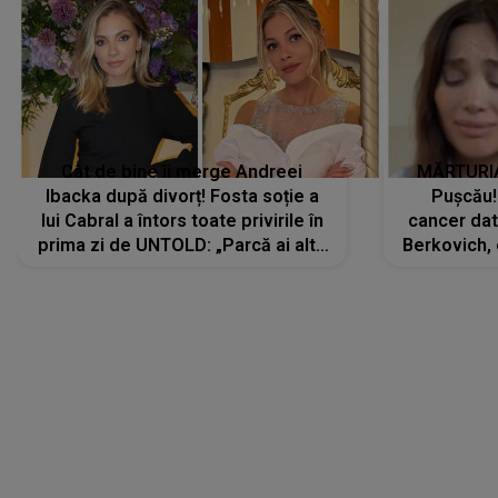
Cât de bine îi merge Andreei
MĂRTURIA
Ibacka după divorț! Fosta soție a
Pușcău!
lui Cabral a întors toate privirile în
cancer dato
prima zi de UNTOLD: „Parcă ai altă
Berkovich, 
strălucire, emani putere,
accident ru
încredere, siguranță...”
Dacă nu 