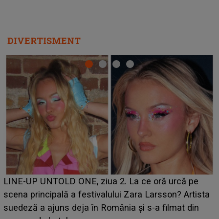
DIVERTISMENT
Ce a dezvăluit noua concurentă din "Casa Iubirii" l-a
luat prin surprindere pe Emanuel. CINE ESTE
BĂIATUL VIZAT de Alexandra?! Aflându-se în fața