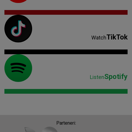
TikTok
Watch
Spotify
Listen
Parteneri: