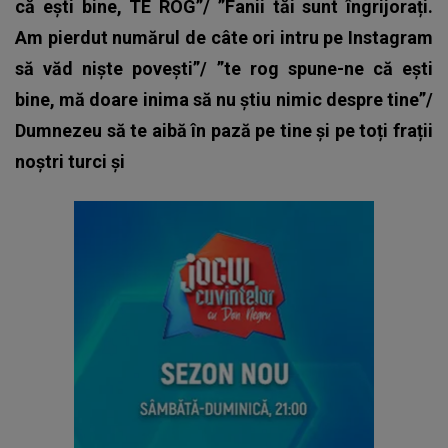
că ești bine, TE ROG”/ ”Fanii tăi sunt îngrijorați.
Am pierdut numărul de câte ori intru pe Instagram
să văd niște povești”/ ”te rog spune-ne că ești
bine, mă doare inima să nu știu nimic despre tine”/
Dumnezeu să te aibă în pază pe tine și pe toți frații
noștri turci și