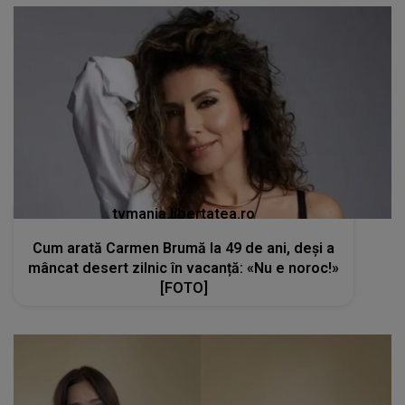
tvmania.libertatea.ro
Cum arată Carmen Brumă la 49 de ani, deși a
mâncat desert zilnic în vacanță: «Nu e noroc!»
[FOTO]