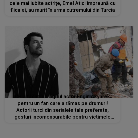
cele mai iubite actrițe, Emel Atici împreună cu
fiica ei, au murit în urma cutremului din Turcia
Ce a făcut îndrăgitul actor Engin Akyurek
pentru un fan care a rămas pe drumuri!
Actorii turci din serialele tale preferate,
gesturi incomensurabile pentru victimele
cutremurului din Turcia