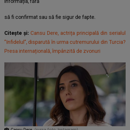
informația, fără
să fi confirmat sau să fie sigur de fapte.
Citește și:
Cansu Dere, actrița principală din serialul
”Infidelul”, disparută în urma cutremurului din Turcia?
Presa internațională, împânzită de zvonuri
Cansu Dere
(sursa foto: Instagram)