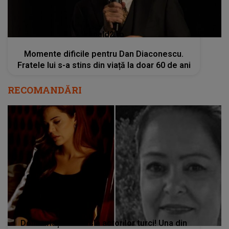
kanald2.ro
Momente dificile pentru Dan Diaconescu.
Fratele lui s-a stins din viață la doar 60 de ani
RECOMANDĂRI
Doliu uriaș în breasla actorilor turci! Una din