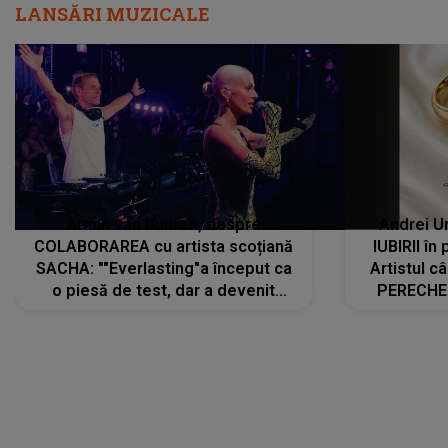
LANSĂRI MUZICALE
Armin van Buuren, despre
Andrei U
COLABORAREA cu artista scoțiană
IUBIRII în
SACHA: ""Everlasting"a început ca
Artistul 
o piesă de test, dar a devenit
PERECHE 
imediat preferata fanilor. Sacha și
care aleg
cu mine știam că nu am putea să o
același dr
păstrăm doar pentru noi prea mult
R
timp"