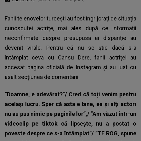
Fanii telenovelor turcești au fost îngrijorați de situația
cunoscutei actrițe, mai ales după ce informații
neconfirmate despre presupusa ei dispariție au
devenit virale. Pentru că nu se știe dacă s-a
întâmplat ceva cu Cansu Dere, fanii actriței au
accesat pagina oficială de Instagram și au luat cu
asalt secțiunea de comentarii.
”Doamne, e adevărat?”/ Cred că toți venim pentru
același lucru. Sper că asta e bine, ea și alți actori
nu au pus nimic pe paginile lor”,/ ”Am văzut într-un
videoclip pe tiktok că lipsește, nu a postat o
poveste despre ce s-a întâmplat”/ ”TE ROG, spune