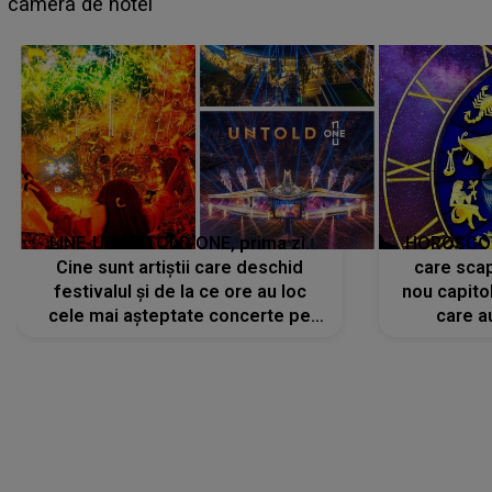
faptului împlinit, A RECUNOSCUT IMEDIAT: "Am
avut..."
LINE-UP UNTOLD ONE, prima zi.
HOROSCOP 
Cine sunt artiștii care deschid
care scap
festivalul și de la ce ore au loc
nou capitol
cele mai așteptate concerte pe
care a
scena principală?
perioadă 