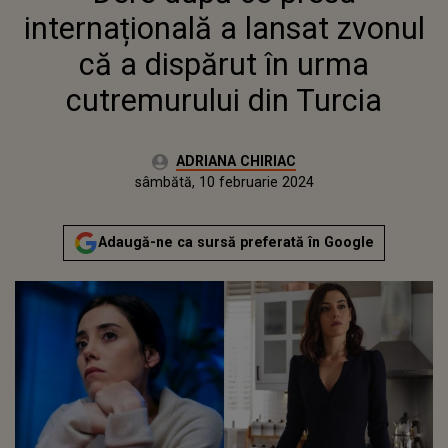
TURCIA
internațională a lansat zvonul
că a dispărut în urma
cutremurului din Turcia
Autor:
ADRIANA CHIRIAC
Publicat:
sâmbătă, 11 februarie 2023
Actualizat:
sâmbătă, 10 februarie 2024
Adaugă-ne ca sursă preferată în Google