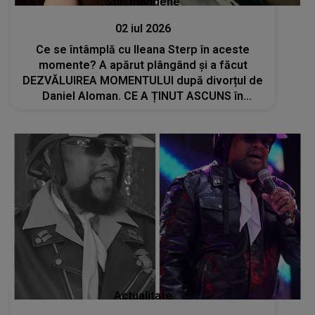
Stiri mondene
02 iul 2026
Ce se întâmplă cu Ileana Sterp în aceste
momente? A apărut plângând și a făcut
DEZVĂLUIREA MOMENTULUI după divorțul de
Daniel Aloman. CE A ȚINUT ASCUNS în
spatele zâmbetului afișat până acum:"Am
încredere în Dumnezeu că..."
Actualitate