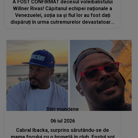
A FOST CONFIRMAT decesul voleibalistului
Willner Rivas! Căpitanul echipei naţionale a
Venezuelei, soția sa și fiul lor au fost dați
dispăruți în urma cutremurelor devastatoare:
„Speranţa lasă loc unei tristeţi profunde.
Suntem devastați...”
Stiri mondene
06 iul 2026
Cabral Ibacka, surprins sărutându-se de
mama focului cu o brunetă în club. Fostul soț