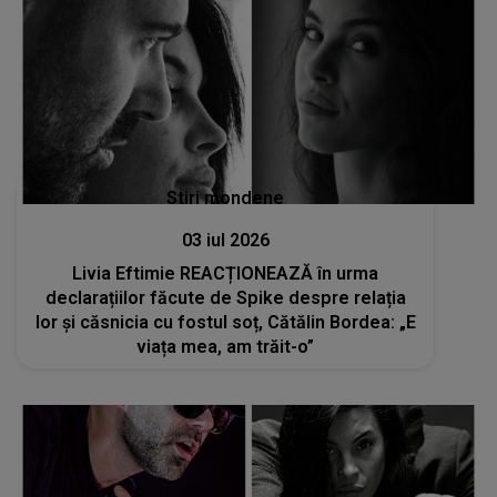
Stiri mondene
03 iul 2026
Livia Eftimie REACȚIONEAZĂ în urma
declarațiilor făcute de Spike despre relația
lor și căsnicia cu fostul soț, Cătălin Bordea: „E
viața mea, am trăit-o”