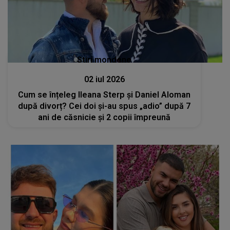
Stiri mondene
02 iul 2026
Cum se înțeleg Ileana Sterp și Daniel Aloman
după divorț? Cei doi și-au spus „adio” după 7
ani de căsnicie și 2 copii împreună