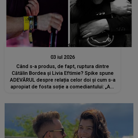
Stiri mondene
03 iul 2026
Când s-a produs, de fapt, ruptura dintre
Cătălin Bordea și Livia Eftimie? Spike spune
ADEVĂRUL despre relația celor doi și cum s-a
apropiat de fosta soție a comediantului: „Am
picat la locul nepotrivit, în momentul
nepotrivit”