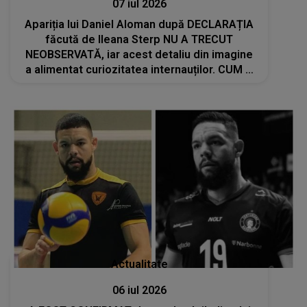
07 iul 2026
Apariția lui Daniel Aloman după DECLARAȚIA
făcută de Ileana Sterp NU A TRECUT
NEOBSERVATĂ, iar acest detaliu din imagine
a alimentat curiozitatea internauților. CUM A
FOST SURPRINS: "Încet încet prinde..."
Actualitate
06 iul 2026