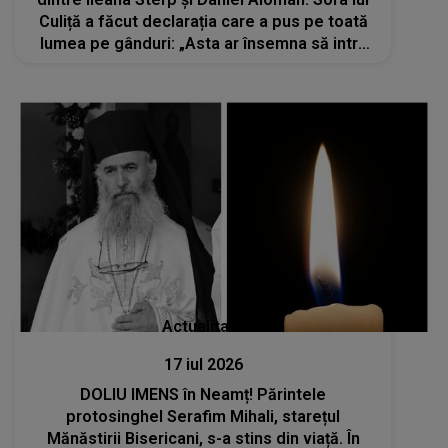
Culiță a făcut declarația care a pus pe toată
lumea pe gânduri: „Asta ar însemna să intru
într-un război cu el...”
Actualitate
17 iul 2026
DOLIU IMENS în Neamț! Părintele
protosinghel Serafim Mihali, starețul
Mănăstirii Bisericani, s-a stins din viață. În