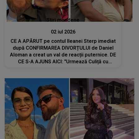
Stiri mondene
02 iul 2026
CE A APĂRUT pe contul Ileanei Sterp imediat
după CONFIRMAREA DIVORȚULUI de Daniel
Aloman a creat un val de reacții puternice. DE
CE S-A AJUNS AICI: "Urmează Culiță cu
Daniela, prea multe..."