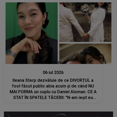
Stiri mondene
06 iul 2026
Ileana Sterp dezvăluie de ce DIVORȚUL a
fost făcut public abia acum și de când NU
MAI FORMA un cuplu cu Daniel Aloman. CE A
STAT ÎN SPATELE TĂCERII: "N-am ieșit eu
până acum să zic nimic, nu am..."