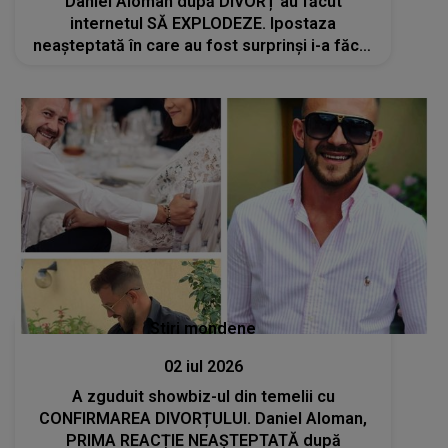
Daniel Aloman după DIVORȚ au făcut
internetul SĂ EXPLODEZE. Ipostaza
neașteptată în care au fost surprinși i-a făcut
pe mulți să creadă că NU văd bine: "Îmi
doresc să..."
Stiri mondene
02 iul 2026
A zguduit showbiz-ul din temelii cu
CONFIRMAREA DIVORȚULUI. Daniel Aloman,
PRIMA REACȚIE NEAȘTEPTATĂ după