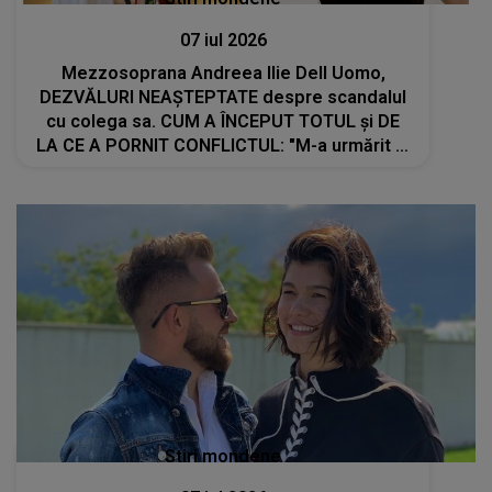
07 iul 2026
Mezzosoprana Andreea Ilie Dell Uomo,
DEZVĂLURI NEAȘTEPTATE despre scandalul
cu colega sa. CUM A ÎNCEPUT TOTUL și DE
LA CE A PORNIT CONFLICTUL: "M-a urmărit la
scenă, să vadă dacă..."
Stiri mondene