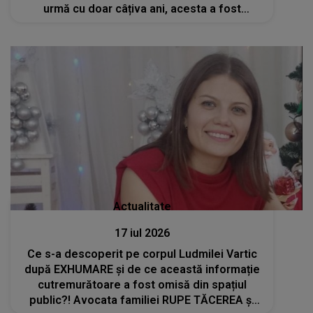
urmă cu doar câțiva ani, acesta a fost
torturat de trei indivizi în chilia sa
Actualitate
17 iul 2026
Ce s-a descoperit pe corpul Ludmilei Vartic
după EXHUMARE și de ce această informație
cutremurătoare a fost omisă din spațiul
public?! Avocata familiei RUPE TĂCEREA și