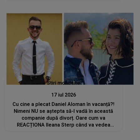
cere explicații: "Experții au exclus..."
Stiri mondene
17 iul 2026
Cu cine a plecat Daniel Aloman în vacanță?!
Nimeni NU se aștepta să-l vadă în această
companie după divorț. Oare cum va
REACȚIONA Ileana Sterp când va vedea
imaginile: "Am..."