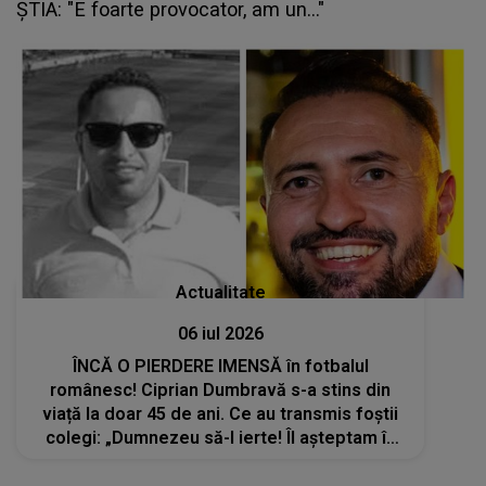
ȘTIA: "E foarte provocator, am un..."
Actualitate
06 iul 2026
ÎNCĂ O PIERDERE IMENSĂ în fotbalul
românesc! Ciprian Dumbravă s-a stins din
viață la doar 45 de ani. Ce au transmis foștii
colegi: „Dumnezeu să-l ierte! Îl așteptam în
august la mine la mare”