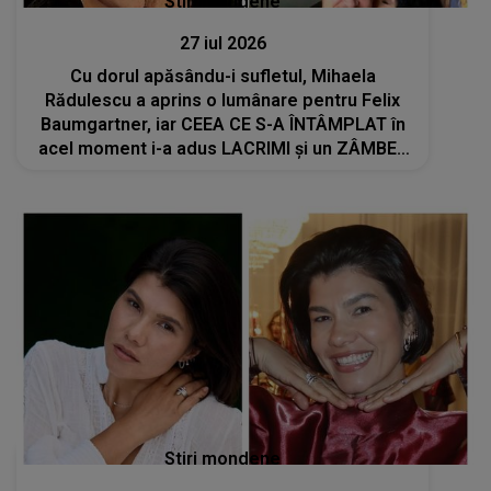
Stiri mondene
27 iul 2026
Cu dorul apăsându-i sufletul, Mihaela
Rădulescu a aprins o lumânare pentru Felix
Baumgartner, iar CEEA CE S-A ÎNTÂMPLAT în
acel moment i-a adus LACRIMI și un ZÂMBET
NEAȘTEPTAT: "Când am deschis ochii, un..."
Stiri mondene