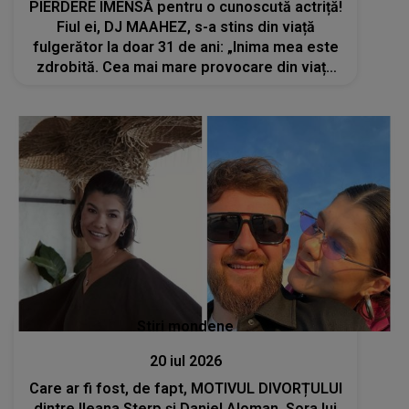
PIERDERE IMENSĂ pentru o cunoscută actriță!
Fiul ei, DJ MAAHEZ, s-a stins din viață
fulgerător la doar 31 de ani: „Inima mea este
zdrobită. Cea mai mare provocare din viața
mea...”
Stiri mondene
20 iul 2026
Care ar fi fost, de fapt, MOTIVUL DIVORȚULUI
dintre Ileana Sterp și Daniel Aloman. Sora lui