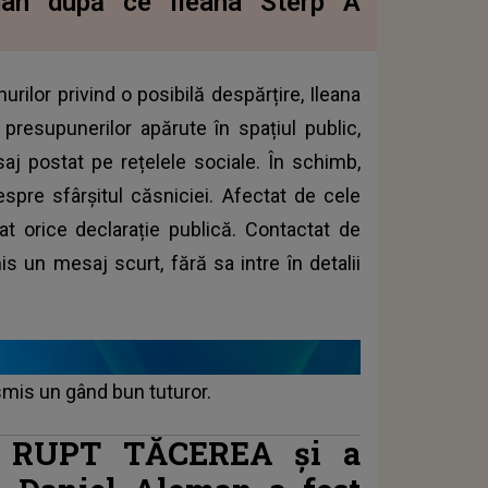
man după ce Ileana Sterp A
rilor privind o posibilă despărțire, Ileana
 presupunerilor apărute în spațiul public,
aj postat pe rețelele sociale. În schimb,
pre sfârșitul căsniciei. Afectat de cele
tat orice declarație publică. Contactat de
mis un mesaj scurt, fără sa intre în detalii
nsmis un gând bun tuturor.
A RUPT TĂCEREA și a