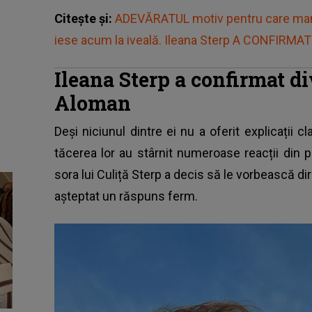
Citește și:
ADEVĂRATUL motiv pentru care ma
iese acum la iveală. Ileana Sterp A CONFIRMAT
Ileana Sterp a confirmat di
Aloman
Deși niciunul dintre ei nu a oferit explicații cl
tăcerea lor au stârnit numeroase reacții din pa
sora lui Culiță Sterp a decis să le vorbească di
așteptat un răspuns ferm.