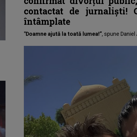
confirmat divorțul publi
contactat de jurnaliști!
întâmplate
"Doamne ajută la toată lumea!”
, spune
Daniel