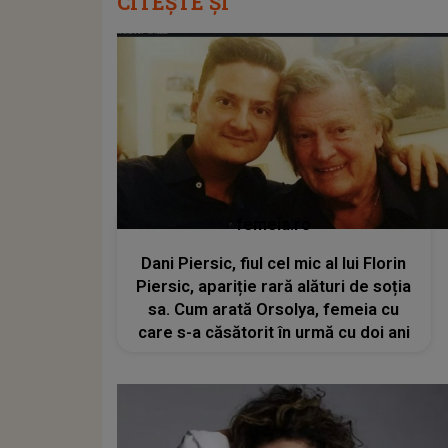
CITEȘTE ȘI
femeia.ro
Dani Piersic, fiul cel mic al lui Florin
Piersic, apariție rară alături de soția
sa. Cum arată Orsolya, femeia cu
care s-a căsătorit în urmă cu doi ani