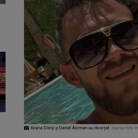
Ileana Sterp și Daniel Aloman au divorțat
(sursa foto: 