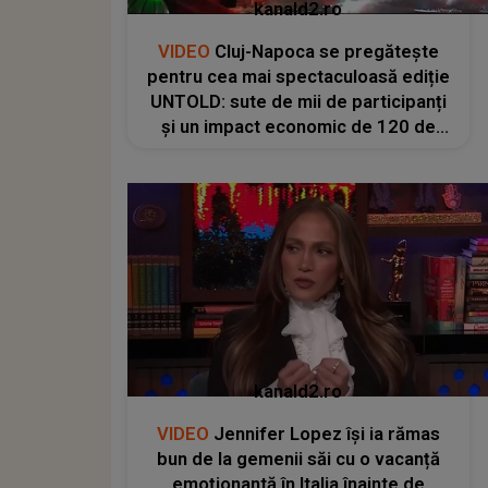
kanald2.ro
VIDEO
Cluj-Napoca se pregătește
pentru cea mai spectaculoasă ediție
UNTOLD: sute de mii de participanți
și un impact economic de 120 de
milioane de euro
kanald2.ro
VIDEO
Jennifer Lopez își ia rămas
bun de la gemenii săi cu o vacanță
emoționantă în Italia înainte de