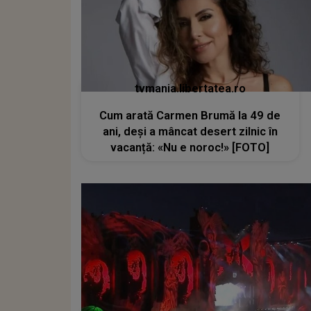
tvmania.libertatea.ro
Cum arată Carmen Brumă la 49 de
ani, deși a mâncat desert zilnic în
vacanță: «Nu e noroc!» [FOTO]