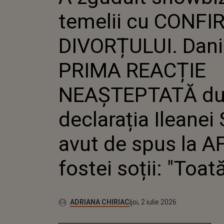
NEAȘTE
temelii cu CONF
ILEANEI
AFIRMAȚ
LUMEA...
DIVORȚULUI. Dani
PRIMA REACȚIE
NEAȘTEPTATĂ d
declarația Ileanei 
avut de spus la 
fostei soții: "Toat
Publicat:
Autor:
joi, 2 iulie 2026
Actualizat:
ADRIANA CHIRIAC
joi, 2 iulie 2026