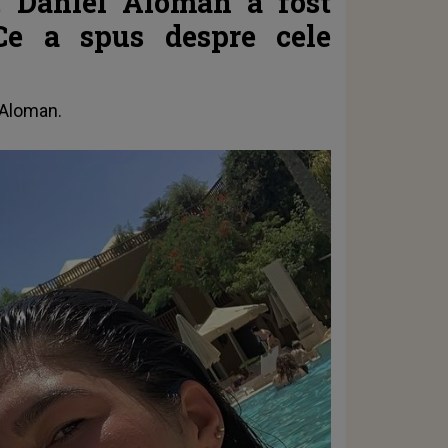
c, Daniel Aloman a fost
 Ce a spus despre cele
 Aloman.