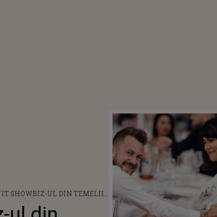
IT SHOWBIZ-UL DIN TEMELII
FIRMAREA DIVORȚULUI.
-ul din
ALOMAN, PRIMA REACȚIE