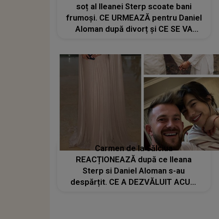
soț al Ileanei Sterp scoate bani
frumoși. CE URMEAZĂ pentru Daniel
Aloman după divorț și CE SE VA
ÎNTÂMPLA cu imperiul financiar
construit împreună: "Este momentul
să..."
Carmen de la Sălciua
REACȚIONEAZĂ după ce Ileana
Sterp si Daniel Aloman s-au
despărțit. CE A DEZVĂLUIT ACUM
din perioada când făcea parte din
familia lor: "Vă dați seama, este
neplăcut, pentru că..."