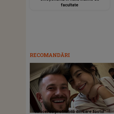
facultate
RECOMANDĂRI
Afacerea profitabilă din care fostul