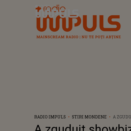
Radio Impuls
RADIO IMPULS
STIRI MONDENE
A ZGUDU
CU CON
A zguduit showbiz
DANIEL 