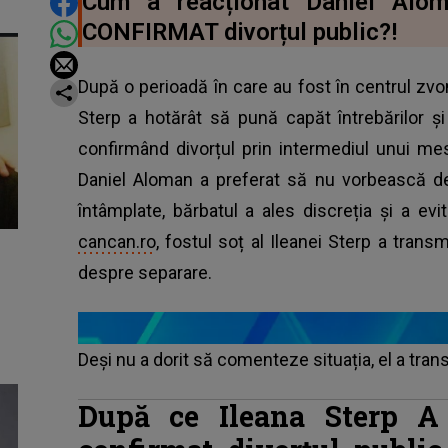
DISTRIBUIE ARTICOLUL
Cum a reacționat Daniel Alo
CONFIRMAT divorțul public?!
După o perioadă în care au fost în centrul zvonu
Sterp a hotărât să pună capăt întrebărilor și
confirmând divorțul prin intermediul unui mes
Daniel Aloman a preferat să nu vorbească des
întâmplate, bărbatul a ales discreția și a evi
cancan.ro
, fostul soț al Ileanei Sterp a trans
despre separare.
Deși nu a dorit să comenteze situația, el a tra
După ce Ileana Sterp 