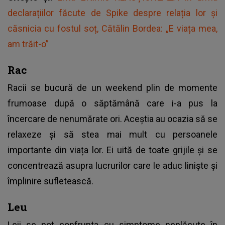
declarațiilor făcute de Spike despre relația lor și
căsnicia cu fostul soț, Cătălin Bordea: „E viața mea,
am trăit-o”
Rac
Racii se bucură de un weekend plin de momente
frumoase după o săptămână care i-a pus la
încercare de nenumărate ori. Aceștia au ocazia să se
relaxeze și să stea mai mult cu persoanele
importante din viața lor. Ei uită de toate grijile și se
concentrează asupra lucrurilor care le aduc liniște și
împlinire sufletească.
Leu
Leii se pot confrunta cu simptome neplăcute în