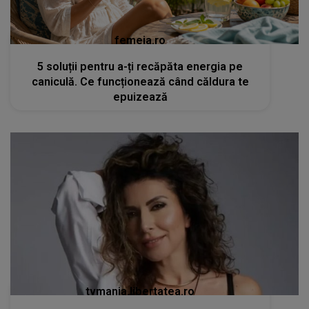
femeia.ro
5 soluții pentru a-ți recăpăta energia pe
caniculă. Ce funcționează când căldura te
epuizează
tvmania.libertatea.ro