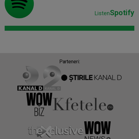
Spotify
Listen
Parteneri: