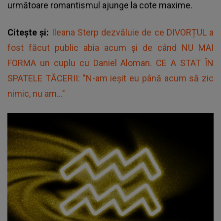
următoare romantismul ajunge la cote maxime.
Citește și:
Ileana Sterp dezvăluie de ce DIVORȚUL a
fost făcut public abia acum și de când NU MAI
FORMA un cuplu cu Daniel Aloman. CE A STAT ÎN
SPATELE TĂCERII: "N-am ieșit eu până acum să zic
nimic, nu am..."