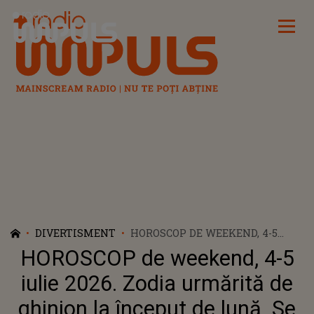
Radio Impuls
DIVERTISMENT
HOROSCOP DE WEEKEND, 4-5
IULIE 2026. ZODIA URMĂRITĂ DE
HOROSCOP de weekend, 4-5
GHINION LA ÎNCEPUT DE LUNĂ.
SE CONFRUNTĂ CU BLOCAJE,
iulie 2026. Zodia urmărită de
PLANURI DATE PESTE CAP ȘI
ghinion la început de lună. Se
SITUAȚII CARE SE COMPLICĂ