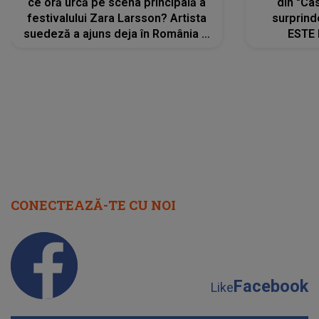
ce oră urcă pe scena principală a
din "Cas
festivalului Zara Larsson? Artista
surprind
suedeză a ajuns deja în România și
ESTE 
s-a filmat din camera de hotel
Alexandr
faptului 
IMED
CONECTEAZĂ-TE CU NOI
Facebook
Like