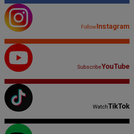
Instagram
Follow
YouTube
Subscribe
TikTok
Watch