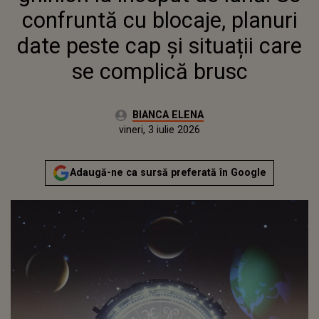
BRUSC
confruntă cu blocaje, planuri
date peste cap și situații care
se complică brusc
Autor:
BIANCA ELENA
Publicat:
vineri, 3 iulie 2026
Adaugă-ne ca sursă preferată în Google