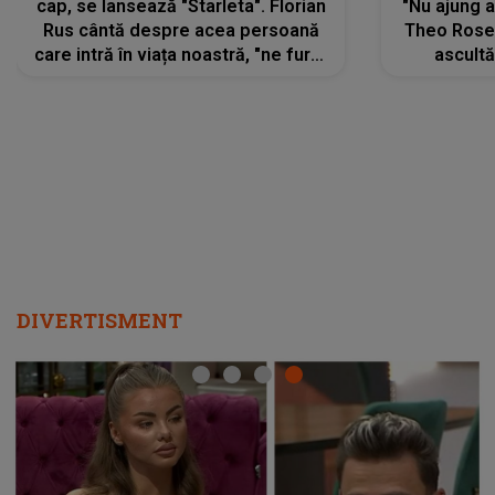
cap, se lansează "Starleta". Florian
"Nu ajung 
Rus cântă despre acea persoană
Theo Rose 
care intră în viața noastră, "ne fură"
ascultă
toate PRIVIRILE, toate GÂNDURILE,
REGĂSIRI
tot UNIVERSUL și fără să ne dăm
trece pr
seama, ajunge să fie motivul
"Pentru t
pentru care zâmbim
departe 
DIVERTISMENT