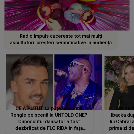
Radio Impuls cucerește tot mai mulți
ascultători: creșteri semnificative în audiență
CE A PUTUT să pățească Emil
Cât de b
Rengle pe scenă la UNTOLD ONE?
Ibacka dup
Cunoscutul dansator a fost
lui Cabral a
dezbrăcat de FLO RIDA în fața
prima zi d