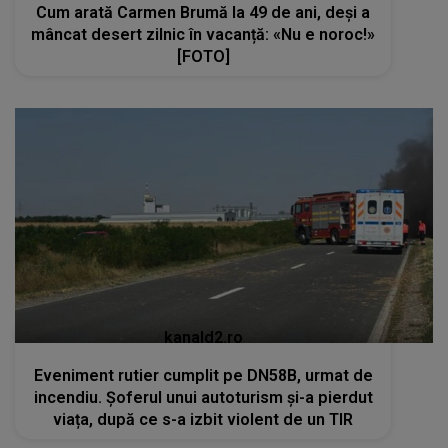
Cum arată Carmen Brumă la 49 de ani, deși a
mâncat desert zilnic în vacanță: «Nu e noroc!»
[FOTO]
kanald2.ro
Eveniment rutier cumplit pe DN58B, urmat de
incendiu. Șoferul unui autoturism și-a pierdut
viața, după ce s-a izbit violent de un TIR