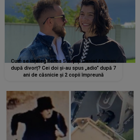
Cum se înțeleg Ileana Sterp și Daniel Aloman
după divorț? Cei doi și-au spus „adio” după 7
ani de căsnicie și 2 copii împreună