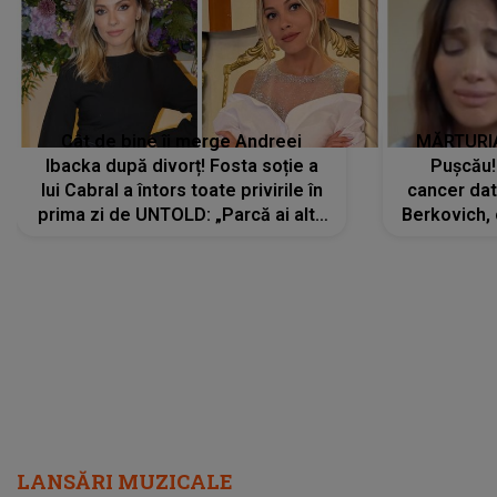
Cât de bine îi merge Andreei
MĂRTURIA
Ibacka după divorț! Fosta soție a
Pușcău!
lui Cabral a întors toate privirile în
cancer dato
prima zi de UNTOLD: „Parcă ai altă
Berkovich, 
strălucire, emani putere,
accident ru
încredere, siguranță...”
Dacă nu 
LANSĂRI MUZICALE