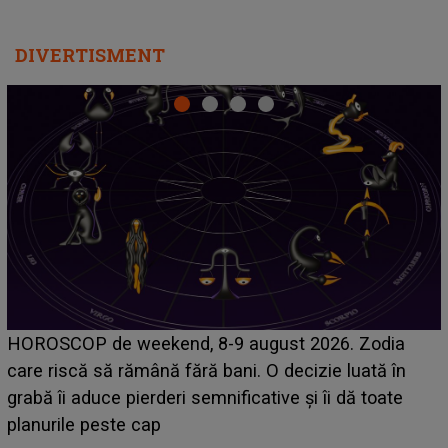
DIVERTISMENT
Emanuel a ținut ACEST DETALIU ASCUNS până
acum! În fața Alexandrei, concurentul din Casa Iubirii
face o MĂRTURISIRE NEAȘTEPTATĂ despre mama
sa: "I-am spus și ei în față, eu nu te iubesc pentru