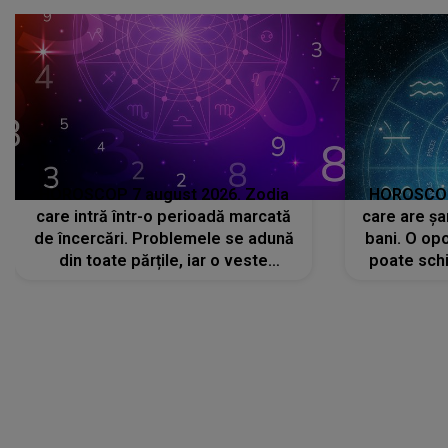
că..."
HOROSCOP 7 august 2026. Zodia
HOROSCOP 
care intră într-o perioadă marcată
care are șa
de încercări. Problemele se adună
bani. O opo
din toate părțile, iar o veste
poate schi
neașteptată îi dă planurile peste
la
cap