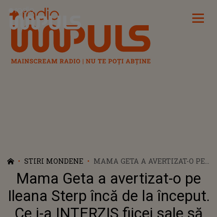
Radio Impuls
STIRI MONDENE
MAMA GETA A AVERTIZAT-O PE
ILEANA STERP ÎNCĂ DE LA
Mama Geta a avertizat-o pe
ÎNCEPUT. CE I-A INTERZIS
FIICEI SALE SĂ FACĂ ATUNCI
Ileana Sterp încă de la început.
CÂND L-A CUNOSCUT PE
Ce i-a INTERZIS fiicei sale să
DANIEL ALOMAN: "CÂND I L-AM