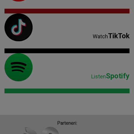
TikTok
Watch
Spotify
Listen
Parteneri: