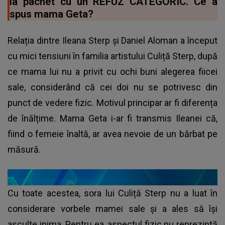
la pachet cu un REFUZ CATEGORIC. Ce a
spus mama Geta?
Relația dintre Ileana Sterp și Daniel Aloman a început
cu mici tensiuni în familia artistului Culiță Sterp, după
ce mama lui nu a privit cu ochi buni alegerea fiicei
sale, considerând că cei doi nu se potrivesc din
punct de vedere fizic. Motivul principar ar fi diferența
de înălțime. Mama Geta i-ar fi transmis Ileanei că,
fiind o femeie înaltă, ar avea nevoie de un bărbat pe
măsură.
Cu toate acestea, sora lui Culiță Sterp nu a luat în
considerare vorbele mamei sale și a ales să își
asculte inima. Pentru ea, aspectul fizic nu reprezintă