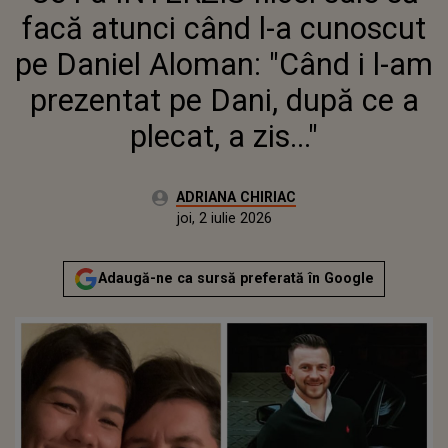
PREZENTAT PE DANI, DUPĂ CE A
facă atunci când l-a cunoscut
PLECAT, A ZIS..."
pe Daniel Aloman: "Când i l-am
prezentat pe Dani, după ce a
plecat, a zis..."
Autor:
ADRIANA CHIRIAC
Publicat:
joi, 2 iulie 2026
Actualizat:
joi, 2 iulie 2026
Adaugă-ne ca sursă preferată în Google