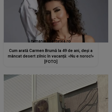
tvmania.libertatea.ro
Cum arată Carmen Brumă la 49 de ani, deși a
mâncat desert zilnic în vacanță: «Nu e noroc!»
[FOTO]