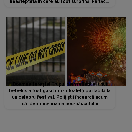
neașteptată în care au fost surprinși i-a făcut
pe mulți să creadă că NU văd bine: "Îmi
doresc să..."
Doamne ferește! Trupul neînsuflețit al unui
bebeluș a fost găsit într-o toaletă portabilă la
un celebru festival. Polițiștii încearcă acum
să identifice mama nou-născutului