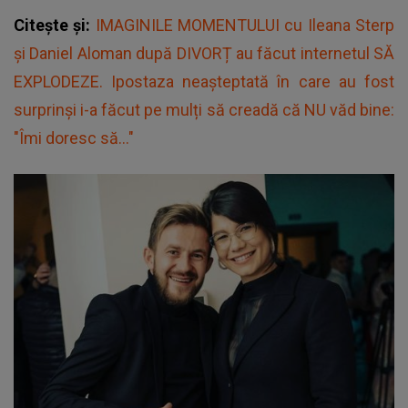
Citește și:
IMAGINILE MOMENTULUI cu Ileana Sterp
și Daniel Aloman după DIVORȚ au făcut internetul SĂ
EXPLODEZE. Ipostaza neașteptată în care au fost
surprinși i-a făcut pe mulți să creadă că NU văd bine:
"Îmi doresc să..."