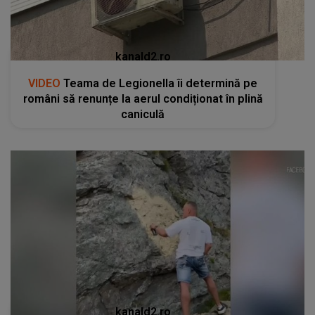
kanald2.ro
VIDEO
Teama de Legionella îi determină pe
români să renunțe la aerul condiționat în plină
caniculă
kanald2.ro