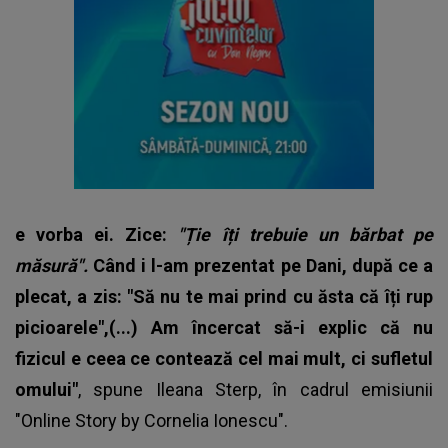
e vorba ei. Zice:
"Ție îți trebuie un bărbat pe
măsură".
Când i l-am prezentat pe Dani, după ce a
plecat, a zis: "Să nu te mai prind cu ăsta că îți rup
picioarele",(...) Am încercat să-i explic că nu
fizicul e ceea ce contează cel mai mult, ci sufletul
omului"
, spune
Ileana Sterp
, în cadrul emisiunii
"Online Story by Cornelia Ionescu".