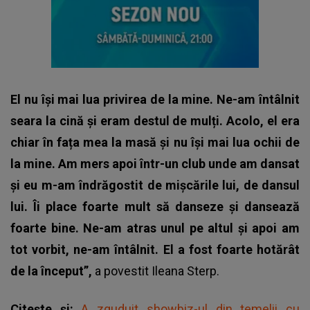
El nu își mai lua privirea de la mine. Ne-am întâlnit
seara la cină și eram destul de mulți. Acolo, el era
chiar în fața mea la masă și nu își mai lua ochii de
la mine. Am mers apoi într-un club unde am dansat
și eu m-am îndrăgostit de mișcările lui, de dansul
lui. Îi place foarte mult să danseze și dansează
foarte bine. Ne-am atras unul pe altul și apoi am
tot vorbit, ne-am întâlnit. El a fost foarte hotărât
de la început”,
a povestit Ileana Sterp.
Citește și:
A zguduit showbiz-ul din temelii cu