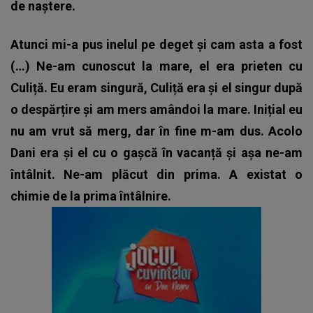
de naștere.
Atunci mi-a pus inelul pe deget și cam asta a fost
(…) Ne-am cunoscut la mare, el era prieten cu
Culiță. Eu eram singură, Culiță era și el singur după
o despărțire și am mers amândoi la mare. Inițial eu
nu am vrut să merg, dar în fine m-am dus. Acolo
Dani era și el cu o gașcă în vacanță și așa ne-am
întâlnit. Ne-am plăcut din prima. A existat o
chimie de la prima întâlnire.