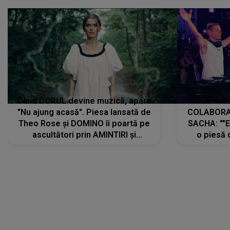
Când DORUL devine muzică, apare
Armin 
"Nu ajung acasă". Piesa lansată de
COLABORAR
Theo Rose și DOMINO îi poartă pe
SACHA: ""E
ascultători prin AMINTIRI și
o piesă 
REGĂSIRI, iar drumul emoțiilor
imediat pre
trece prin sufletul publicului:
cu mine șt
"Pentru toți cei care au plecat
păstrăm do
departe ca să le fie mai bine"