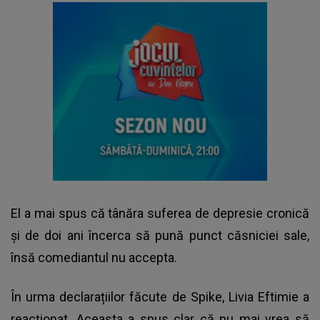
El a mai spus că tânăra suferea de depresie cronică
și de doi ani încerca să pună punct căsniciei sale,
însă comediantul nu accepta.
În urma declarațiilor făcute de Spike, Livia Eftimie a
reacționat. Aceasta a spus clar că nu mai vrea să