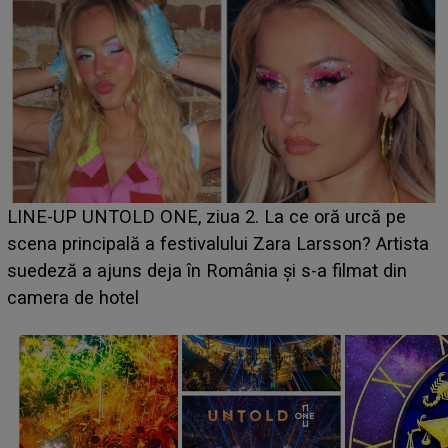
Ce a dezvăluit noua concurentă din "Casa Iubirii" l-a
luat prin surprindere pe Emanuel. CINE ESTE
BĂIATUL VIZAT de Alexandra?! Aflându-se în fața
faptului împlinit, A RECUNOSCUT IMEDIAT: "Am
avut..."