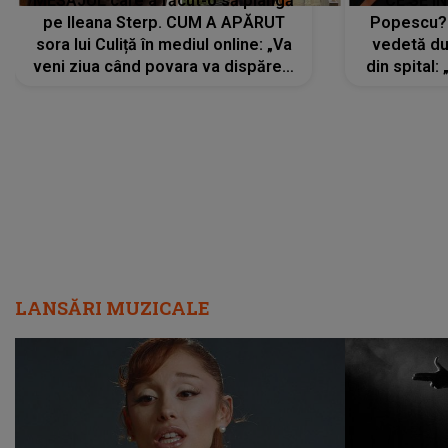
MESAJUL care a făcut-o să plângă
CE SE Î
pe Ileana Sterp. CUM A APĂRUT
Popescu?
sora lui Culiță în mediul online: „Va
vedetă du
veni ziua când povara va dispărea,
din spital:
iar lacrimile...”
LANSĂRI MUZICALE