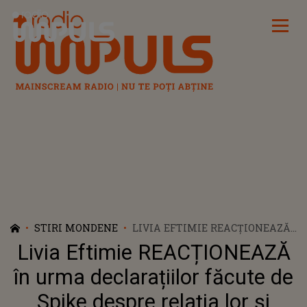
Radio Impuls
STIRI MONDENE
LIVIA EFTIMIE REACȚIONEAZĂ
ÎN URMA DECLARAȚIILOR
Livia Eftimie REACȚIONEAZĂ
FĂCUTE DE SPIKE DESPRE
RELAȚIA LOR ȘI CĂSNICIA CU
în urma declarațiilor făcute de
FOSTUL SOȚ, CĂTĂLIN BORDEA:
Spike despre relația lor și
„E VIAȚA MEA, AM TRĂIT-O”