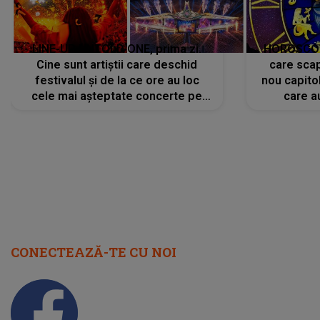
LINE-UP UNTOLD ONE, prima zi.
HOROSCOP 
Cine sunt artiștii care deschid
care scap
festivalul și de la ce ore au loc
nou capitol
cele mai așteptate concerte pe
care a
scena principală?
perioadă 
CONECTEAZĂ-TE CU NOI