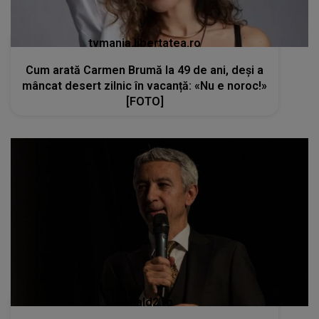
tvmania.libertatea.ro
Cum arată Carmen Brumă la 49 de ani, deși a
mâncat desert zilnic în vacanță: «Nu e noroc!»
[FOTO]
kanald2.ro