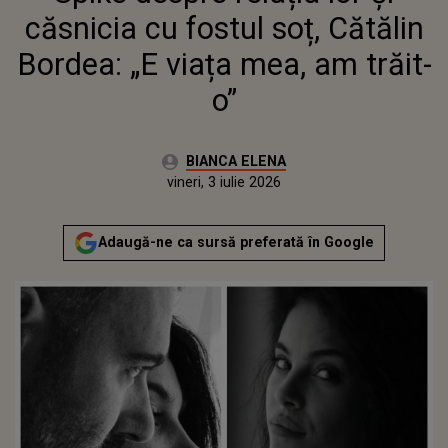
căsnicia cu fostul soț, Cătălin
Bordea: „E viața mea, am trăit-
o”
Autor:
BIANCA ELENA
Publicat:
vineri, 3 iulie 2026
Adaugă-ne ca sursă preferată în Google