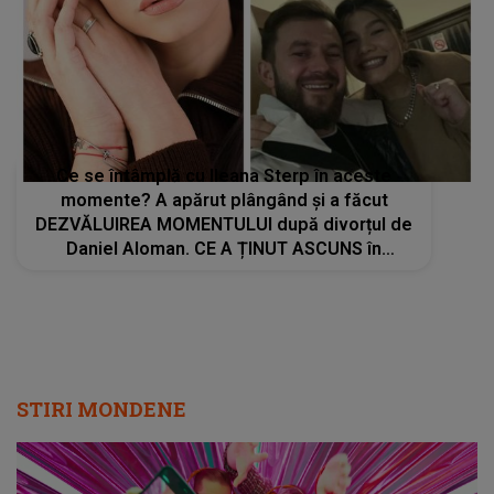
Ce se întâmplă cu Ileana Sterp în aceste
momente? A apărut plângând și a făcut
DEZVĂLUIREA MOMENTULUI după divorțul de
Daniel Aloman. CE A ȚINUT ASCUNS în
spatele zâmbetului afișat până acum:"Am
încredere în Dumnezeu că..."
STIRI MONDENE