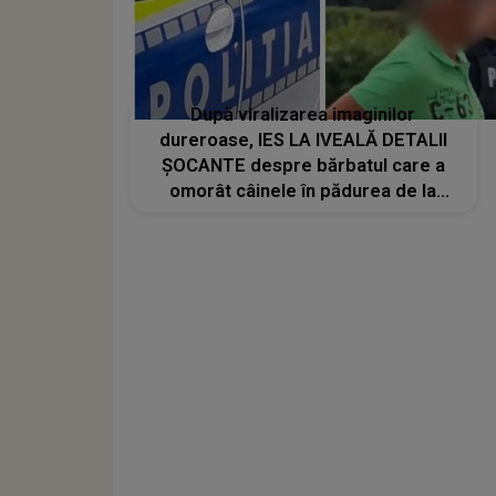
După viralizarea imaginilor
dureroase, IES LA IVEALĂ DETALII
ȘOCANTE despre bărbatul care a
omorât câinele în pădurea de la
Zosin. CE S-A AFLAT ACUM: "Și-ar
fi..."