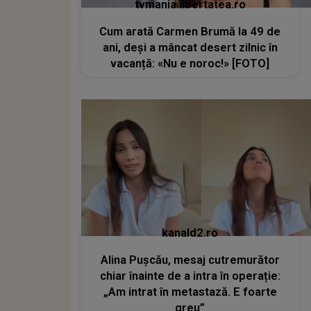
tvmania.libertatea.ro
Cum arată Carmen Brumă la 49 de
ani, deși a mâncat desert zilnic în
vacanță: «Nu e noroc!» [FOTO]
kanald2.ro
Alina Pușcău, mesaj cutremurător
chiar înainte de a intra în operație:
„Am intrat în metastază. E foarte
greu”