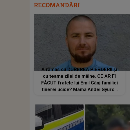
RECOMANDĂRI
A rămas cu DUREREA PIERDERII și
cu teama zilei de mâine. CE AR FI
FĂCUT fratele lui Emil Gânj familiei
tinerei ucise? Mama Andei Gyurca
trăiește cu FRICĂ după cele
întâmplate: "Noi nu mai avem niciun
rost pe fața Pământului. Când merg
acasă eu nu..."