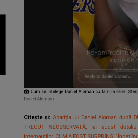
Cum se înțelege Daniel Aloman cu familia Ilenei Ste
Daniel Aloman)
Citește și:
Apariția lui Daniel Aloman după
TRECUT NEOBSERVATĂ, iar acest detaliu d
internauților. CUM A FOST SURPRINS: "Încet înce