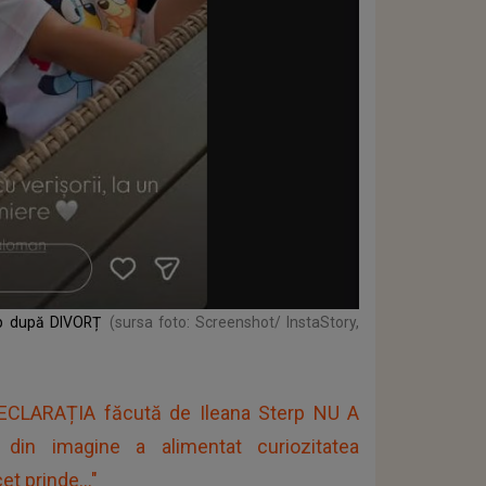
rp după DIVORȚ
(sursa foto: Screenshot/ InstaStory,
 DECLARAȚIA făcută de Ileana Sterp NU A
in imagine a alimentat curiozitatea
t prinde..."