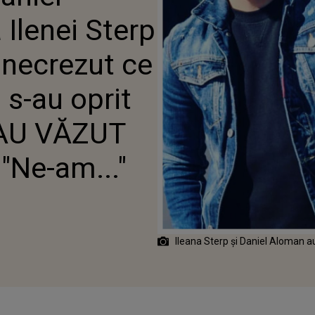
RIT DIN SCROLLAT CÂND AU
 Ilenei Sterp
CESTE IMAGINI: "NE-AM..."
necrezut ce
 s-au oprit
d AU VĂZUT
"Ne-am..."
Ileana Sterp și Daniel Aloman a