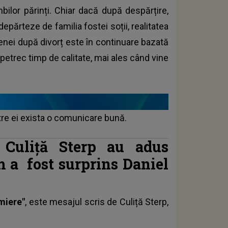
mbilor părinți. Chiar dacă după despărțire,
epărteze de familia fostei soții, realitatea
 Ilenei după divorț este în continuare bazată
 petrec timp de calitate, mai ales când vine
tre ei exista o comunicare bună.
 Culiță Sterp au adus
m a fost surprins Daniel
 miere"
, este mesajul scris de
Culiță Sterp
,