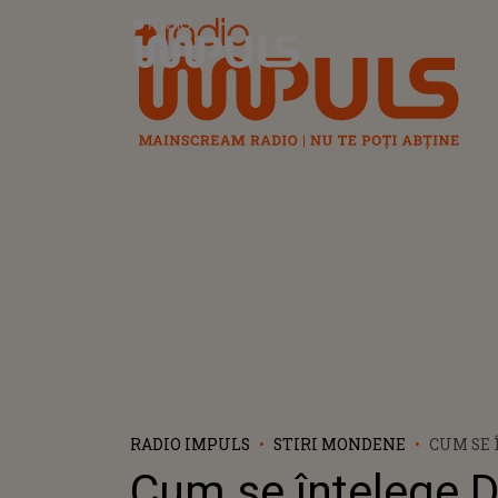
Radio Impuls
RADIO IMPULS
STIRI MONDENE
CUM SE 
FAMILIA
Cum se înțelege D
DE NECR