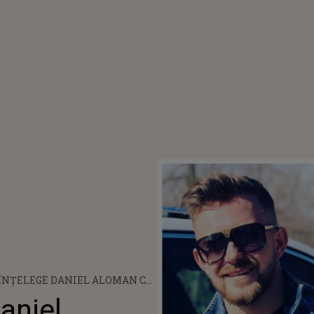
ÎNȚELEGE DANIEL ALOMAN CU
 ILENEI STERP DUPĂ DIVORȚ?
aniel
EZUT CE S-A ÎNTÂMPLAT! TOȚI