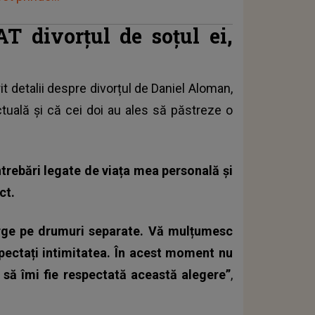
 divorțul de soțul ei,
it detalii despre divorțul de Daniel Aloman,
ctuală și că cei doi au ales să păstreze o
ntrebări legate de viața mea personală și
ct.
rge pe drumuri separate. Vă mulțumesc
spectați intimitatea. În acest moment nu
 să îmi fie respectată această alegere”
,