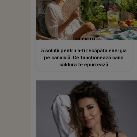
femeia.ro
5 soluții pentru a-ți recăpăta energia
pe caniculă. Ce funcționează când
căldura te epuizează