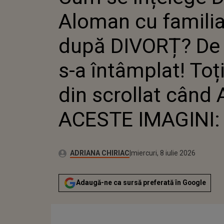
S-AU OP
Aloman cu familia
VĂZUT A
după DIVORȚ? De 
s-a întâmplat! Toți
din scrollat cân
ACESTE IMAGINI: 
Publicat:
Autor:
miercuri, 8 iulie 2026
Actualizat:
ADRIANA CHIRIAC
miercuri, 8 iulie 2026
Adaugă-ne ca sursă preferată în Google