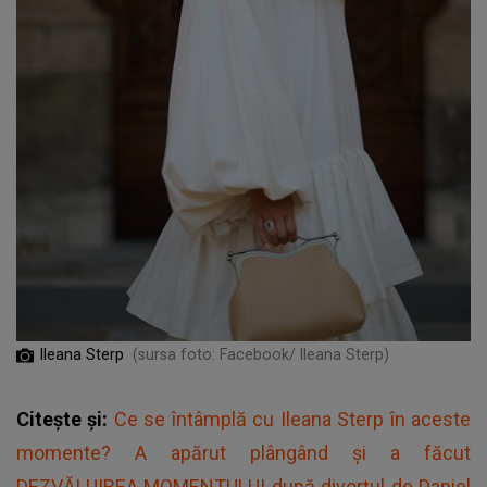
Ileana Sterp
(sursa foto: Facebook/ Ileana Sterp)
Citește și:
Ce se întâmplă cu Ileana Sterp în aceste
momente? A apărut plângând și a făcut
DEZVĂLUIREA MOMENTULUI după divorțul de Daniel