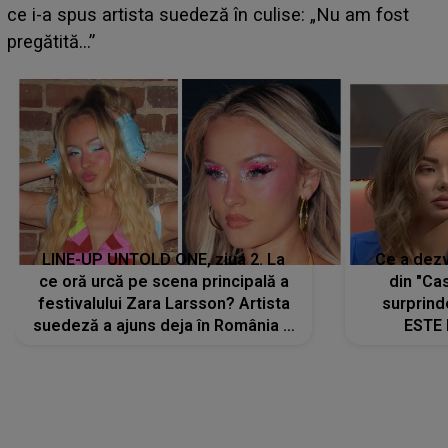
izbucnesc din senin în jurul ei, iar o situație dificilă
scapă de sub control
LINE-UP UNTOLD ONE, ziua 2. La
Ce a dezv
ce oră urcă pe scena principală a
din "Cas
festivalului Zara Larsson? Artista
surprind
suedeză a ajuns deja în România și
ESTE 
s-a filmat din camera de hotel
Alexandr
faptului 
IMED