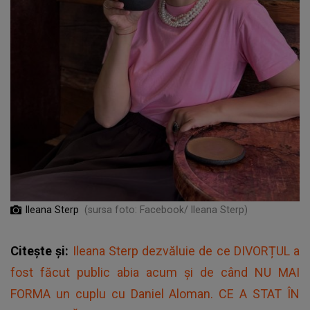
Ileana Sterp
(sursa foto: Facebook/ Ileana Sterp)
Citește și:
Ileana Sterp dezvăluie de ce DIVORȚUL a
fost făcut public abia acum și de când NU MAI
FORMA un cuplu cu Daniel Aloman. CE A STAT ÎN