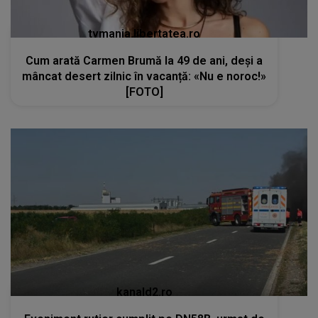
tvmania.libertatea.ro
Cum arată Carmen Brumă la 49 de ani, deși a
mâncat desert zilnic în vacanță: «Nu e noroc!»
[FOTO]
kanald2.ro