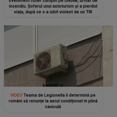
Eveniment rutier cumplit pe DN58B, urmat de
incendiu. Șoferul unui autoturism și-a pierdut
viața, după ce s-a izbit violent de un TIR
kanald2.ro
VIDEO
Teama de Legionella îi determină pe
români să renunțe la aerul condiționat în plină
caniculă