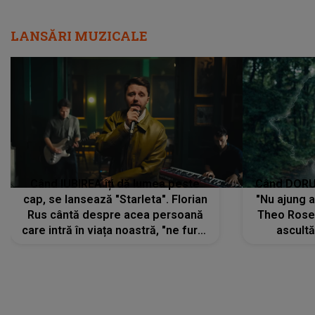
LANSĂRI MUZICALE
Când IUBIREA îți dă lumea peste
Când DORUL
cap, se lansează "Starleta". Florian
"Nu ajung 
Rus cântă despre acea persoană
Theo Rose 
care intră în viața noastră, "ne fură"
ascultă
toate PRIVIRILE, toate GÂNDURILE,
REGĂSIRI
tot UNIVERSUL și fără să ne dăm
trece pr
seama, ajunge să fie motivul
"Pentru t
pentru care zâmbim
departe 