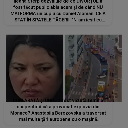
Ileana Sterp dezvăluie de ce DIVORȚUL a
fost făcut public abia acum și de când NU
MAI FORMA un cuplu cu Daniel Aloman. CE A
STAT ÎN SPATELE TĂCERII: "N-am ieșit eu
până acum să zic nimic, nu am..."
CUM ARATĂ și UNDE a fost văzută femeia
suspectată că a provocat explozia din
Monaco? Anastasiia Berezovska a traversat
mai multe țări europene cu o mașină
închiriată în urma atacului