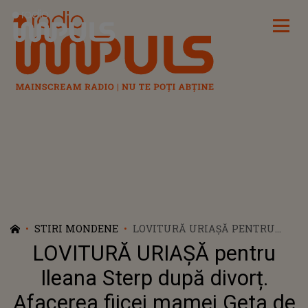
Radio Impuls
STIRI MONDENE
LOVITURĂ URIAȘĂ PENTRU
ILEANA STERP DUPĂ DIVORȚ.
LOVITURĂ URIAȘĂ pentru
AFACEREA FIICEI MAMEI GETA
DE CARE NIMENI NU ȘTIA: "E
Ileana Sterp după divorț.
FOARTE PROVOCATOR, AM UN..."
Afacerea fiicei mamei Geta de