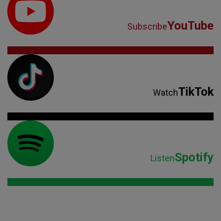
YouTube
Subscribe
TikTok
Watch
Spotify
Listen