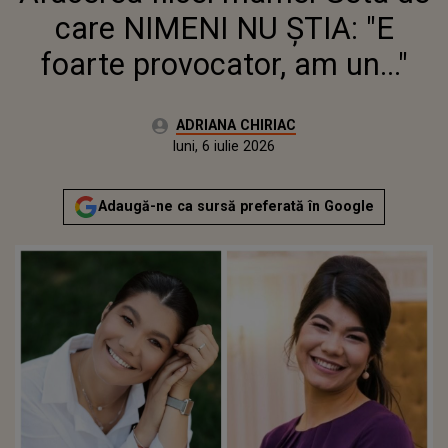
care NIMENI NU ȘTIA: "E
foarte provocator, am un..."
Autor:
ADRIANA CHIRIAC
Publicat:
luni, 6 iulie 2026
Actualizat:
luni, 6 iulie 2026
Adaugă-ne ca sursă preferată în Google