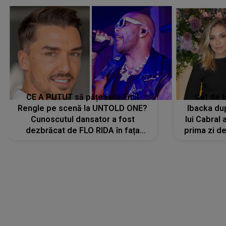
CE A PUTUT să pățească Emil
Cât de b
Rengle pe scenă la UNTOLD ONE?
Ibacka dup
Cunoscutul dansator a fost
lui Cabral a
dezbrăcat de FLO RIDA în fața
prima zi d
tuturor: „Mi-a dat hainele lui. Ce s-a
strălu
întâmplat mai exact...”
încre