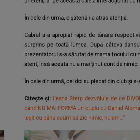
prieteni, iar pe această cale a interacționat c
În cele din urmă, o șatenă i-a atras atenția.
Cabral s-a apropiat rapid de tânăra respectiv
surprins pe toată lumea. După câteva dansuri
prezentatorul s-a sărutat de mama focului cu nou
atent, însă acesta nu a mai ținut cont de nimic
În cele din urmă, cei doi au plecat din club și s
Citește și:
Ileana Sterp dezvăluie de ce DIVO
când NU MAI FORMA un cuplu cu Daniel Aloma
ieșit eu până acum să zic nimic, nu am..."