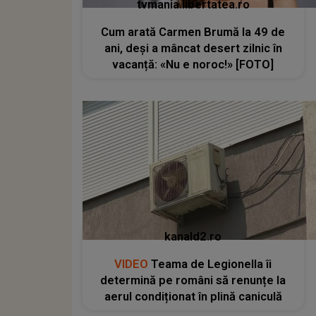
tvmania.libertatea.ro
Cum arată Carmen Brumă la 49 de
ani, deși a mâncat desert zilnic în
vacanță: «Nu e noroc!» [FOTO]
kanald2.ro
VIDEO
Teama de Legionella îi
determină pe români să renunțe la
aerul condiționat în plină caniculă