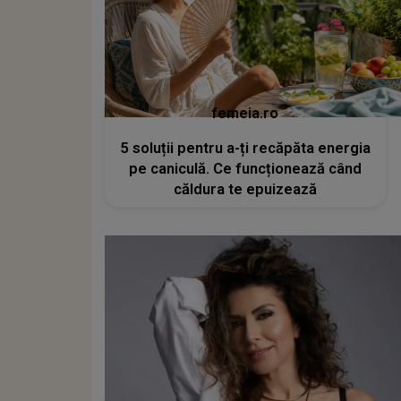
femeia.ro
5 soluții pentru a-ți recăpăta energia
pe caniculă. Ce funcționează când
căldura te epuizează