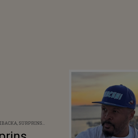
IBACKA, SURPRINS
NDU-SE DE MAMA FOCULUI CU
prins
TĂ ÎN CLUB. FOSTUL SOȚ AL