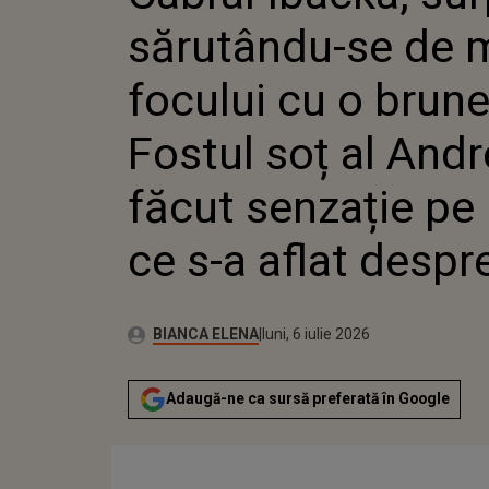
ANDREEI
sărutându-se de
PE LITO
DIVORȚ
focului cu o brune
Fostul soț al Andr
făcut senzație pe 
ce s-a aflat despr
Publicat:
Autor:
luni, 6 iulie 2026
Actualizat:
BIANCA ELENA
luni, 6 iulie 2026
Adaugă-ne ca sursă preferată în Google