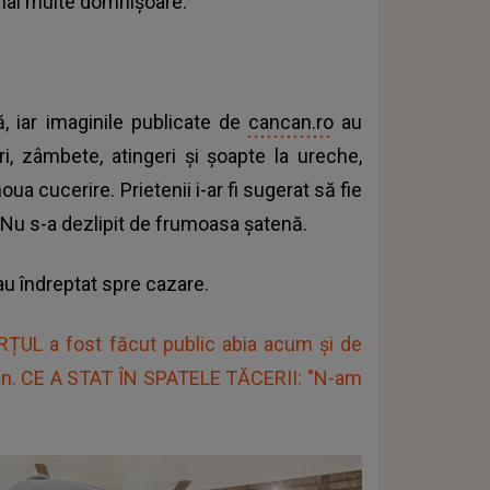
u mai multe domnișoare.
ă, iar imaginile publicate de
cancan.ro
au
, zâmbete, atingeri și șoapte la ureche,
a cucerire. Prietenii i-ar fi sugerat să fie
. Nu s-a dezlipit de frumoasa șatenă.
-au îndreptat spre cazare.
RȚUL a fost făcut public abia acum și de
n. CE A STAT ÎN SPATELE TĂCERII: "N-am