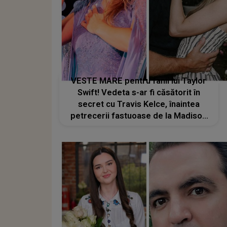
VESTE MARE pentru fanii lui Taylor
Swift! Vedeta s-ar fi căsătorit în
secret cu Travis Kelce, înaintea
petrecerii fastuoase de la Madison
Square Garden