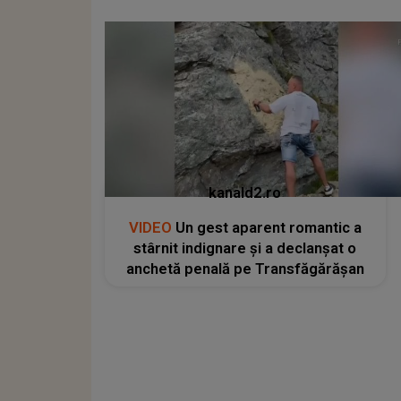
kanald2.ro
VIDEO
Un gest aparent romantic a
stârnit indignare și a declanșat o
anchetă penală pe Transfăgărășan