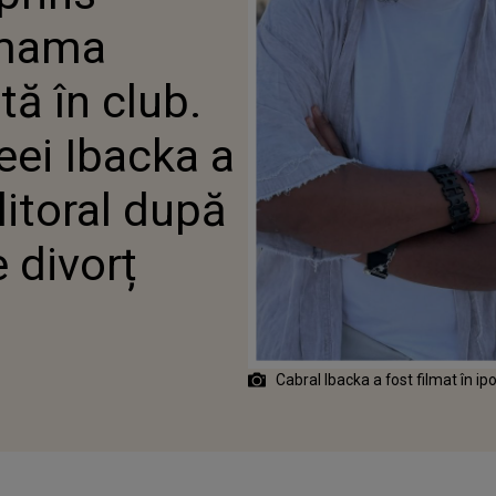
 IBACKA A FĂCUT SENZAȚIE
 mama
RAL DUPĂ CE S-A AFLAT DESPRE
tă în club.
eei Ibacka a
litoral după
e divorț
Cabral Ibacka a fost filmat în i