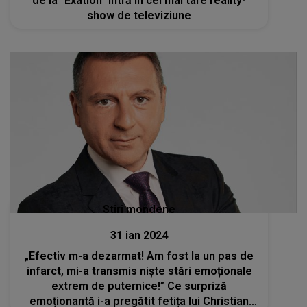
de la “Exatlon” intră în cel mai tare reality-
show de televiziune
Stiri mondene
31 ian 2024
„Efectiv m-a dezarmat! Am fost la un pas de
infarct, mi-a transmis niște stări emoționale
extrem de puternice!” Ce surpriză
emoționantă i-a pregătit fetița lui Christian