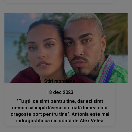
Sabbagh de ziua lui de naștere
Stiri mondene
18 dec 2023
"Tu știi ce simt pentru tine, dar azi simt
nevoia să împărtășesc cu toată lumea câtă
dragoste port pentru tine". Antonia este mai
îndrăgostită ca niciodată de Alex Velea