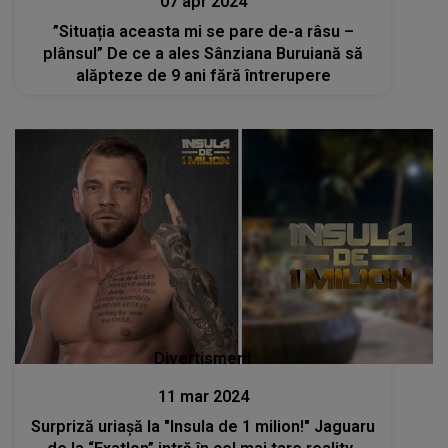
07 apr 2024
”Situația aceasta mi se pare de-a râsu –
plânsul” De ce a ales Sânziana Buruiană să
alăpteze de 9 ani fără întrerupere
Divertisment
11 mar 2024
Surpriză uriașă la "Insula de 1 milion!" Jaguaru