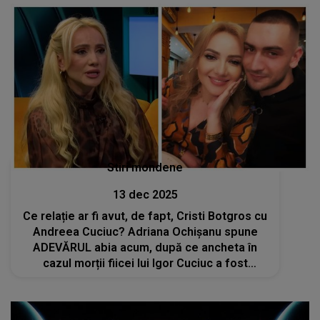
Stiri mondene
13 dec 2025
Ce relație ar fi avut, de fapt, Cristi Botgros cu
Andreea Cuciuc? Adriana Ochișanu spune
ADEVĂRUL abia acum, după ce ancheta în
cazul morții fiicei lui Igor Cuciuc a fost
reluată: „Nu m-am gândit vreodată că în
acest scandal va fi implicat fiul meu”