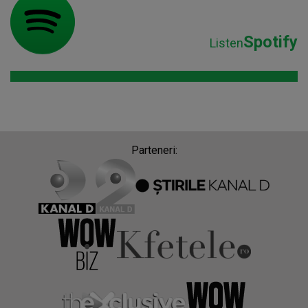
Spotify
Listen
Parteneri: