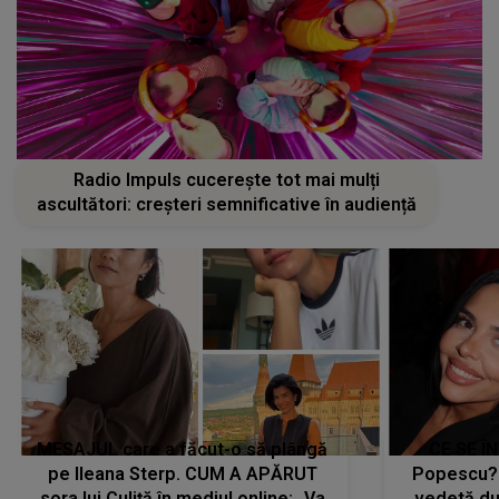
Radio Impuls cucerește tot mai mulți
ascultători: creșteri semnificative în audiență
MESAJUL care a făcut-o să plângă
CE SE Î
pe Ileana Sterp. CUM A APĂRUT
Popescu?
sora lui Culiță în mediul online: „Va
vedetă du