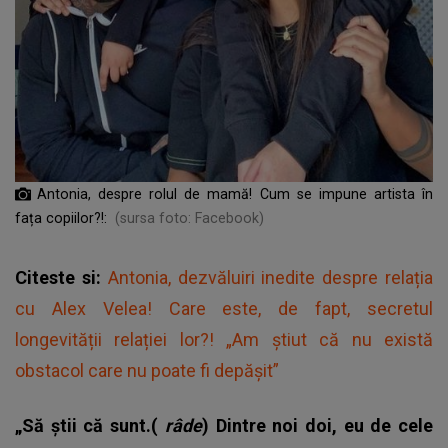
Antonia, despre rolul de mamă! Cum se impune artista în
fața copiilor?!:
(sursa foto: Facebook)
Citeste si:
Antonia, dezvăluiri inedite despre relația
cu Alex Velea! Care este, de fapt, secretul
longevității relației lor?! „Am ştiut că nu există
obstacol care nu poate fi depăşit”
„Să ştii că sunt.(
râde
) Dintre noi doi, eu de cele