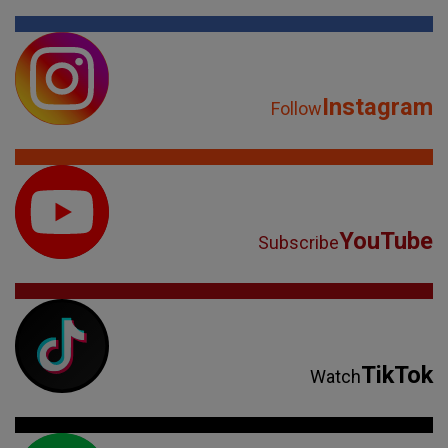
Instagram
Follow
YouTube
Subscribe
TikTok
Watch