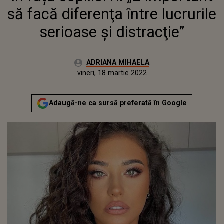
să facă diferenţa între lucrurile
serioase şi distracţie”
Autor:
ADRIANA MIHAELA
Publicat:
vineri, 18 martie 2022
Actualizat:
vineri, 18 martie 2022
Adaugă-ne ca sursă preferată în Google