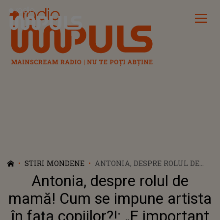
Radio Impuls
STIRI MONDENE
ANTONIA, DESPRE ROLUL DE
MAMĂ! CUM SE IMPUNE
Antonia, despre rolul de
ARTISTA ÎN FAȚA COPIILOR?!: „E
IMPORTANT SĂ FACĂ
mamă! Cum se impune artista
DIFERENŢA ÎNTRE LUCRURILE
în fața copiilor?!: „E important
SERIOASE ŞI DISTRACŢIE”