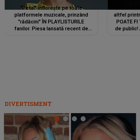
"Petal" înflorește pe toate
De această 
platformele muzicale, prinzând
altfel prin
"rădăcini" ÎN PLAYLISTURILE
POATE FI
fanilor. Piesa lansată recent de
de public!
Ariana Grande îi face pe
a lansat V
ascultători SĂ O ASCULTE PE
REPEAT
DIVERTISMENT