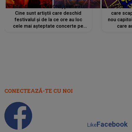
LINE-UP UNTOLD ONE, prima zi.
HOROSCOP 
Cine sunt artiștii care deschid
care scap
festivalul și de la ce ore au loc
nou capitol
cele mai așteptate concerte pe
care a
scena principală?
perioadă 
CONECTEAZĂ-TE CU NOI
Facebook
Like