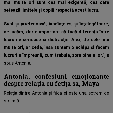
mai multe ori sunt cea mai exigentă, cea care
setează limitele şi copiii respectă acest lucru.
Sunt şi prietenoasă, bineînţeles, şi înţelegătoare,
ne jucăm, dar e important să facă diferenţa între
lucrurile serioase şi distracţie. Alex, de cele mai
multe ori, ar ceda, însă suntem o echipă şi facem
lucrurile împreună, cum trebuie, spre binele lor.”,
a
spus
Antonia
.
Antonia, confesiuni emoționante
despre relația cu fetița sa, Maya
Relația dintre Antonia și fiica ei
este una extrem de
strânsă.