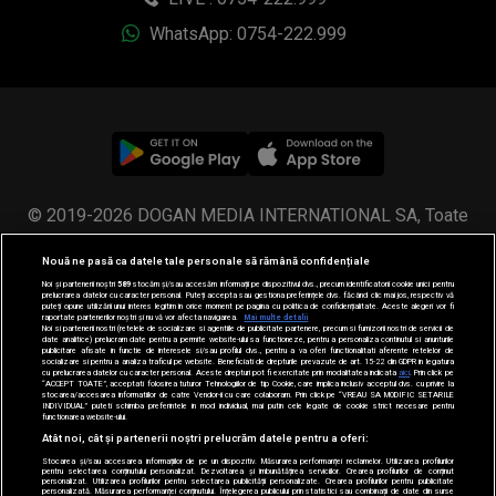
WhatsApp: 0754-222.999
© 2019-2026 DOGAN MEDIA INTERNATIONAL SA, Toate
drepturile rezervate.
Nouă ne pasă ca datele tale personale să rămână confidențiale
Noi și partenerii noștri
589
stocăm și/sau accesăm informații pe dispozitivul dvs., precum identificatorii cookie unici pentru
prelucrarea datelor cu caracter personal. Puteți accepta sau gestiona preferințele dvs. făcând clic mai jos, respectiv vă
puteți opune utilizării unui interes legitim în orice moment pe pagina cu politica de confidențialitate. Aceste alegeri vor fi
raportate partenerilor noștri și nu vă vor afecta navigarea.
Mai multe detalii
Noi si partenerii nostri (retelele de socializare si agentiile de publicitate partenere, precum si furnizorii nostri de servicii de
date analitice) prelucram date pentru a permite website-ului sa functioneze, pentru a personaliza continutul si anunturile
publicitare afisate in functie de interesele si/sau profilul dvs., pentru a va oferi functionalitati aferente retelelor de
socializare si pentru a analiza traficul pe website. Beneficiati de drepturile prevazute de art. 15-22 din GDPR in legatura
cu prelucrarea datelor cu caracter personal. Aceste drepturi pot fi exercitate prin modalitatea indicata
aici
. Prin click pe
“ACCEPT TOATE”, acceptati folosirea tuturor Tehnologiilor de tip Cookie, care implica inclusiv acceptul dvs. cu privire la
stocarea/accesarea informatiilor de catre Vendor-ii cu care colaboram. Prin click pe “VREAU SA MODIFIC SETARILE
INDIVIDUAL” puteti schimba preferintele in mod individual, mai putin cele legate de cookie strict necesare pentru
functionarea website-ului.
Atât noi, cât și partenerii noștri prelucrăm datele pentru a oferi:
Stocarea și/sau accesarea informațiilor de pe un dispozitiv. Măsurarea performanței reclamelor. Utilizarea profilurilor
pentru selectarea conținutului personalizat. Dezvoltarea și îmbunătățirea serviciilor. Crearea profilurilor de conținut
personalizat. Utilizarea profilurilor pentru selectarea publicității personalizate. Crearea profilurilor pentru publicitate
personalizată. Măsurarea performanței conținutului. Înțelegerea publicului prin statistici sau combinații de date din surse