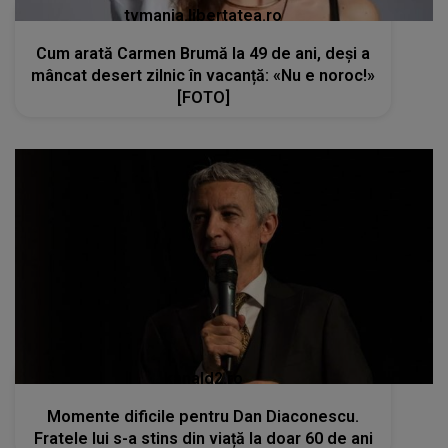
tvmania.libertatea.ro
Cum arată Carmen Brumă la 49 de ani, deși a
mâncat desert zilnic în vacanță: «Nu e noroc!»
[FOTO]
kanald2.ro
Momente dificile pentru Dan Diaconescu.
Fratele lui s-a stins din viață la doar 60 de ani