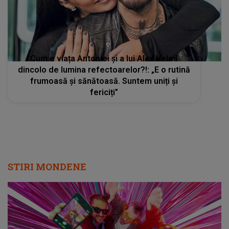
Cum e viața Antoniei și a lui Alex Velea
dincolo de lumina refectoarelor?!: „E o rutină
frumoasă și sănătoasă. Suntem uniți și
fericiți”
STIRI MONDENE