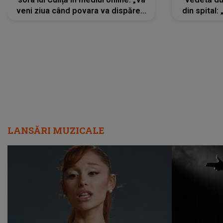
veni ziua când povara va dispărea,
din spital:
iar lacrimile...”
LANSĂRI MUZICALE