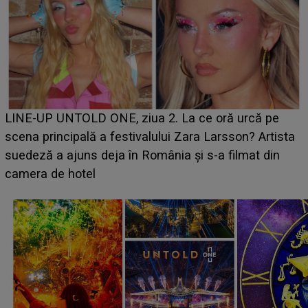
Ce a dezvăluit noua concurentă din "Casa Iubirii" l-a
luat prin surprindere pe Emanuel. CINE ESTE
BĂIATUL VIZAT de Alexandra?! Aflându-se în fața
faptului împlinit, A RECUNOSCUT IMEDIAT: "Am
avut..."