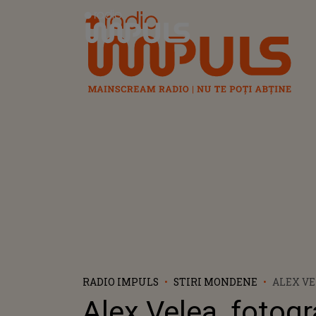
Radio Impuls
RADIO IMPULS
STIRI MONDENE
ALEX VE
EMOȚION
Alex Velea, fotogr
ANTONIE