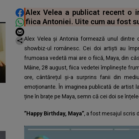
DISTRIBUIE ARTICOLUL
Alex Velea a publicat recent o
fiica Antoniei. Uite cum au fost su
Alex Velea și Antonia formează unul dintre 
showbiz-ul românesc. Cei doi artiști au împr
frumoasa vedetă mai are o fiică, Maya, din că
Mâine, 28 august, fiica vedetei împlinește fr
ore, cântărețul și-a surprins fanii din mediu
emoționante. În imaginea publicată de artist 
ține în brațe pe Maya, semn că cei doi se înțele
”Happy Birthday, Maya”
, a fost mesajul scris