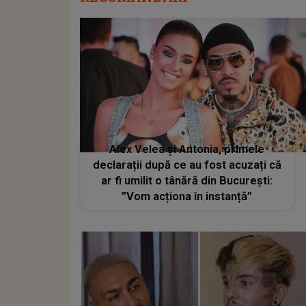
Alex Velea și Antonia, primele
declarații după ce au fost acuzați că
ar fi umilit o tânără din București:
”Vom acționa în instanță”