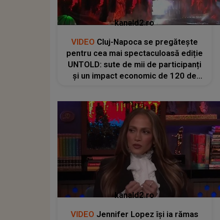
kanald2.ro
VIDEO
Cluj-Napoca se pregătește
pentru cea mai spectaculoasă ediție
UNTOLD: sute de mii de participanți
și un impact economic de 120 de
milioane de euro
kanald2.ro
VIDEO
Jennifer Lopez își ia rămas