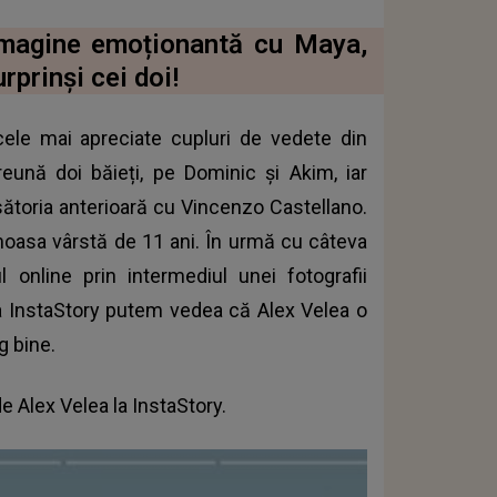
 imagine emoționantă cu Maya,
rprinși cei doi!
cele mai apreciate cupluri de vedete din
eună doi băieți, pe Dominic și Akim, iar
sătoria anterioară cu Vincenzo Castellano.
umoasa vârstă de 11 ani. În urmă cu câteva
l online prin intermediul unei fotografii
la InstaStory putem vedea că Alex Velea o
g bine.
 de
Alex Velea
la InstaStory.