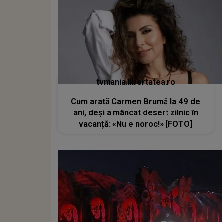
tvmania.libertatea.ro
Cum arată Carmen Brumă la 49 de
ani, deși a mâncat desert zilnic în
vacanță: «Nu e noroc!» [FOTO]