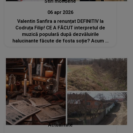
Stiri mondene
06 apr 2026
Valentin Sanfira a renunțat DEFINITIV la
Codruța Filip! CE A FĂCUT interpretul de
muzică populară după dezvăluirile
halucinante făcute de fosta soție? Acum e
clar că nu mai există nicio șansă să se
împace
Actualitate