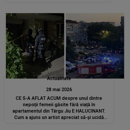
crimei împotriva mamei sale: "A spus că..."
Actualitate
28 mai 2026
CE S-A AFLAT ACUM despre unul dintre
nepoții femeii găsite fără viață în
apartamentul din Târgu Jiu E HALUCINANT.
Cum a ajuns un artist apreciat să-și ucidă
bunica și fratele? MOTIVUL E ȘOCANT: "Nu