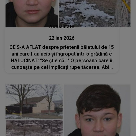
Actualitate
22 ian 2026
CE S-A AFLAT despre prietenii băiatului de 15
ani care l-au ucis și îngropat într-o grădină e
HALUCINAT: "Se știe că..." O persoană care îi
cunoaște pe cei implicați rupe tăcerea. Abia
acum iese la iveală adevărul dureros din
spatele tragediei