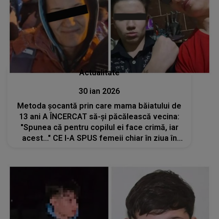
Actualitate
30 ian 2026
Metoda șocantă prin care mama băiatului de
13 ani A ÎNCERCAT să-și păcălească vecina:
"Spunea că pentru copilul ei face crimă, iar
acest..." CE I-A SPUS femeii chiar în ziua în
care a fost descoperit trupul neînsuflețit al
băiatului de 15 ani