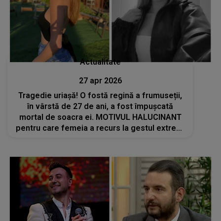
Actualitate
27 apr 2026
Tragedie uriașă! O fostă regină a frumuseții,
în vârstă de 27 de ani, a fost împușcată
mortal de soacra ei. MOTIVUL HALUCINANT
pentru care femeia a recurs la gestul extrem:
„M-a enervat. Ești al meu, iar ea mi te-a furat”