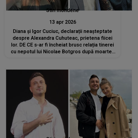
Stiri mondene
13 apr 2026
Diana și Igor Cuciuc, declarații neașteptate
despre Alexandra Cuhuteac, prietena fiicei
lor. DE CE s-ar fi încheiat brusc relația tinerei
cu nepotul lui Nicolae Botgros după moartea
Andreei: „Noi suntem siguri că știe tot”