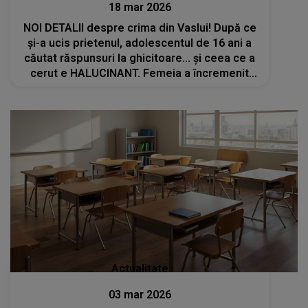
18 mar 2026
NOI DETALII despre crima din Vaslui! După ce
și-a ucis prietenul, adolescentul de 16 ani a
căutat răspunsuri la ghicitoare... și ceea ce a
cerut e HALUCINANT. Femeia a încremenit
când a auzit: "A zis că..."
Actualitate
03 mar 2026