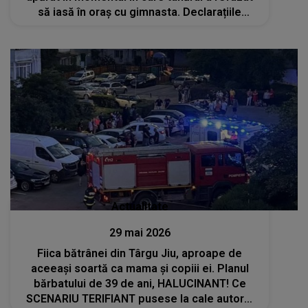
să iasă în oraș cu gimnasta. Declarațiile
martorilor: „Chiar dacă erau oameni de față,
ea nu s-a oprit”
Actualitate
29 mai 2026
Fiica bătrânei din Târgu Jiu, aproape de
aceeași soartă ca mama și copiii ei. Planul
bărbatului de 39 de ani, HALUCINANT! Ce
SCENARIU TERIFIANT pusese la cale autorul