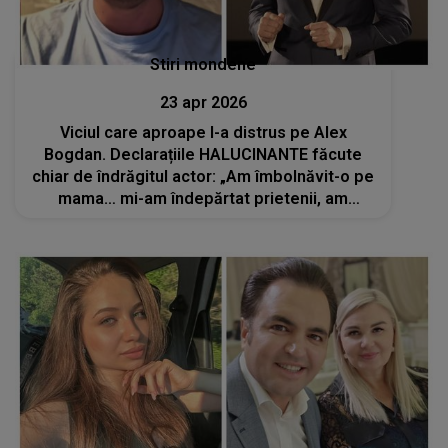
Stiri mondene
23 apr 2026
Viciul care aproape l-a distrus pe Alex
Bogdan. Declarațiile HALUCINANTE făcute
chiar de îndrăgitul actor: „Am îmbolnăvit-o pe
mama… mi-am îndepărtat prietenii, am
pierdut proiecte, am ratat iubiri…”