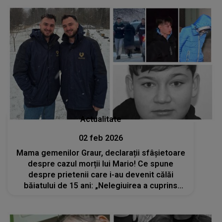
nimeni să nu-l poată mirosi..."
Actualitate
02 feb 2026
Mama gemenilor Graur, declarații sfâșietoare
despre cazul morții lui Mario! Ce spune
despre prietenii care i-au devenit călăi
băiatului de 15 ani: „Nelegiuirea a cuprins
toate categoriile de oameni, inclusiv
generația crudă”