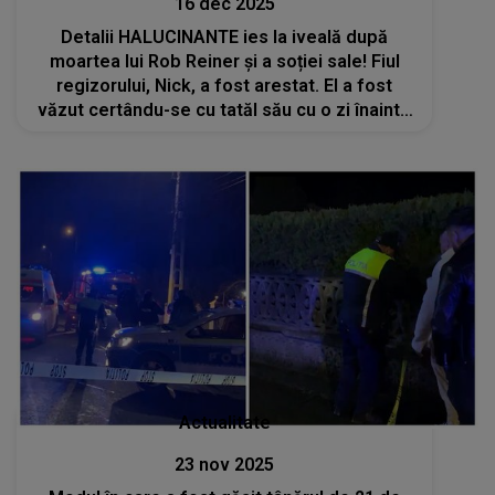
16 dec 2025
Detalii HALUCINANTE ies la iveală după
moartea lui Rob Reiner și a soției sale! Fiul
regizorului, Nick, a fost arestat. El a fost
văzut certându-se cu tatăl său cu o zi înainte
să fie descoperită crima odioasă
Actualitate
23 nov 2025