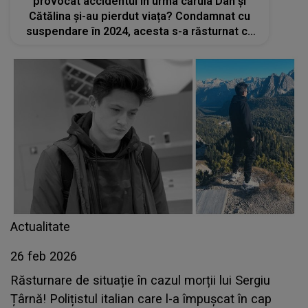
provocat accidentul în urma căruia Dan și
Cătălina și-au pierdut viața? Condamnat cu
suspendare în 2024, acesta s-a răsturnat cu
mașina și luna trecută tot pe DN 2B
Actualitate
26 feb 2026
Răsturnare de situație în cazul morții lui Sergiu
Țârnă! Polițistul italian care l-a împușcat în cap