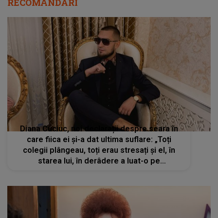
RECOMANDĂRI
Diana Cuciuc, noi declarații despre seara în
care fiica ei și-a dat ultima suflare: „Toți
colegii plângeau, toți erau stresați și el, în
starea lui, în derâdere a luat-o pe
Andreea”Ce spune soția interpretului din
Moldova despre gestul lui Cristi Botgros