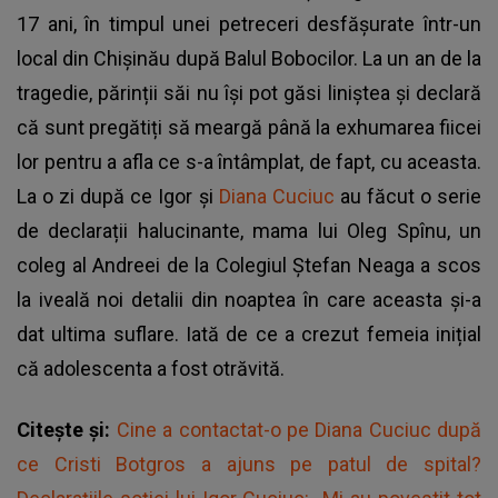
17 ani, în timpul unei petreceri desfășurate într-un
local din Chișinău după Balul Bobocilor. La un an de la
tragedie, părinții săi nu își pot găsi liniștea și declară
că sunt pregătiți să meargă până la exhumarea fiicei
lor pentru a afla ce s-a întâmplat, de fapt, cu aceasta.
La o zi după ce Igor și
Diana Cuciuc
au făcut o serie
de declarații halucinante, mama lui Oleg Spînu, un
coleg al Andreei de la Colegiul Ștefan Neaga a scos
la iveală noi detalii din noaptea în care aceasta și-a
dat ultima suflare. Iată de ce a crezut femeia inițial
că adolescenta a fost otrăvită.
Citește și:
Cine a contactat-o pe Diana Cuciuc după
ce Cristi Botgros a ajuns pe patul de spital?