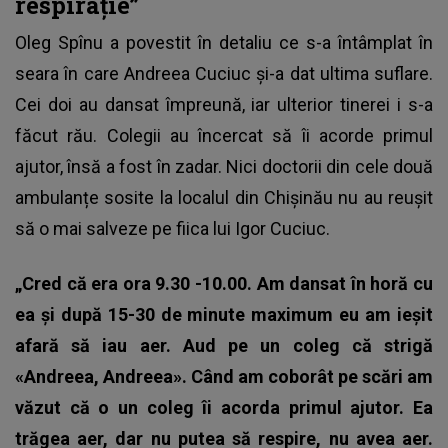
respirație”
Oleg Spînu
a povestit în detaliu ce s-a întâmplat în
seara în care Andreea Cuciuc și-a dat ultima suflare.
Cei doi au dansat împreună, iar ulterior tinerei i s-a
făcut rău. Colegii au încercat să îi acorde primul
ajutor, însă a fost în zadar. Nici doctorii din cele două
ambulanțe sosite la localul din Chișinău nu au reușit
să o mai salveze pe fiica lui Igor Cuciuc.
„Cred că era ora 9.30 -10.00. Am dansat în horă cu
ea și după 15-30 de minute maximum eu am ieșit
afară să iau aer. Aud pe un coleg că strigă
«Andreea, Andreea». Când am coborât pe scări am
văzut că o un coleg îi acorda primul ajutor. Ea
trăgea aer, dar nu putea să respire, nu avea aer.