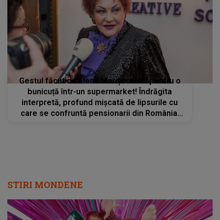
Gestul făcut de Elena Merișoreanu pentru o
bunicuță într-un supermarket! Îndrăgita
interpretă, profund mișcată de lipsurile cu
care se confruntă pensionarii din România:
„Ce-i asta? Dar chiar nu vede nimeni că
bătrânii o duc rău?”
STIRI MONDENE