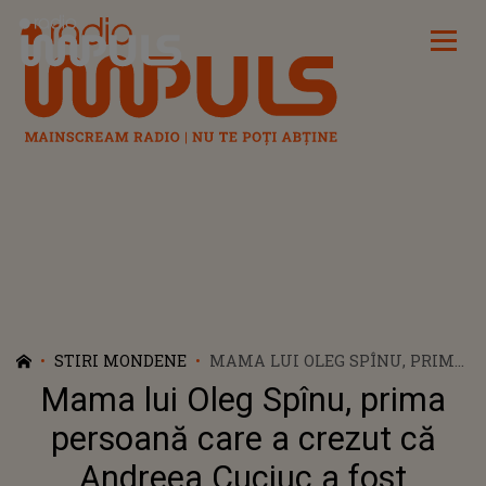
Radio Impuls
STIRI MONDENE
MAMA LUI OLEG SPÎNU, PRIMA
PERSOANĂ CARE A CREZUT CĂ
Mama lui Oleg Spînu, prima
ANDREEA CUCIUC A FOST
OTRĂVITĂ: „PĂRINȚII AU O
persoană care a crezut că
VALOARE, E LUME ȘI BUNĂ ȘI
Andreea Cuciuc a fost
REA. NU TE AȘTEPȚI...” CE