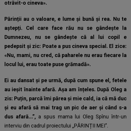
otrăvit-o cineva».
Părinții au o valoare, e lume și bună și rea. Nu te
aștepți. Cel care face rău nu se gândește la
Dumnezeu, nu se gândește că al lui copil e
pedepsit și zic: Poate a pus cineva special. El zice:
«Nu, mami, nu cred, că paharele nu erau fiecare la
locul lui, erau toate puse grămadă».
Ei au dansat și pe urmă, după cum spune el, fetele
au ieșit înainte afară. Așa am înțeles. După Oleg a
zis: Puțin, parcă îmi părea și mie cald, ia că mă duc
și eu afară să mai trag un pic de aer și când s-a
dus afară...”,
a spus mama lui Oleg Spînu într-un
interviu din cadrul proiectului „PĂRINȚII MEI”.