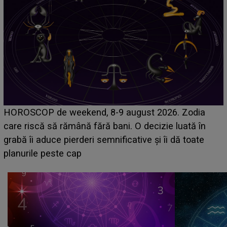
Emanuel a ținut ACEST DETALIU ASCUNS până
acum! În fața Alexandrei, concurentul din Casa Iubirii
face o MĂRTURISIRE NEAȘTEPTATĂ despre mama
sa: "I-am spus și ei în față, eu nu te iubesc pentru
că..."