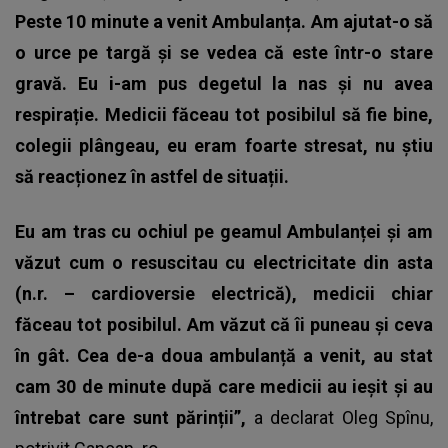
Peste 10 minute a venit Ambulanța. Am ajutat-o să
o urce pe targă și se vedea că este într-o stare
gravă. Eu i-am pus degetul la nas și nu avea
respirație. Medicii făceau tot posibilul să fie bine,
colegii plângeau, eu eram foarte stresat, nu știu
să reacționez în astfel de situații.
Eu am tras cu ochiul pe geamul Ambulanței și am
văzut cum o resuscitau cu electricitate din asta
(n.r. – cardioversie electrică), medicii chiar
făceau tot posibilul. Am văzut că îi puneau și ceva
în gât. Cea de-a doua ambulanță a venit, au stat
cam 30 de minute după care medicii au ieșit și au
întrebat care sunt părinții”,
a declarat Oleg Spînu,