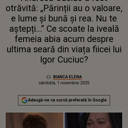
SCOATE LA IVEALĂ FEMEIA
otrăvită: „Părinții au o valoare,
ABIA ACUM DESPRE ULTIMA
SEARĂ DIN VIAȚA FIICEI LUI
e lume și bună și rea. Nu te
IGOR CUCIUC?
aștepți...” Ce scoate la iveală
femeia abia acum despre
ultima seară din viața fiicei lui
Igor Cuciuc?
Autor:
BIANCA ELENA
Publicat:
sâmbătă, 1 noiembrie 2025
Adaugă-ne ca sursă preferată în Google