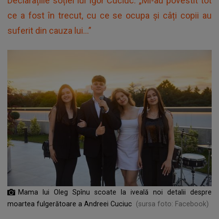
Declarațiile soției lui Igor Cuciuc: „Mi-au povestit tot
ce a fost în trecut, cu ce se ocupa și câți copii au
suferit din cauza lui...”
Mama lui Oleg Spînu scoate la iveală noi detalii despre
moartea fulgerătoare a Andreei Cuciuc
(sursa foto: Facebook)