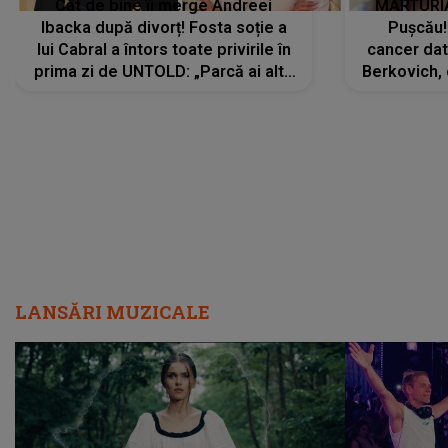
Cât de bine îi merge Andreei
MĂRTURIA
Ibacka după divorț! Fosta soție a
Pușcău!
lui Cabral a întors toate privirile în
cancer dato
prima zi de UNTOLD: „Parcă ai altă
Berkovich, 
strălucire, emani putere,
accident ru
încredere, siguranță...”
Dacă nu 
LANSĂRI MUZICALE