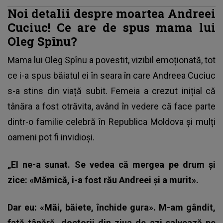
Noi detalii despre moartea Andreei
Cuciuc! Ce are de spus mama lui
Oleg Spînu?
Mama lui Oleg Spînu a povestit, vizibil emoționată, tot
ce i-a spus băiatul ei în seara în care Andreea Cuciuc
s-a stins din viață subit. Femeia a crezut inițial că
tânăra a fost otrăvita, având în vedere că face parte
dintr-o familie celebră în Republica Moldova și mulți
oameni pot fi invidioși.
„El ne-a sunat. Se vedea că mergea pe drum și
zice: «Mămică, i-a fost rău Andreei și a murit».
Dar eu: «Măi, băiete, închide gura». M-am gândit,
fată tânără, doctorii din ziua de azi salvează pe