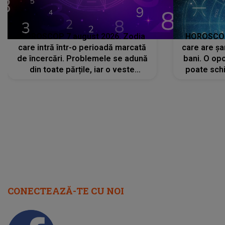
HOROSCOP 7 august 2026. Zodia
HOROSCOP 
care intră într-o perioadă marcată
care are șa
de încercări. Problemele se adună
bani. O opo
din toate părțile, iar o veste
poate schi
neașteptată îi dă planurile peste
la
cap
CONECTEAZĂ-TE CU NOI