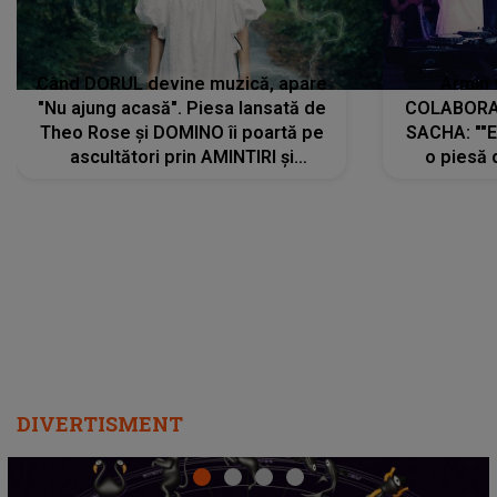
Când DORUL devine muzică, apare
Armin 
"Nu ajung acasă". Piesa lansată de
COLABORAR
Theo Rose și DOMINO îi poartă pe
SACHA: ""E
ascultători prin AMINTIRI și
o piesă 
REGĂSIRI, iar drumul emoțiilor
imediat pre
trece prin sufletul publicului:
cu mine șt
"Pentru toți cei care au plecat
păstrăm do
departe ca să le fie mai bine"
DIVERTISMENT