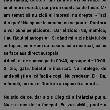
unul mai în vârstă, dar pe un copil așa de tânăr. M-
am temut să nu zică el impresii nu drepte. «Taci
din gură! Nu spune la nimeni, nu se poate. Doctorii
o vor pune pe picioare». Dar el zice: «Nu, mămică,
i-au făcut și autopsie». Și când mi-a zis băiatul de
autopsie, eu mi-am dat seama că a încurcat, că nu
se face așa direct autopsia.
Adică, el ne sunase pe la 09:40, aproape de 10:00.
Și zic, gata, băiatul a încurcat. Nu înțelege, de
unde să știe el că încă e copil. Nu credeam. El: «Da,
mămică, nu mai e. Doctorii au spus că a murit».
Nu știu de ce, dar a zis Oleg că a întârziat puțin.
Nu s-a dus de la început. Eu zic: «Măi, poate a