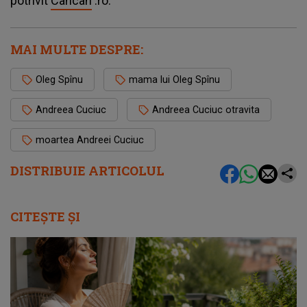
potrivit
Cancan
.ro.
MAI MULTE DESPRE:
Oleg Spînu
mama lui Oleg Spînu
Andreea Cuciuc
Andreea Cuciuc otravita
moartea Andreei Cuciuc
DISTRIBUIE ARTICOLUL
CITEȘTE ȘI