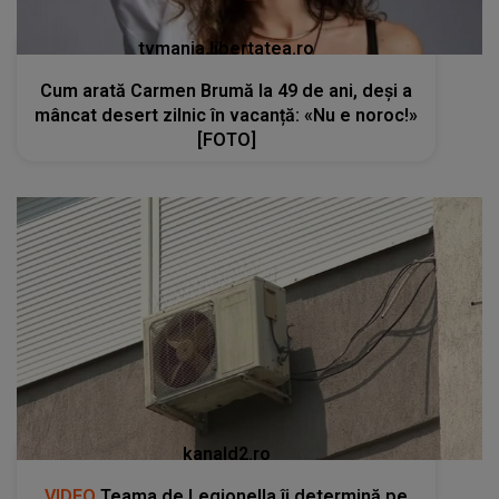
tvmania.libertatea.ro
Cum arată Carmen Brumă la 49 de ani, deși a
mâncat desert zilnic în vacanță: «Nu e noroc!»
[FOTO]
kanald2.ro
VIDEO
Teama de Legionella îi determină pe