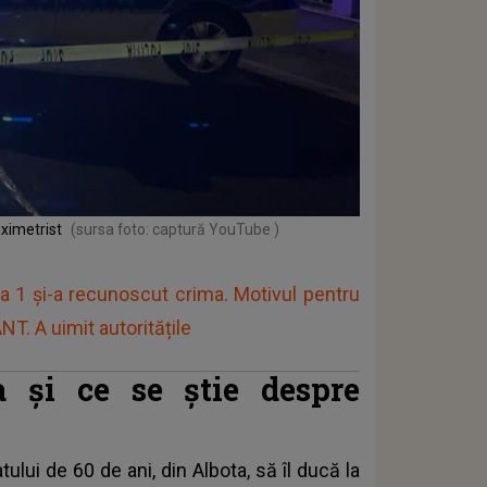
aximetrist
(sursa foto: captură YouTube )
la 1 și-a recunoscut crima. Motivul pentru
T. A uimit autoritățile
 și ce se știe despre
ului de 60 de ani, din Albota, să îl ducă la