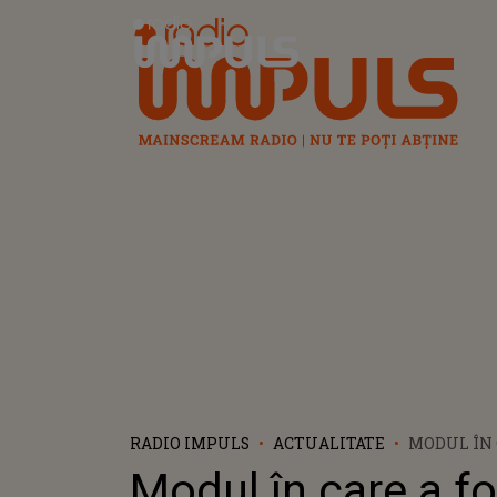
Radio Impuls
RADIO IMPULS
ACTUALITATE
MODUL ÎN 
GĂSIT TÂN
Modul în care a fo
ANI ÎI ȘO