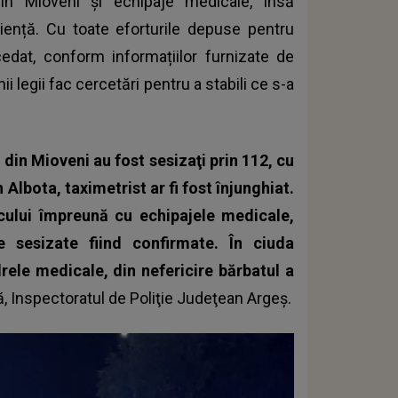
 din Mioveni și echipaje medicale, însă
tiență. Cu toate eforturile depuse pentru
cedat, conform informațiilor furnizate de
 legii fac cercetări pentru a stabili ce s-a
ii din Mioveni au fost sesizaţi prin 112, cu
n Albota, taximetrist ar fi fost înjunghiat.
locului împreună cu echipajele medicale,
le sesizate fiind confirmate. În ciuda
ele medicale, din nefericire bărbatul a
ră, Inspectoratul de Poliţie Judeţean Argeş.