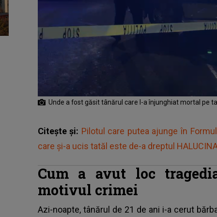
Unde a fost găsit tânărul care l-a înjunghiat mortal pe t
Citește și:
Pilotul care putea ajunge în Formu
care și-a ucis tatăl este de-a dreptul HALUCINAN
Cum a avut loc tragedia
motivul crimei
Azi-noapte, tânărul de 21 de ani i-a cerut bărbat