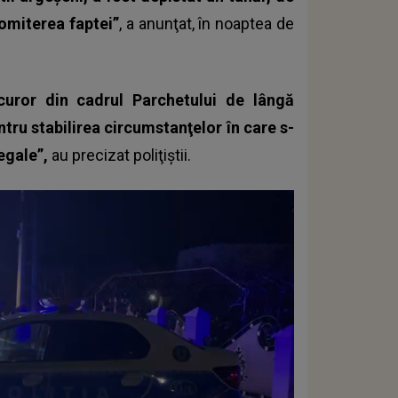
omiterea faptei”
, a anunţat, în noaptea de
curor din cadrul Parchetului de lângă
tru stabilirea circumstanţelor în care s-
legale”,
au precizat poliţiştii.