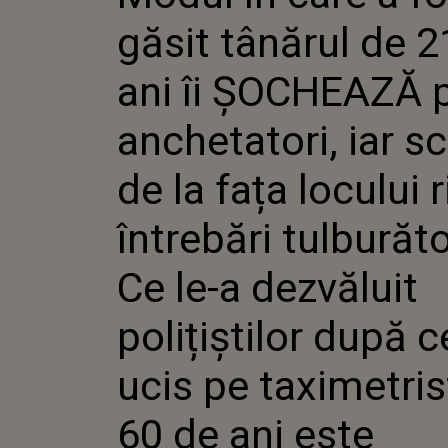
ANCHETATO
găsit tânărul de 2
DE LA FAȚ
RIDICĂ ÎN
TULBURĂTO
ani îi ȘOCHEAZĂ 
DEZVĂLUI
POLIȚIȘTI
anchetatori, iar s
A UCIS PE
TAXIMETRI
ANI ESTE 
de la fața locului 
GREU DE I
întrebări tulburăt
Ce le-a dezvăluit
polițiștilor după c
ucis pe taximetris
60 de ani este