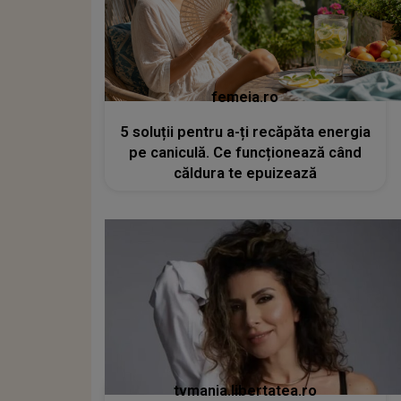
femeia.ro
5 soluții pentru a-ți recăpăta energia
pe caniculă. Ce funcționează când
căldura te epuizează
tvmania.libertatea.ro