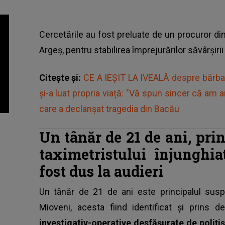
Cercetările au fost preluate de un procuror di
Argeş, pentru stabilirea împrejurărilor săvârşirii 
Citește și:
CE A IEȘIT LA IVEALĂ despre bărbatu
și-a luat propria viață: "Vă spun sincer că am am
care a declanșat tragedia din Bacău
Un tânăr de 21 de ani, pri
taximetristului înjunghi
fost dus la audieri
Un tânăr de 21 de ani este principalul suspe
Mioveni, acesta fiind identificat şi prins d
investigativ-operative desfăşurate de poliţiş