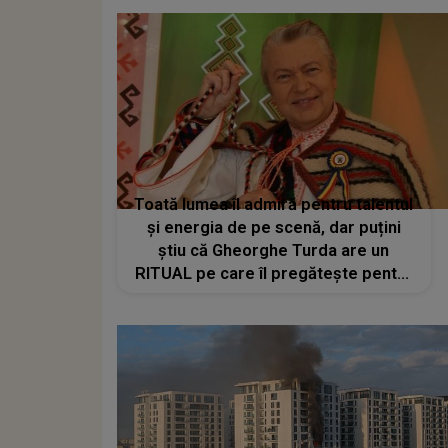
Toată lumea îl admiră pentru talentul
și energia de pe scenă, dar puțini
știu că Gheorghe Turda are un
RITUAL pe care îl pregătește pentru
fiecare apariție. Interpretul este
dedicat până la ultimul detaliu. CE
FACE înainte să urce pe scenă