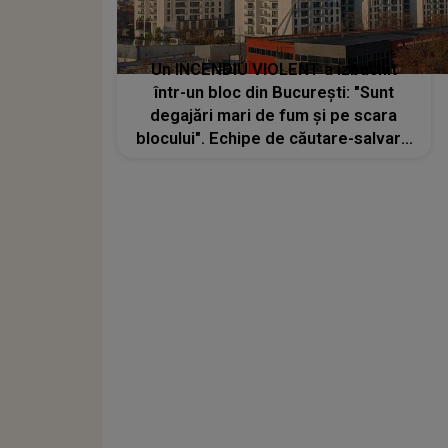
Un INCENDIU VIOLENT a izbucnit
într-un bloc din București: "Sunt
degajări mari de fum şi pe scara
blocului". Echipe de căutare-salvare
intervin pentru identificarea
persoanelor aflate în clădire