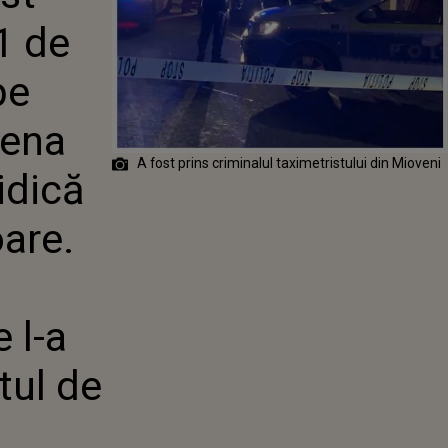
RI, IAR SCENA
1 de
A LOCULUI
TREBĂRI
ARE. CE LE-A
pe
T
LOR DUPĂ CE L-
cena
STUL DE 60 DE
A fost prins criminalul taximetristului din Mioveni
HALUCINANT ŞI
ridică
MAGINAT
oare.
e l-a
tul de