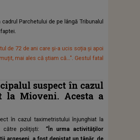
n cadrul Parchetului de pe lângă Tribunalul
faptei.
l de 72 de ani care și-a ucis soția și apoi
uțit, mai ales că știam că...". Gestul fatal
ncipalul suspect în cazul
at la Mioveni. Acesta a
ct în cazul taximetristului înjunghiat la
e către poliţişti:
”În urma activităţilor
tii argeşeni, a fost depistat un tânăr, de