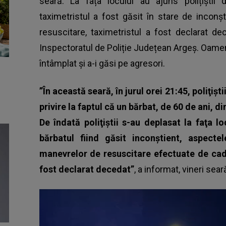
seară. La fața locului au ajuns polițiștii
taximetristul a fost găsit în stare de inconș
resuscitare, taximetristul a fost declarat de
Inspectoratul de Poliție Județean Argeș. Oamenii
întâmplat şi a-i găsi pe agresori.
”În această seară, în jurul orei 21:45, poliţişt
privire la faptul că un bărbat, de 60 de ani, di
De îndată poliţiştii s-au deplasat la faţa 
bărbatul fiind găsit inconştient, aspecte
manevrelor de resuscitare efectuate de cadr
fost declarat decedat”
, a informat, vineri sea