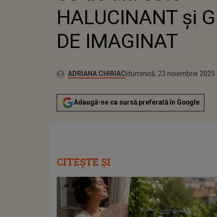
HALUCINANT şi 
DE IMAGINAT
Publicat:
Autor:
duminică, 23 noiembrie 2025
Actualizat:
ADRIANA CHIRIAC
duminică, 23 noiembrie 2025
Adaugă-ne ca sursă preferată în Google
CITEȘTE ȘI