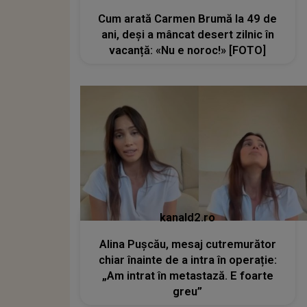
Cum arată Carmen Brumă la 49 de
ani, deși a mâncat desert zilnic în
vacanță: «Nu e noroc!» [FOTO]
kanald2.ro
Alina Pușcău, mesaj cutremurător
chiar înainte de a intra în operație:
„Am intrat în metastază. E foarte
greu”