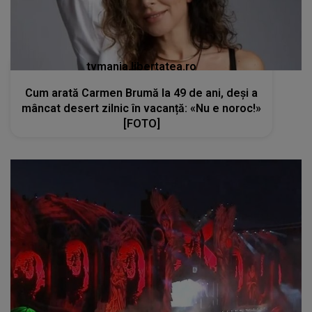
tvmania.libertatea.ro
Cum arată Carmen Brumă la 49 de ani, deși a
mâncat desert zilnic în vacanță: «Nu e noroc!»
[FOTO]