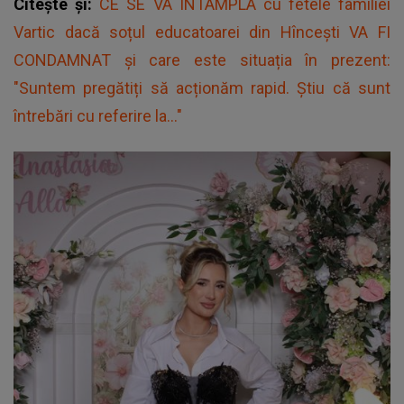
Citește și:
CE SE VA ÎNTÂMPLA cu fetele familiei
Vartic dacă soțul educatoarei din Hîncești VA FI
CONDAMNAT și care este situația în prezent:
"Suntem pregătiți să acționăm rapid. Știu că sunt
întrebări cu referire la..."