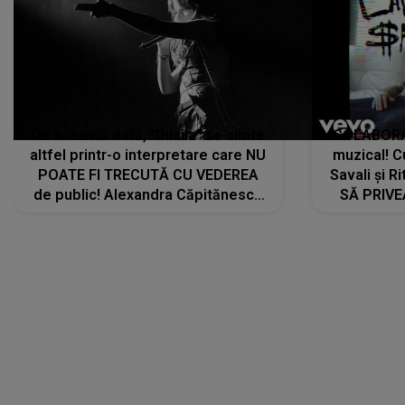
De această dată, "Dilaila" se simte
COLABORAR
altfel printr-o interpretare care NU
muzical! C
POATE FI TRECUTĂ CU VEDEREA
Savali și Ri
de public! Alexandra Căpitănescu
SĂ PRIV
a lansat VERSIUNEA LIVE a piesei