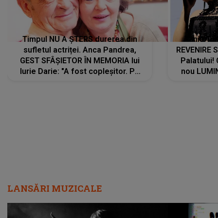
Timpul NU A ȘTERS durerea din
Tania Tu
sufletul actriței. Anca Pandrea,
REVENIRE 
GEST SFÂȘIETOR ÎN MEMORIA lui
Palatului!
Iurie Darie: "A fost copleșitor. Pe
nou LUMI
măsură ce trece timpul parcă..."
pentru a
cântece no
care abia 
LANSĂRI MUZICALE