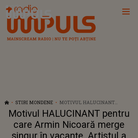
Radio Impuls
STIRI MONDENE
MOTIVUL HALUCINANT
PENTRU CARE ARMIN NICOARĂ
Motivul HALUCINANT pentru
MERGE SINGUR ÎN VACANȚE.
ARTISTUL A FĂCUT
care Armin Nicoară merge
DEZVĂLUIREA CARE A
singur în vacanțe. Artistul a
SURPRINS PE TOATĂ LUMEA: