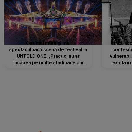
Cea mai mare și mai
Charli xc
spectaculoasă scenă de festival la
confesiu
UNTOLD ONE: „Practic, nu ar
vulnerabil
încăpea pe multe stadioane din
exista în
lume”. Evenimentul începe joi, 6
august 2026