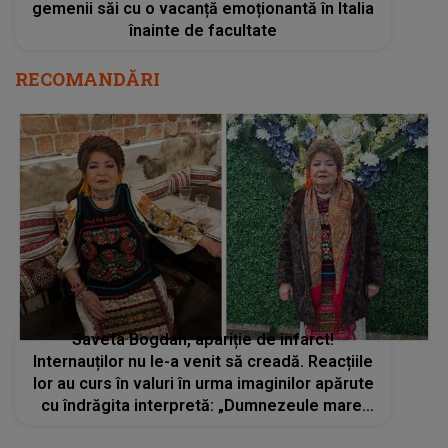
gemenii săi cu o vacanță emoționantă în Italia
înainte de facultate
RECOMANDĂRI
Saveta Bogdan, apariție de infarct!
Internauților nu le-a venit să creadă. Reacțiile
lor au curs în valuri în urma imaginilor apărute
cu îndrăgita interpretă: „Dumnezeule mare!
Am crezut că este AI. M-am și speriat”