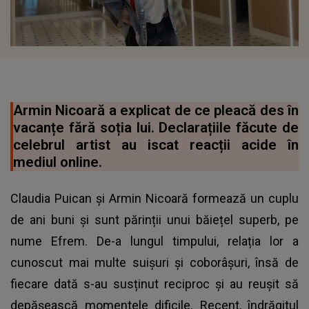
Armin Nicoară a explicat de ce pleacă des în
vacanțe fără soția lui. Declarațiile făcute de
celebrul artist au iscat reacții acide în
mediul online.
Claudia Puican și Armin Nicoară formează un cuplu
de ani buni și sunt părinții unui băiețel superb, pe
nume Efrem. De-a lungul timpului, relația lor a
cunoscut mai multe suișuri și coborâșuri, însă de
fiecare dată s-au susținut reciproc și au reușit să
depășească momentele dificile. Recent, îndrăgitul