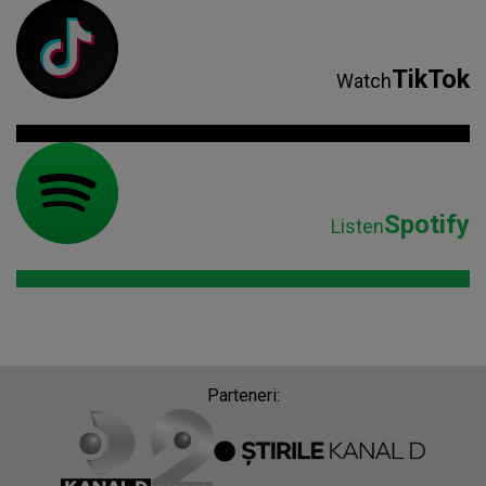
TikTok
Watch
Spotify
Listen
Parteneri: