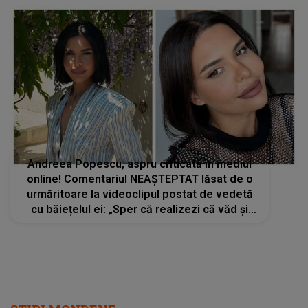
Andreea Popescu, aspru criticată în mediul
online! Comentariul NEAȘTEPTAT lăsat de o
urmăritoare la videoclipul postat de vedetă
cu băiețelul ei: „Sper că realizezi că văd și
părinții colegilor lui și...”