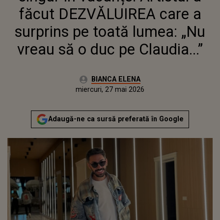
„NU VREAU SĂ O DUC PE
făcut DEZVĂLUIREA care a
CLAUDIA...”
surprins pe toată lumea: „Nu
vreau să o duc pe Claudia...”
Autor:
BIANCA ELENA
Publicat:
miercuri, 27 mai 2026
Adaugă-ne ca sursă preferată în Google