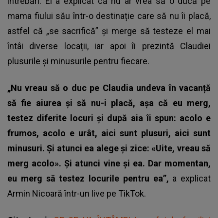
întrebări. El a explicat că nu ar vrea să o ducă pe
mama fiului său într-o destinație care să nu îi placă,
astfel că „se sacrifică” și merge să testeze el mai
întâi diverse locații, iar apoi îi prezintă Claudiei
plusurile și minusurile pentru fiecare.
„Nu vreau să o duc pe Claudia undeva în vacanță
să fie aiurea și să nu-i placă, așa că eu merg,
testez diferite locuri și după aia îi spun: acolo e
frumos, acolo e urât, aici sunt plusuri, aici sunt
minusuri. Și atunci ea alege și zice: «Uite, vreau să
merg acolo». Și atunci vine și ea. Dar momentan,
eu merg să testez locurile pentru ea”,
a explicat
Armin Nicoară într-un live pe TikTok.