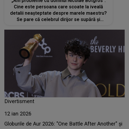
„Am probleme cu domnul Nicolae Botgros”.
Cine este persoana care scoate la iveală
detalii neașteptate despre marele maestru?
Se pare că celebrul dirijor se supără și
reacționează imediat dacă nu este inclus
anual în topurile unei cunoscute reviste
Divertisment
12 ian 2026
Globurile de Aur 2026: "One Battle After Another" şi