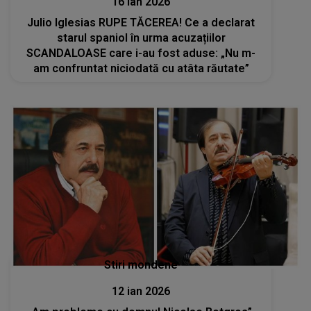
16 ian 2026
Julio Iglesias RUPE TĂCEREA! Ce a declarat
starul spaniol în urma acuzațiilor
SCANDALOASE care i-au fost aduse: „Nu m-
am confruntat niciodată cu atâta răutate”
Stiri mondene
12 ian 2026