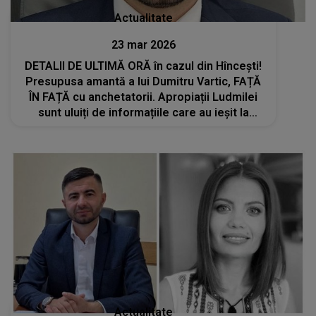
Actualitate
23 mar 2026
DETALII DE ULTIMĂ ORĂ în cazul din Hîncești!
Presupusa amantă a lui Dumitru Vartic, FAȚĂ
ÎN FAȚĂ cu anchetatorii. Apropiații Ludmilei
sunt uluiți de informațiile care au ieșit la
suprafață: "Vom ieși public..."
Actualitate