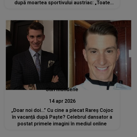
după moartea sportivului austriac: „Toate
limitele decenței au fost depășite”
Stiri mondene
14 apr 2026
„Doar noi doi...” Cu cine a plecat Rareș Cojoc
în vacanță după Paște? Celebrul dansator a
postat primele imagini în mediul online