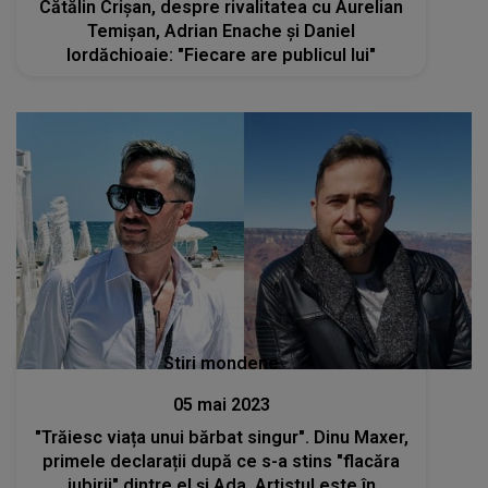
Cătălin Crișan, despre rivalitatea cu Aurelian
Temișan, Adrian Enache și Daniel
Iordăchioaie: "Fiecare are publicul lui"
Stiri mondene
05 mai 2023
"Trăiesc viața unui bărbat singur". Dinu Maxer,
primele declarații după ce s-a stins "flacăra
iubirii" dintre el și Ada. Artistul este în