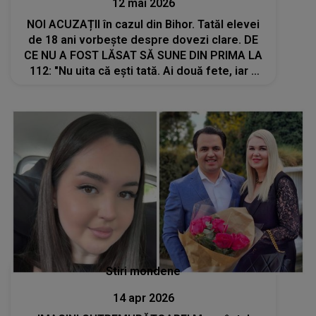
12 mai 2026
NOI ACUZAȚII în cazul din Bihor. Tatăl elevei
de 18 ani vorbește despre dovezi clare. DE
CE NU A FOST LĂSAT SĂ SUNE DIN PRIMA LA
112: "Nu uita că ești tată. Ai două fete, iar a
treila e pe drum. Ai fost primul care a ajuns la
locul crimei! De ce..."
Stiri mondene
14 apr 2026