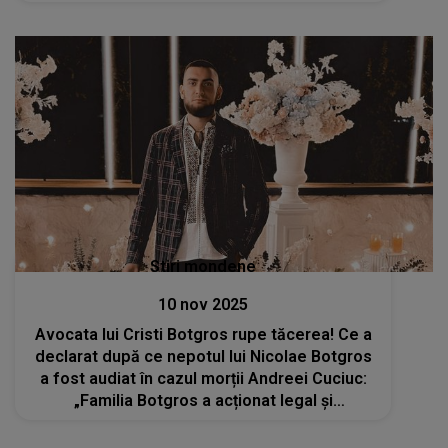
reluată: „Nu m-am gândit vreodată că în
acest scandal va fi implicat fiul meu”
Stiri mondene
10 nov 2025
Avocata lui Cristi Botgros rupe tăcerea! Ce a
declarat după ce nepotul lui Nicolae Botgros
a fost audiat în cazul morții Andreei Cuciuc:
„Familia Botgros a acționat legal și
proporțional în urma denigrărilor publice”