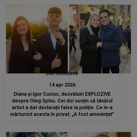
Stiri mondene
14 apr 2026
Diana și Igor Cuciuc, dezvăluiri EXPLOZIVE
despre Oleg Spînu. Cei doi susțin că tânărul
artist a dat declarații false la poliție. Ce le-a
mărturisit acesta în privat: „A fost amenințat”