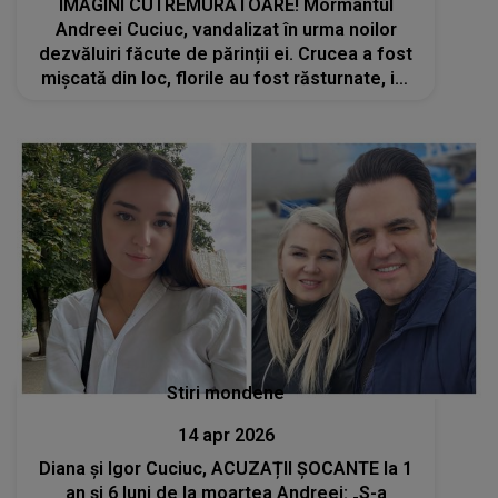
IMAGINI CUTREMURĂTOARE! Mormântul
Andreei Cuciuc, vandalizat în urma noilor
dezvăluiri făcute de părinții ei. Crucea a fost
mișcată din loc, florile au fost răsturnate, iar
unele obiecte au fost distruse sau furate.
Igor Cuciuc: „Lume, ce se întâmplă?”
Stiri mondene
14 apr 2026
Diana și Igor Cuciuc, ACUZAȚII ȘOCANTE la 1
an și 6 luni de la moartea Andreei: „S-a