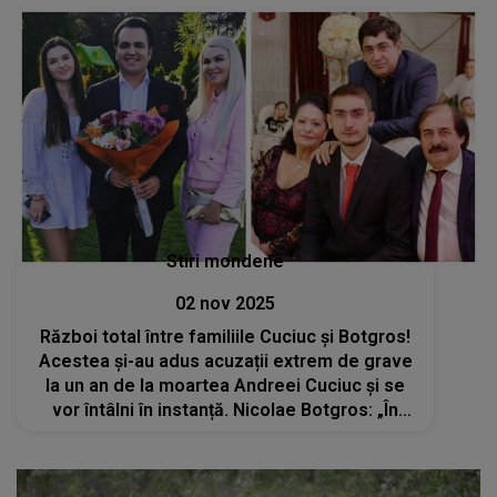
Stiri mondene
02 nov 2025
Război total între familiile Cuciuc și Botgros!
Acestea și-au adus acuzații extrem de grave
la un an de la moartea Andreei Cuciuc și se
vor întâlni în instanță. Nicolae Botgros: „În
apărarea onoarei și demnității noastre, vom
apela la toate căile legale”