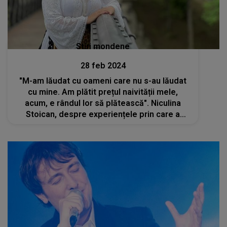
Stiri mondene
28 feb 2024
"M-am lăudat cu oameni care nu s-au lăudat
cu mine. Am plătit prețul naivității mele,
acum, e rândul lor să plătească". Niculina
Stoican, despre experiențele prin care a
trecut de-a lungul vieții. Artista a rupt tăcerea