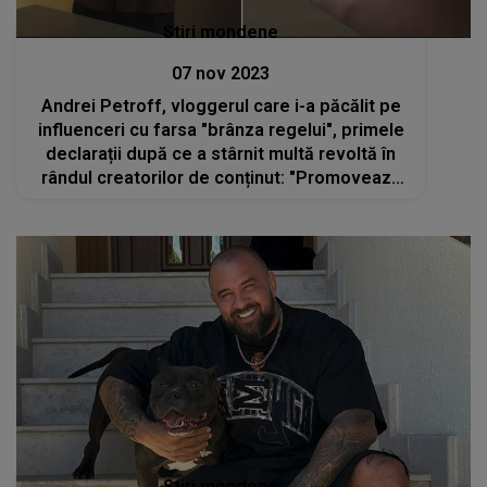
Stiri mondene
07 nov 2023
Andrei Petroff, vloggerul care i-a păcălit pe
influenceri cu farsa "brânza regelui", primele
declarații după ce a stârnit multă revoltă în
rândul creatorilor de conținut: "Promovează
tot ce le trece prin cale"
Stiri mondene