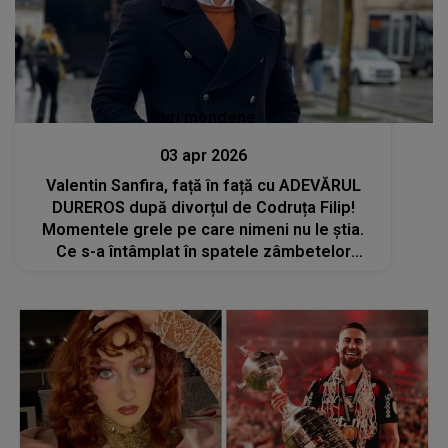
Stiri mondene
03 apr 2026
Valentin Sanfira, față în față cu ADEVĂRUL
DUREROS după divorțul de Codruța Filip!
Momentele grele pe care nimeni nu le știa.
Ce s-a întâmplat în spatele zâmbetelor
afișate:"Viața este o luptă, o provocare și
trebuie să..."