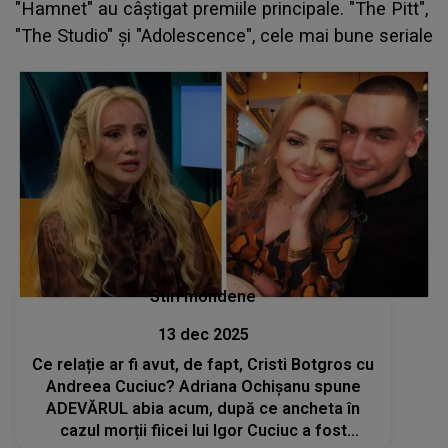
"Hamnet" au câştigat premiile principale. "The Pitt",
"The Studio" şi "Adolescence", cele mai bune seriale
Stiri mondene
13 dec 2025
Ce relație ar fi avut, de fapt, Cristi Botgros cu
Andreea Cuciuc? Adriana Ochișanu spune
ADEVĂRUL abia acum, după ce ancheta în
cazul morții fiicei lui Igor Cuciuc a fost