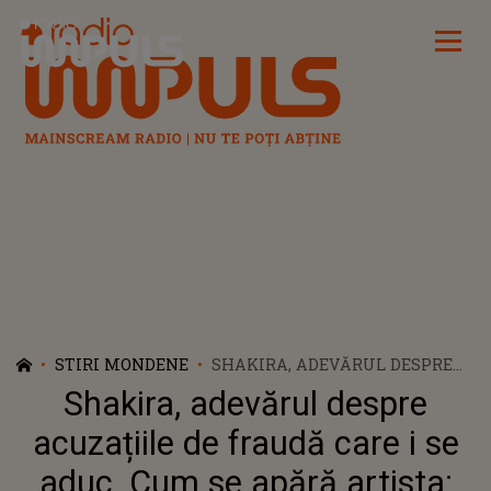
Radio Impuls
STIRI MONDENE
SHAKIRA, ADEVĂRUL DESPRE
ACUZAȚIILE DE FRAUDĂ CARE I
Shakira, adevărul despre
SE ADUC. CUM SE APĂRĂ
ARTISTA: „SUNT ÎNCREZĂTOARE
acuzațiile de fraudă care i se
CĂ AM SUFICIENTE DOVEZI”
aduc. Cum se apără artista: