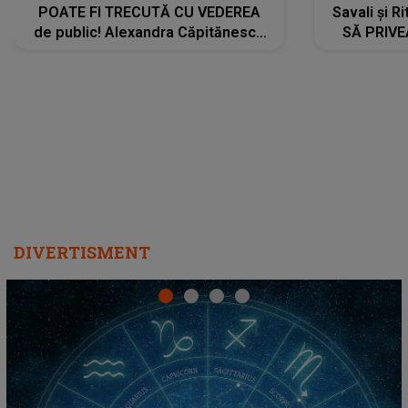
POATE FI TRECUTĂ CU VEDEREA
Savali și Ri
de public! Alexandra Căpitănescu
SĂ PRIV
a lansat VERSIUNEA LIVE a piesei
DIVERTISMENT