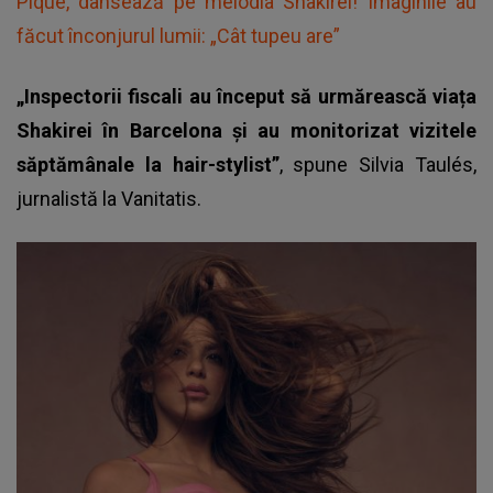
Pique, dansează pe melodia Shakirei! Imaginile au
făcut înconjurul lumii: „Cât tupeu are”
„Inspectorii fiscali au început să urmărească viața
Shakirei în Barcelona și au monitorizat vizitele
săptămânale la hair-stylist”
, spune Silvia Taulés,
jurnalistă la Vanitatis.