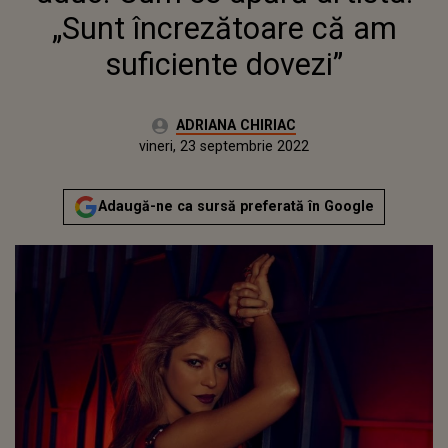
„Sunt încrezătoare că am
suficiente dovezi”
Autor:
ADRIANA CHIRIAC
Publicat:
vineri, 23 septembrie 2022
Actualizat:
vineri, 23 septembrie 2022
Adaugă-ne ca sursă preferată în Google