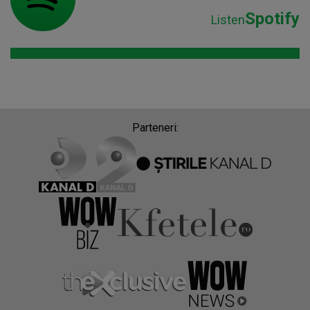
Spotify
Listen
Parteneri: