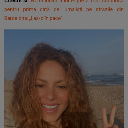
Citeste si:
Noua iubită a lui Pique a fost surprinsă
pentru prima dată de jurnaliști pe străzile din
Barcelona: „Las-o în pace”