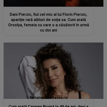
femeia.ro
Dani Piersic, fiul cel mic al lui Florin Piersic,
apariție rară alături de soția sa. Cum arată
Orsolya, femeia cu care s-a căsătorit în urmă
cu doi ani
tvmania.libertatea.ro
Cum arată Carmen Brumă la 49 de ani, deși a