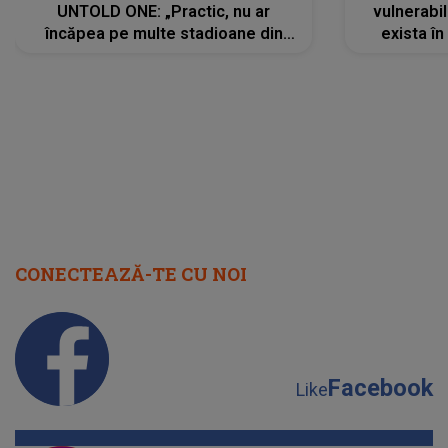
UNTOLD ONE: „Practic, nu ar
vulnerabil
încăpea pe multe stadioane din
exista în
lume”. Evenimentul începe joi, 6
august 2026
CONECTEAZĂ-TE CU NOI
Facebook
Like