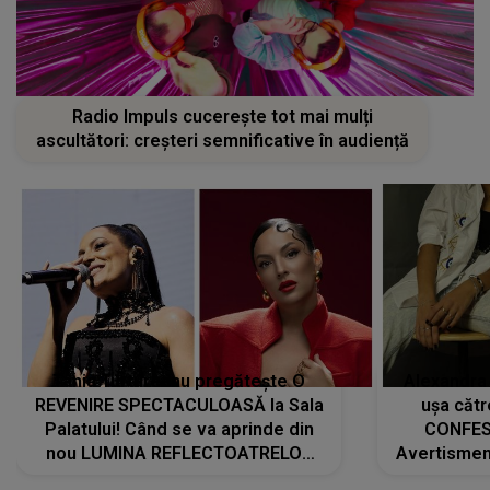
Radio Impuls cucerește tot mai mulți
ascultători: creșteri semnificative în audiență
Tania Turtureanu pregătește O
Alexandra
REVENIRE SPECTACULOASĂ la Sala
ușa cătr
Palatului! Când se va aprinde din
CONFES
nou LUMINA REFLECTOATRELOR
Avertismentu
pentru artistă: " Vor fi multe
rămas ÎNT