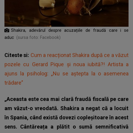
Shakira, adevărul despre acuzațiile de fraudă care i se
aduc
(sursa foto: Facebook)
Citeste si:
Cum a reacționat Shakira după ce a văzut
pozele cu Gerard Pique și noua iubită?! Artista a
ajuns la psiholog: „Nu se aștepta la o asemenea
trădare”
„Aceasta este cea mai clară fraudă fiscală pe care
am văzut-o vreodată. Shakira a negat că a locuit
în Spania, când există dovezi copleșitoare în acest
sens. Cântăreața a plătit o sumă semnificativă