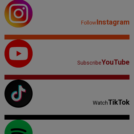
Instagram
Follow
YouTube
Subscribe
TikTok
Watch