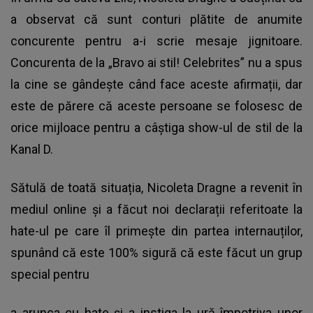
a observat că sunt conturi plătite de anumite
concurente pentru a-i scrie mesaje jignitoare.
Concurenta de la „Bravo ai stil! Celebrites” nu a spus
la cine se gândește când face aceste afirmații, dar
este de părere că aceste persoane se folosesc de
orice mijloace pentru a câștiga show-ul de stil de la
Kanal D.
Sătulă de toată situația,
Nicoleta Dragne
a revenit în
mediul online și a făcut noi declarații referitoate la
hate-ul pe care îl primește din partea internauților,
spunând că este 100% sigură că este făcut un grup
special pentru
a arunca cu hate și a instiga la ură împotriva unor