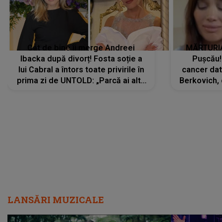
Cât de bine îi merge Andreei
MĂRTURIA
Ibacka după divorț! Fosta soție a
Pușcău!
lui Cabral a întors toate privirile în
cancer dato
prima zi de UNTOLD: „Parcă ai altă
Berkovich, 
strălucire, emani putere,
accident ru
încredere, siguranță...”
Dacă nu 
LANSĂRI MUZICALE