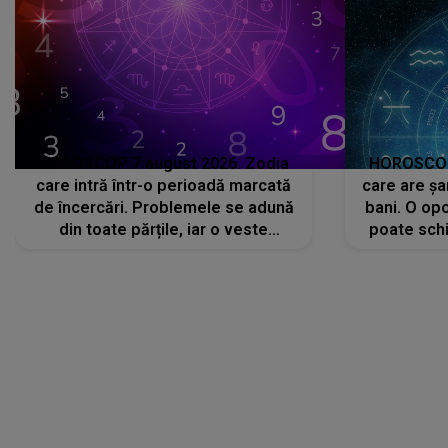
HOROSCOP 7 august 2026. Zodia
HOROSCOP 
care intră într-o perioadă marcată
care are șa
de încercări. Problemele se adună
bani. O opo
din toate părțile, iar o veste
poate schi
neașteptată îi dă planurile peste
la
cap