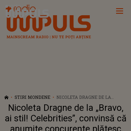
Radio Impuls
STIRI MONDENE
NICOLETA DRAGNE DE LA
„BRAVO, AI STIL! CELEBRITIES”,
Nicoleta Dragne de la „Bravo,
CONVINSĂ CĂ ANUMITE
CONCURENTE PLĂTESC OAMENI
ai stil! Celebrities”, convinsă că
SĂ-I SCRIE MESAJE
anumite concurente plătesc
JIGNITOARE: „ESTE JOSNIC SĂ