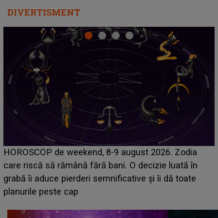
DIVERTISMENT
Emanuel a ținut ACEST DETALIU ASCUNS până
acum! În fața Alexandrei, concurentul din Casa Iubirii
face o MĂRTURISIRE NEAȘTEPTATĂ despre mama
sa: "I-am spus și ei în față, eu nu te iubesc pentru
că..."