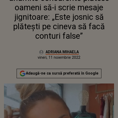
PLĂTEȘTI PE CINEVA SĂ FACĂ
oameni să-i scrie mesaje
CONTURI FALSE”
jignitoare: „Este josnic să
plătești pe cineva să facă
conturi false”
Autor:
ADRIANA MIHAELA
Publicat:
joi, 11 noiembrie 2021
Actualizat:
vineri, 11 noiembrie 2022
Adaugă-ne ca sursă preferată în Google