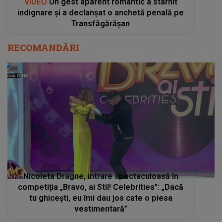
VIDEO
Un gest aparent romantic a stârnit
indignare și a declanșat o anchetă penală pe
Transfăgărășan
RECOMANDĂRI
Nicoleta Dragne, intrare spectaculoasă în
competiția „Bravo, ai Stil! Celebrities”: „Dacă
tu ghicești, eu îmi dau jos cate o piesa
vestimentară”