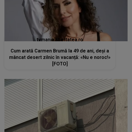
tvmania.libertatea.ro
Cum arată Carmen Brumă la 49 de ani, deși a
mâncat desert zilnic în vacanță: «Nu e noroc!»
[FOTO]