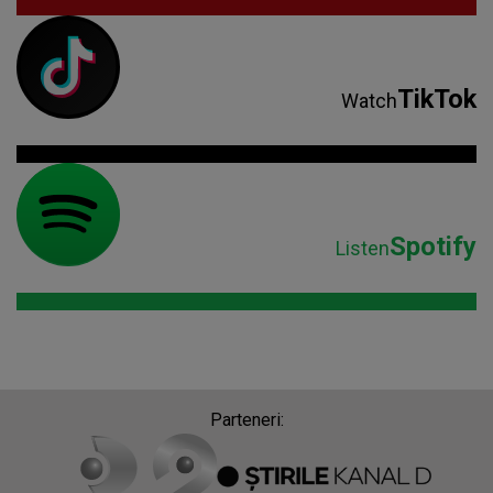
TikTok
Watch
Spotify
Listen
Parteneri: