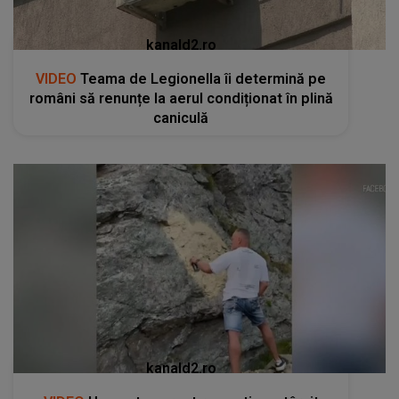
kanald2.ro
VIDEO
Teama de Legionella îi determină pe
români să renunțe la aerul condiționat în plină
caniculă
kanald2.ro