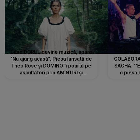
Când DORUL devine muzică, apare
Armin 
"Nu ajung acasă". Piesa lansată de
COLABORAR
Theo Rose și DOMINO îi poartă pe
SACHA: ""E
ascultători prin AMINTIRI și
o piesă 
REGĂSIRI, iar drumul emoțiilor
imediat pre
trece prin sufletul publicului:
cu mine șt
"Pentru toți cei care au plecat
păstrăm do
departe ca să le fie mai bine"