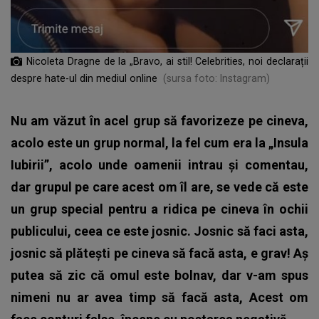
Nicoleta Dragne de la „Bravo, ai stil! Celebrities, noi declarații
despre hate-ul din mediul online
(sursa foto: Instagram)
Nu am văzut în acel grup să favorizeze pe cineva,
acolo este un grup normal, la fel cum era la „Insula
Iubirii”, acolo unde oamenii intrau și comentau,
dar grupul pe care acest om îl are, se vede că este
un grup special pentru a ridica pe cineva în ochii
publicului, ceea ce este josnic. Josnic să faci asta,
josnic să plătești pe cineva să facă asta, e grav! Aș
putea să zic că omul este bolnav, dar v-am spus
nimeni nu ar avea timp să facă asta, Acest om