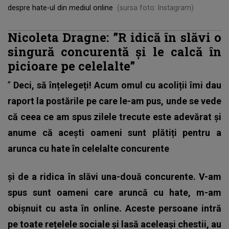
despre hate-ul din mediul online
(sursa foto: Instagram)
Nicoleta Dragne: ”R
idică în slăvi o
singură concurentă și le calcă în
picioare pe celelalte”
”
Deci, să înțelegeți! Acum omul cu acoliții îmi dau
raport la postările pe care le-am pus, unde se vede
că ceea ce am spus zilele trecute este adevărat și
anume că acești oameni sunt plătiți pentru a
arunca cu hate în celelalte concurente
și de a ridica în slăvi una-două concurente. V-am
spus sunt oameni care aruncă cu hate, m-am
obișnuit cu asta în online. Aceste persoane intră
pe toate rețelele sociale și lasă aceleași chestii, au