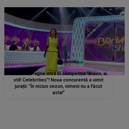
Nicoleta Dragne intră în competiția ”Bravo, ai
stil! Celebrities”! Noua concurentă a uimit
jurații: ”În niciun sezon, nimeni nu a făcut
asta!”