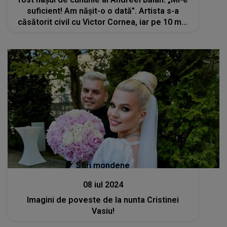
suficient! Am nășit-o o dată”. Artista s-a
căsătorit civil cu Victor Cornea, iar pe 10 mai
va îmbrăca rochia de mireasă
Stiri mondene
08 iul 2024
Imagini de poveste de la nunta Cristinei
Vasiu!