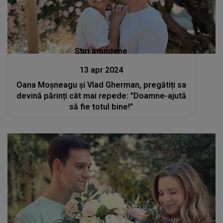
Stiri mondene
13 apr 2024
Oana Moșneagu și Vlad Gherman, pregătiți sa
devină părinți cât mai repede: "Doamne-ajută
să fie totul bine!"