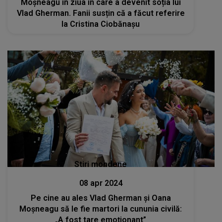
Moșneagu în ziua în care a devenit soția lui
Vlad Gherman. Fanii susțin că a făcut referire
la Cristina Ciobănașu
Stiri mondene
08 apr 2024
Pe cine au ales Vlad Gherman și Oana
Moșneagu să le fie martori la cununia civilă:
„A fost tare emoționant”