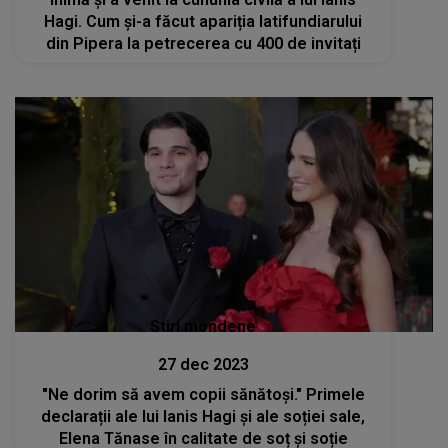
Hagi. Cum și-a făcut apariția latifundiarului
din Pipera la petrecerea cu 400 de invitați
Stiri mondene
27 dec 2023
"Ne dorim să avem copii sănătoși." Primele
declarații ale lui Ianis Hagi și ale soției sale,
Elena Tănase în calitate de soț și soție