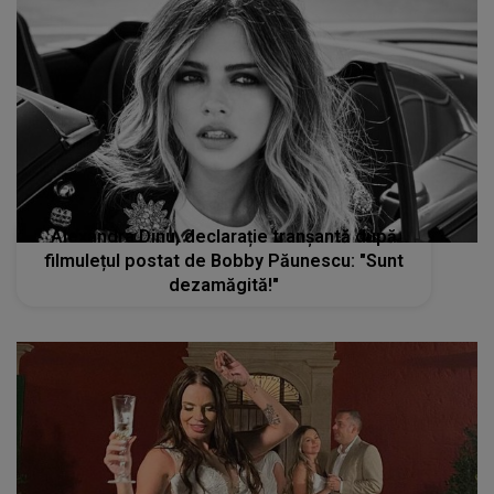
Alexandra Dinu, declarație tranșantă după
filmulețul postat de Bobby Păunescu: "Sunt
dezamăgită!"