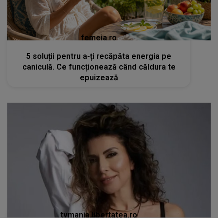
femeia.ro
5 soluții pentru a-ți recăpăta energia pe
caniculă. Ce funcționează când căldura te
epuizează
tvmania.libertatea.ro