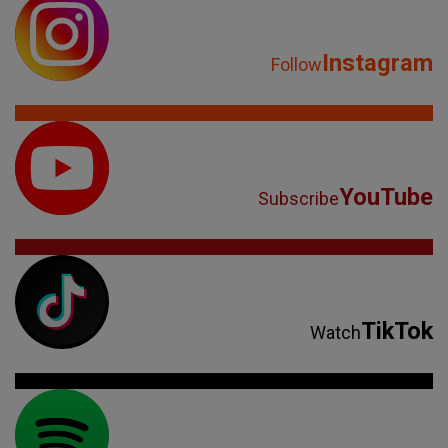
Instagram
Follow
YouTube
Subscribe
TikTok
Watch