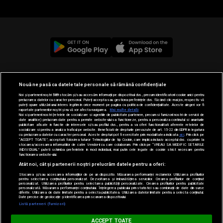
© 2019-2026 DOGAN MEDIA INTERNATIONAL SA, Toate
Nouă ne pasă ca datele tale personale să rămână confidențiale
drepturile rezervate.
Noi și partenerii noștri
589
stocăm și/sau accesăm informații pe dispozitivul dvs., precum identificatorii cookie unici pentru
prelucrarea datelor cu caracter personal. Puteți accepta sau gestiona preferințele dvs. făcând clic mai jos, respectiv vă
puteți opune utilizării unui interes legitim în orice moment pe pagina cu politica de confidențialitate. Aceste alegeri vor fi
raportate partenerilor noștri și nu vă vor afecta navigarea.
Mai multe detalii
Noi si partenerii nostri (retelele de socializare si agentiile de publicitate partenere, precum si furnizorii nostri de servicii de
date analitice) prelucram date pentru a permite website-ului sa functioneze, pentru a personaliza continutul si anunturile
publicitare afisate in functie de interesele si/sau profilul dvs., pentru a va oferi functionalitati aferente retelelor de
socializare si pentru a analiza traficul pe website. Beneficiati de drepturile prevazute de art. 15-22 din GDPR in legatura
cu prelucrarea datelor cu caracter personal. Aceste drepturi pot fi exercitate prin modalitatea indicata
aici
. Prin click pe
“ACCEPT TOATE”, acceptati folosirea tuturor Tehnologiilor de tip Cookie, care implica inclusiv acceptul dvs. cu privire la
stocarea/accesarea informatiilor de catre Vendor-ii cu care colaboram. Prin click pe “VREAU SA MODIFIC SETARILE
INDIVIDUAL” puteti schimba preferintele in mod individual, mai putin cele legate de cookie strict necesare pentru
functionarea website-ului.
Atât noi, cât și partenerii noștri prelucrăm datele pentru a oferi:
Stocarea și/sau accesarea informațiilor de pe un dispozitiv. Măsurarea performanței reclamelor. Utilizarea profilurilor
pentru selectarea conținutului personalizat. Dezvoltarea și îmbunătățirea serviciilor. Crearea profilurilor de conținut
personalizat. Utilizarea profilurilor pentru selectarea publicității personalizate. Crearea profilurilor pentru publicitate
personalizată. Măsurarea performanței conținutului. Înțelegerea publicului prin statistici sau combinații de date din surse
diferite. Utilizarea de date limitate pentru a selecta publicitatea. Utilizarea datelor limitate pentru a selecta conținutul.
Date precise de geolocație și identificarea prin scanarea dispozitivului.
Loading...
Listă parteneri (furnizori)
MUSIC NON STOP
ACCEPT TOATE