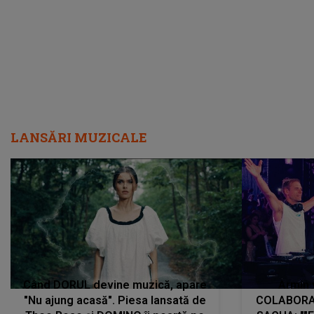
LANSĂRI MUZICALE
Când DORUL devine muzică, apare
Armin 
"Nu ajung acasă". Piesa lansată de
COLABORAR