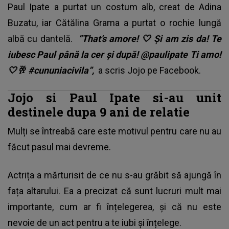
Paul Ipate a purtat un costum alb, creat de Adina
Buzatu, iar Cătălina Grama a purtat o rochie lungă
albă cu dantelă.
”That’s amore! 🤍 Și am zis da! Te
iubesc Paul până la cer și după! @paulipate Ti amo!
🤍🥂 #cununiacivila”,
a scris Jojo pe Facebook.
Jojo si Paul Ipate si-au unit
destinele dupa 9 ani de relatie
Mulți se întreabă care este motivul pentru care nu au
făcut pasul mai devreme.
Actrița a mărturisit de ce nu s-au grăbit să ajungă în
fața altarului. Ea a precizat că sunt lucruri mult mai
importante, cum ar fi înțelegerea, și că nu este
nevoie de un act pentru a te iubi și înțelege.