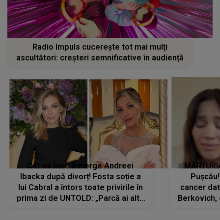
Radio Impuls cucerește tot mai mulți
ascultători: creșteri semnificative în audiență
Cât de bine îi merge Andreei
MĂRTURIA
Ibacka după divorț! Fosta soție a
Pușcău!
lui Cabral a întors toate privirile în
cancer dato
prima zi de UNTOLD: „Parcă ai altă
Berkovich, 
strălucire, emani putere,
accident ru
încredere, siguranță...”
Dacă nu 