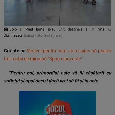
Jojo si Paul Ipate si-au unit destinele si in fata lui
Dumnezeu
(sursa foto: Instagram)
Citește și:
Motivul pentru care Jojo a ales să poarte
trei rochii de mireasă ”Spun o poveste”
”Pentru noi, primordial este să fii căsătorit cu
sufletul și apoi decizi dacă vrei să fii și în acte.