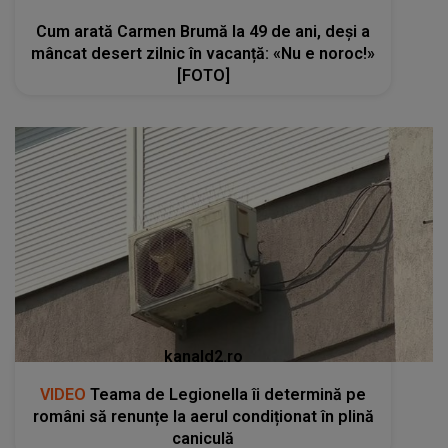
Cum arată Carmen Brumă la 49 de ani, deși a
mâncat desert zilnic în vacanță: «Nu e noroc!»
[FOTO]
kanald2.ro
VIDEO
Teama de Legionella îi determină pe
români să renunțe la aerul condiționat în plină
caniculă