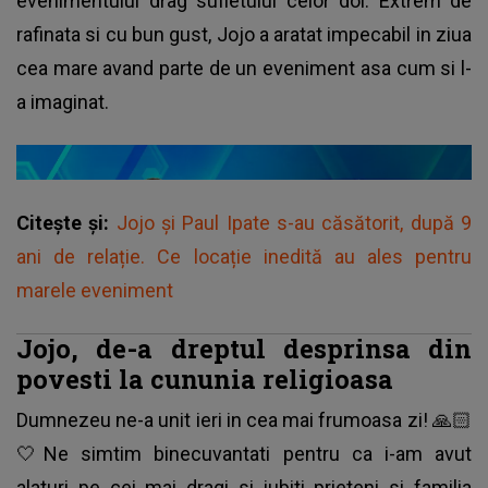
evenimentului drag sufletului celor doi. Extrem de
rafinata si cu bun gust, Jojo a aratat impecabil in ziua
cea mare avand parte de un eveniment asa cum si l-
a imaginat.
Citește și:
Jojo și Paul Ipate s-au căsătorit, după 9
ani de relație. Ce locație inedită au ales pentru
marele eveniment
Jojo, de-a dreptul desprinsa din
povesti la cununia religioasa
Dumnezeu ne-a unit ieri in cea mai frumoasa zi! 🙏🏻
🤍Ne simtim binecuvantati pentru ca i-am avut
alaturi pe cei mai dragi si iubiti prieteni si familia