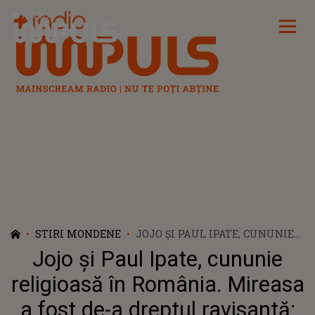
Radio Impuls
STIRI MONDENE
JOJO ȘI PAUL IPATE, CUNUNIE
RELIGIOASĂ ÎN ROMÂNIA.
Jojo și Paul Ipate, cununie
MIREASA A FOST DE-A
DREPTUL RAVISANTĂ:
religioasă în România. Mireasa
"DUMNEZEU NE-A UNIT ÎN CEA
a fost de-a dreptul ravisantă:
MAI FRUMOASA ZI!"