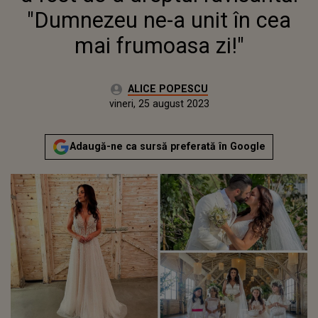
"Dumnezeu ne-a unit în cea
mai frumoasa zi!"
Autor:
ALICE POPESCU
Publicat:
vineri, 25 august 2023
Actualizat:
vineri, 25 august 2023
Adaugă-ne ca sursă preferată în Google