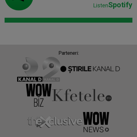
Spotify
Listen
Parteneri: