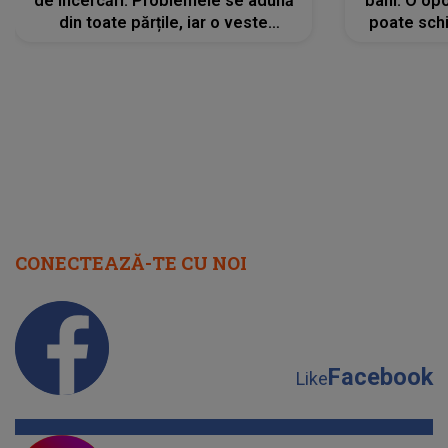
de încercări. Problemele se adună
bani. O opo
din toate părțile, iar o veste
poate schi
neașteptată îi dă planurile peste
la
cap
CONECTEAZĂ-TE CU NOI
Facebook
Like