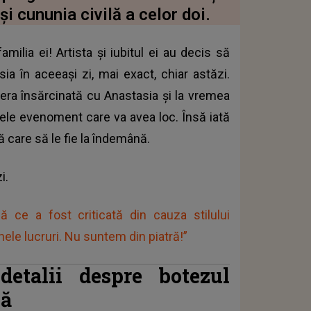
i cununia civilă a celor doi.
milia ei! Artista și iubitul ei au decis să
ia în aceeași zi, mai exact, chiar astăzi.
era însărcinată cu Anastasia și la vremea
rele evenoment care va avea loc. Însă iată
tă care să le fie la îndemână.
zi.
ă ce a fost criticată din cauza stilului
ele lucruri. Nu suntem din piatră!”
detalii despre botezul
lă