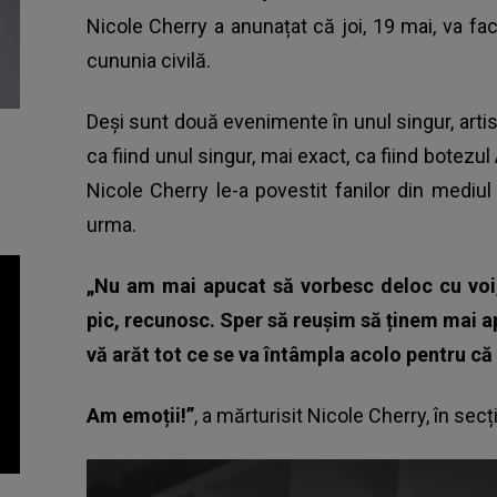
Nicole Cherry a anunațat că joi, 19 mai, va fa
cununia civilă.
Deși sunt două evenimente în unul singur, artis
ca fiind unul singur, mai exact, ca fiind botez
Nicole Cherry le-a povestit fanilor din medi
urma.
„Nu am mai apucat să vorbesc deloc cu voi,
pic, recunosc. Sper să reușim să ținem mai a
vă arăt tot ce se va întâmpla acolo pentru că 
Am emoții!”
, a mărturisit Nicole Cherry, în sec