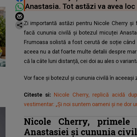
Anastasia. Tot astăzi va avea loc ș
Zi importantă astăzi pentru Nicole Cherry și fa
facă cununia civilă și botezul micuței Anastas
Frumoasa solistă a fost cerută de soție când 
aceea nu a dat foarte multe detalii despre ma
că la câte luni distanță, cei doi au ales o varian
Vor face și botezul și cununia civilă în aceeași 
Citeste si:
Nicole Cherry, replică acidă dup
vestimentar: „Și noi suntem oameni și ne dor un
Nicole Cherry, primele 
Anastasiei și cununia civi