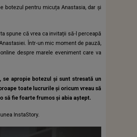
ce botezul pentru micuța Anastasia, dar și
ta spune că vrea ca invitații să-l perceapă
ul Anastasiei. Într-un mic moment de pauză,
ul online despre marele eveniment care va
 se apropie botezul și sunt stresată un
proape toate lucrurile și oricum vreau să
o să fie foarte frumos și abia aștept.
țiunea InstaStory.