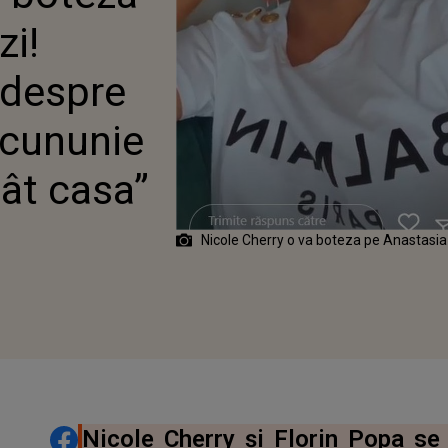
IRILE PENTRU
zi!
 ȘI BOTEZ: „EMOȚII CÂT
 despre
 cununie
cât casa”
Nicole Cherry o va boteza pe Anastasia
DISTRIBUIE ARTICOLUL
Nicole Cherry și Florin Popa se