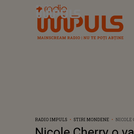
Radio Impuls
RADIO IMPULS
STIRI MONDENE
NICOLE 
ANASTAS
Nicole Cherry o v
DECLARA