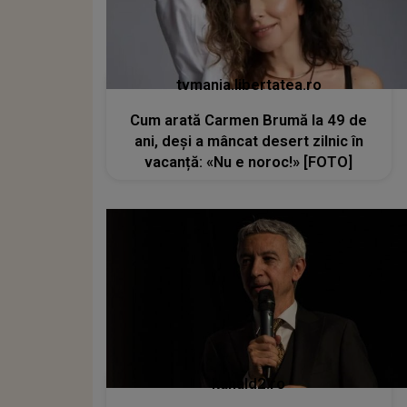
tvmania.libertatea.ro
Cum arată Carmen Brumă la 49 de
ani, deși a mâncat desert zilnic în
vacanță: «Nu e noroc!» [FOTO]
kanald2.ro