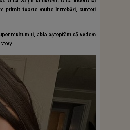
tă. O să vă țin la curent. O să încerc să
m primit foarte multe întrebări, sunteți
super mulțumiți, abia așteptăm să vedem
-story.