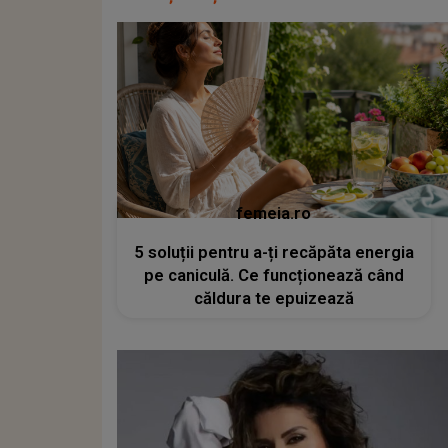
femeia.ro
5 soluții pentru a-ți recăpăta energia
pe caniculă. Ce funcționează când
căldura te epuizează