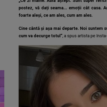
„Ce zi mâine. Abia aștept. Sunt super ferici
postez, vă dați seama... emoții cât casa. A
foarte aleși, ce am ales, cum am ales.
Cine cântă și așa mai departe. Noi suntem 
cum va decurge totul”
, a spus artista pe Insta