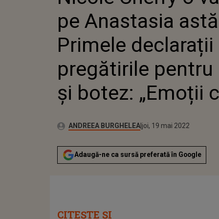
PREGĂT
pe Anastasia astă
CUNUNIE
CASA”
Primele declarații
pregătirile pentru
și botez: „Emoții 
Publicat:
Autor:
joi, 19 mai 2022
Actualizat:
ANDREEA BURGHELEA
joi, 19 mai 2022
Adaugă-ne ca sursă preferată în Google
CITEȘTE ȘI