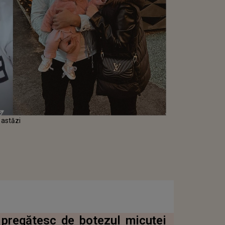
 astăzi
 pregătesc de botezul micuței