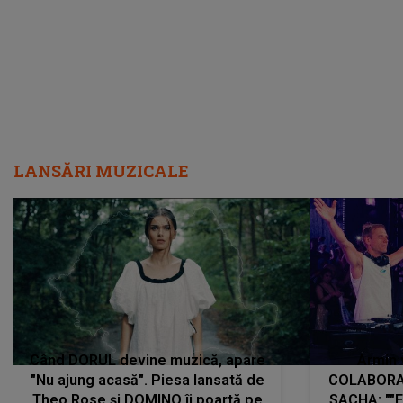
LANSĂRI MUZICALE
Când DORUL devine muzică, apare
Armin 
"Nu ajung acasă". Piesa lansată de
COLABORAR
Theo Rose și DOMINO îi poartă pe
SACHA: ""E