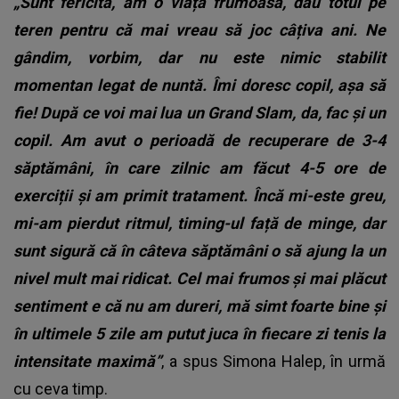
„Sunt fericită, am o viață frumoasă, dau totul pe
teren pentru că mai vreau să joc câțiva ani. Ne
gândim, vorbim, dar nu este nimic stabilit
momentan legat de nuntă. Îmi doresc copil, așa să
fie! După ce voi mai lua un Grand Slam, da, fac și un
copil. Am avut o perioadă de recuperare de 3-4
săptămâni, în care zilnic am făcut 4-5 ore de
exerciții și am primit tratament. Încă mi-este greu,
mi-am pierdut ritmul, timing-ul față de minge, dar
sunt sigură că în câteva săptămâni o să ajung la un
nivel mult mai ridicat. Cel mai frumos și mai plăcut
sentiment e că nu am dureri, mă simt foarte bine și
în ultimele 5 zile am putut juca în fiecare zi tenis la
intensitate maximă”
, a spus
Simona Halep
, în urmă
cu ceva timp.