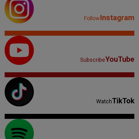
Instagram
Follow
YouTube
Subscribe
TikTok
Watch