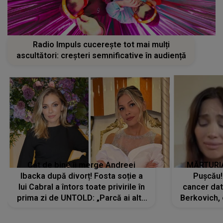
Radio Impuls cucerește tot mai mulți
ascultători: creșteri semnificative în audiență
Cât de bine îi merge Andreei
MĂRTURIA
Ibacka după divorț! Fosta soție a
Pușcău!
lui Cabral a întors toate privirile în
cancer dato
prima zi de UNTOLD: „Parcă ai altă
Berkovich, 
strălucire, emani putere,
accident ru
încredere, siguranță...”
Dacă nu 