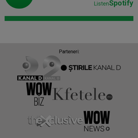
Spotify
Listen
Parteneri: