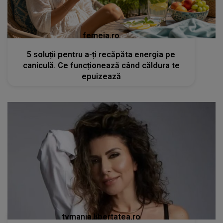
femeia.ro
5 soluții pentru a-ți recăpăta energia pe
caniculă. Ce funcționează când căldura te
epuizează
tvmania.libertatea.ro