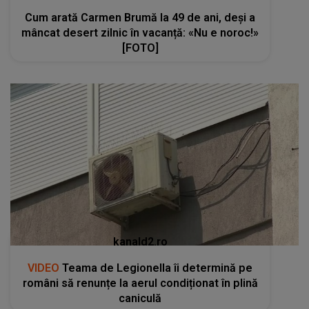
Cum arată Carmen Brumă la 49 de ani, deși a
mâncat desert zilnic în vacanță: «Nu e noroc!»
[FOTO]
kanald2.ro
VIDEO
Teama de Legionella îi determină pe
români să renunțe la aerul condiționat în plină
caniculă