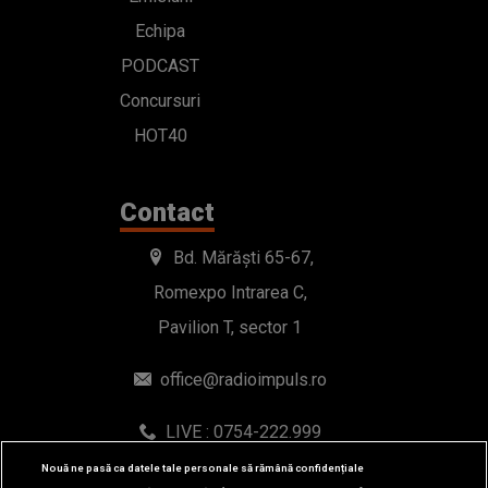
Echipa
PODCAST
Concursuri
HOT40
Contact
Bd. Mărăști 65-67,
Romexpo Intrarea C,
Pavilion T, sector 1
office@radioimpuls.ro
LIVE : 0754-222.999
WhatsApp: 0754-222.999
Nouă ne pasă ca datele tale personale să rămână confidențiale