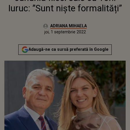
Iuruc: ”Sunt niște formalități”
Autor:
ADRIANA MIHAELA
Publicat:
miercuri, 1 septembrie 2021
Actualizat:
joi, 1 septembrie 2022
Adaugă-ne ca sursă preferată în Google