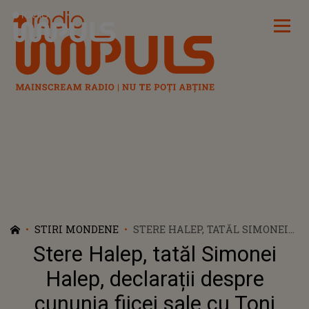
Radio Impuls
STIRI MONDENE
STERE HALEP, TATĂL SIMONEI
HALEP, DECLARAȚII DESPRE
Stere Halep, tatăl Simonei
CUNUNIA FIICEI SALE CU TONI
IURUC: ”SUNT NIȘTE
Halep, declarații despre
FORMALITĂȚI”
cununia fiicei sale cu Toni