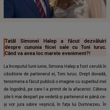
Tatăl Simonei Halep a făcut dezvăluiri
despre cununia fiicei sale cu Toni Iuruc.
Când va avea loc marele eveniment?!
La începutul lunii iunie, Simona Halep a fost cerută în
căsătorie de partenerul ei, Toni Iuruc. Drept dovadă,
tenismena a făcut publică o imagine cu superbul inel
de logodnă, pe care l-a primit de la afacerist. Câteva
zile îi mai despart pe vedetă și partenerul ei până ce-
și vor jura iubire veșnică, în fața lui Dumnezeu. În