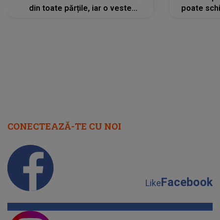
din toate părțile, iar o veste
poate schi
neașteptată îi dă planurile peste
la
cap
CONECTEAZĂ-TE CU NOI
Facebook
Like