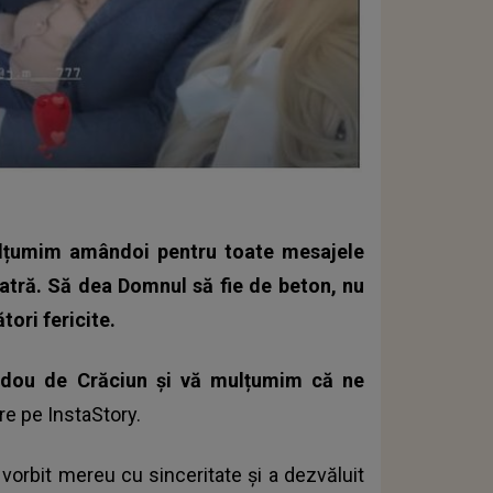
ulțumim amândoi pentru toate mesajele
iatră. Să dea Domnul să fie de beton, nu
tori fericite.
adou de Crăciun și vă mulțumim că ne
are pe InstaStory.
 vorbit mereu cu sinceritate și a dezvăluit