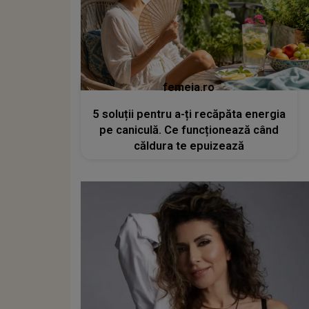
femeia.ro
5 soluții pentru a-ți recăpăta energia
pe caniculă. Ce funcționează când
căldura te epuizează