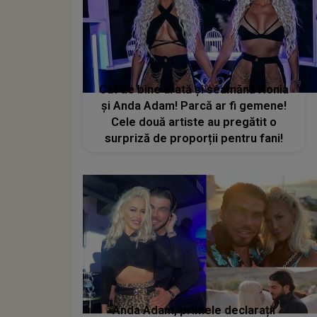
Cât de bine arată și seamănă Xonia
și Anda Adam! Parcă ar fi gemene!
Cele două artiste au pregătit o
surpriză de proporții pentru fani!
Anda Adam, primele declarații