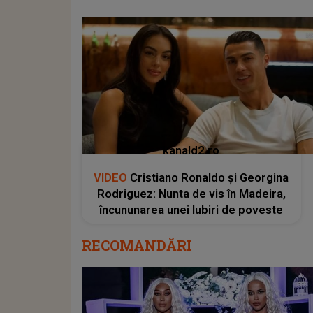
kanald2.ro
VIDEO
Cristiano Ronaldo și Georgina
Rodriguez: Nunta de vis în Madeira,
încununarea unei Iubiri de poveste
RECOMANDĂRI