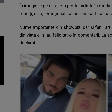
În imaginile pe care le-a postat artista în medi
fericiți, dar și emoționați că au ales să facă pa
Nume importante din showbiz, dar și fanii ar
din viața ei și au felicitat-o în comentarii. La s
declarații.