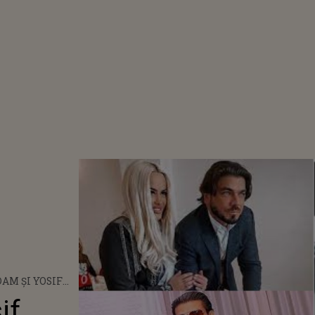
AM ŞI YOSIF
S-AU
if
IT! PRIMELE