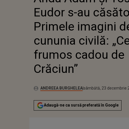
IMAGINI
Eudor s-au căsător
CUNUNIA
MAI FR
CRĂCIU
Primele imagini de
cununia civilă: „C
frumos cadou de
Crăciun”
Publicat:
Autor:
vineri, 23 decembrie 202
Actualizat:
ANDREEA BURGHELEA
sâmbătă, 23 decembrie 
Adaugă-ne ca sursă preferată în Google