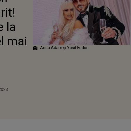
 DE LA
it!
 CIVILĂ: „CEL
UMOS CADOU DE
N”
 la
el mai
Anda Adam și Yosif Eudor
2
2023