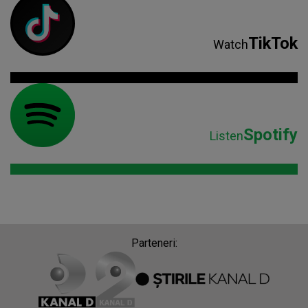
TikTok
Watch
Spotify
Listen
Parteneri: