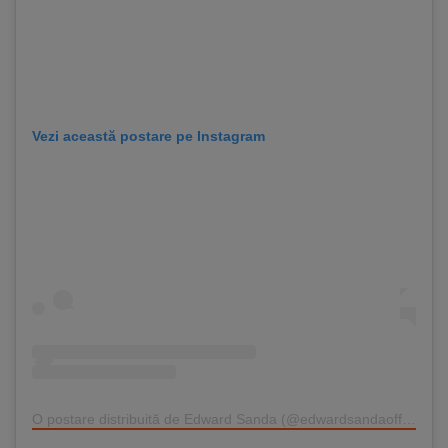
Vezi această postare pe Instagram
O postare distribuită de Edward Sanda (@edwardsandaofficial)