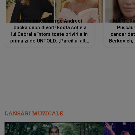
Cât de bine îi merge Andreei
MĂRTURIA
Ibacka după divorț! Fosta soție a
Pușcău!
lui Cabral a întors toate privirile în
cancer dato
prima zi de UNTOLD: „Parcă ai altă
Berkovich, 
strălucire, emani putere,
accident ru
încredere, siguranță...”
Dacă nu 
LANSĂRI MUZICALE