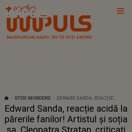
Radio Impuls
STIRI MONDENE
EDWARD SANDA, REACȚIE
ACIDĂ LA PĂRERILE FANILOR!
Edward Sanda, reacție acidă la
ARTISTUL ȘI SOȚIA SA,
CLEOPATRA STRATAN,
părerile fanilor! Artistul și soția
CRITICAȚI CĂ NU AU
sa, Cleopatra Stratan, criticați
RESPECTAT TRADIȚIILE LA