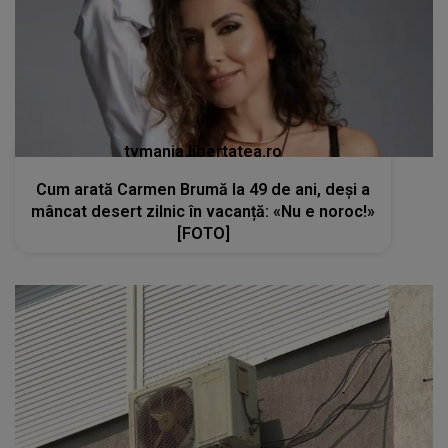
tvmania.libertatea.ro
Cum arată Carmen Brumă la 49 de ani, deși a
mâncat desert zilnic în vacanță: «Nu e noroc!»
[FOTO]