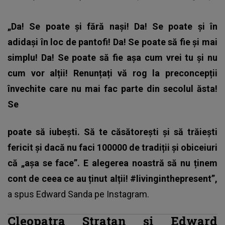
„Da! Se poate și fără nași! Da! Se poate și în
adidași în loc de pantofi! Da! Se poate să fie și mai
simplu! Da! Se poate să fie așa cum vrei tu și nu
cum vor alții! Renunțați vă rog la preconcepții
învechite care nu mai fac parte din secolul ăsta!
Se
poate să iubești. Să te căsătorești și să trăiești
fericit și dacă nu faci 100000 de tradiții și obiceiuri
că „așa se face”. E alegerea noastră să nu ținem
cont de ceea ce au ținut alții! #livinginthepresent”,
a spus
Edward Sanda
pe Instagram.
Cleopatra Stratan și Edward