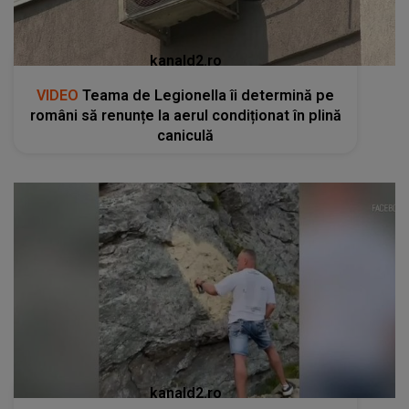
kanald2.ro
VIDEO
Teama de Legionella îi determină pe
români să renunțe la aerul condiționat în plină
caniculă
kanald2.ro