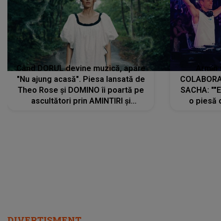
Când DORUL devine muzică, apare
Armin 
"Nu ajung acasă". Piesa lansată de
COLABORAR
Theo Rose și DOMINO îi poartă pe
SACHA: ""E
ascultători prin AMINTIRI și
o piesă 
REGĂSIRI, iar drumul emoțiilor
imediat pre
trece prin sufletul publicului:
cu mine șt
"Pentru toți cei care au plecat
păstrăm do
departe ca să le fie mai bine"
DIVERTISMENT