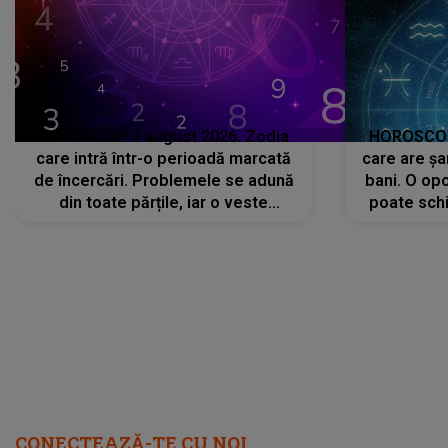
HOROSCOP 7 august 2026. Zodia
HOROSCOP 
care intră într-o perioadă marcată
care are șa
de încercări. Problemele se adună
bani. O opo
din toate părțile, iar o veste
poate schi
neașteptată îi dă planurile peste
la
cap
CONECTEAZĂ-TE CU NOI