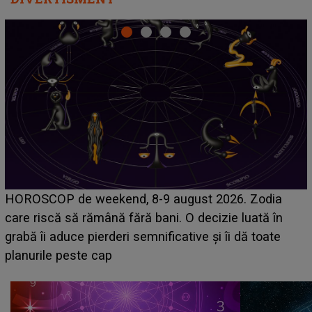
Emanuel a ținut ACEST DETALIU ASCUNS până
acum! În fața Alexandrei, concurentul din Casa Iubirii
face o MĂRTURISIRE NEAȘTEPTATĂ despre mama
sa: "I-am spus și ei în față, eu nu te iubesc pentru
că..."