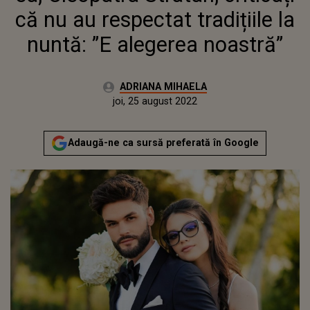
NUNTĂ: ”E ALEGEREA
că nu au respectat tradițiile la
NOASTRĂ”
nuntă: ”E alegerea noastră”
Autor:
ADRIANA MIHAELA
Publicat:
miercuri, 25 august 2021
Actualizat:
joi, 25 august 2022
Adaugă-ne ca sursă preferată în Google