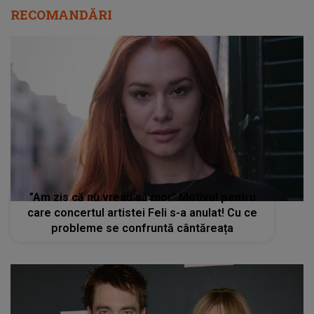
RECOMANDĂRI
”Am zis că nu vreau să mor” Motivul pentru
care concertul artistei Feli s-a anulat! Cu ce
probleme se confruntă cântăreața