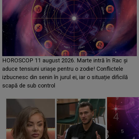
HOROSCOP de weekend, 8-9 augus
 intră în Rac și
care riscă să rămână fără bani. O d
die! Conflictele
grabă îi aduce pierderi semnificativ
 o situație dificilă
planurile peste cap