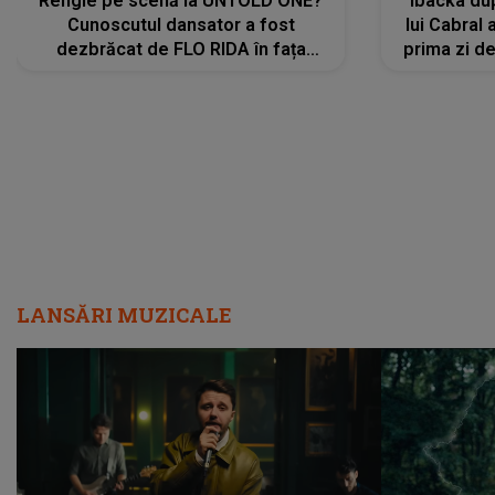
Rengle pe scenă la UNTOLD ONE?
Ibacka dup
Cunoscutul dansator a fost
lui Cabral a
dezbrăcat de FLO RIDA în fața
prima zi d
tuturor: „Mi-a dat hainele lui. Ce s-a
strălu
întâmplat mai exact...”
încre
LANSĂRI MUZICALE