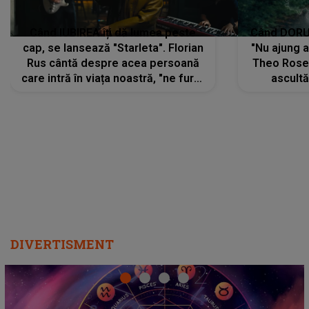
Când IUBIREA îți dă lumea peste
Când DORUL
cap, se lansează "Starleta". Florian
"Nu ajung 
Rus cântă despre acea persoană
Theo Rose 
care intră în viața noastră, "ne fură"
ascultă
toate PRIVIRILE, toate GÂNDURILE,
REGĂSIRI
tot UNIVERSUL și fără să ne dăm
trece pr
seama, ajunge să fie motivul
"Pentru t
pentru care zâmbim
departe 
DIVERTISMENT