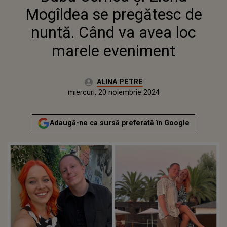
EVENIMENT
Mogîldea se pregătesc de
nuntă. Când va avea loc
marele eveniment
Autor:
ALINA PETRE
Publicat:
luni, 20 noiembrie 2023
Actualizat:
miercuri, 20 noiembrie 2024
Adaugă-ne ca sursă preferată în Google