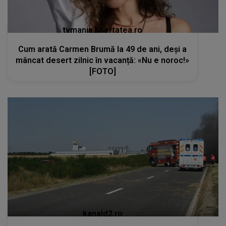
tvmania.libertatea.ro
Cum arată Carmen Brumă la 49 de ani, deși a
mâncat desert zilnic în vacanță: «Nu e noroc!»
[FOTO]
kanald2.ro