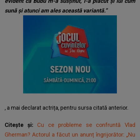
evident că Bubu m-a susținut, i-a plăcut și lui cum
sună și atunci am ales această variantă.”
, a mai declarat actrița, pentru sursa citată anterior.
Citește și:
Cu ce probleme se confruntă Vlad
Gherman? Actorul a făcut un anunț îngrijorător: „Nu