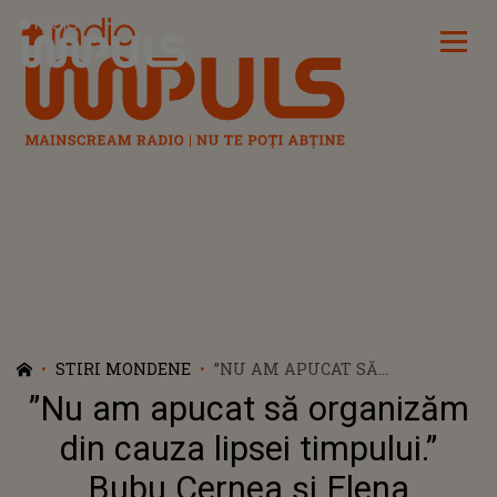
Radio Impuls
STIRI MONDENE
”NU AM APUCAT SĂ
ORGANIZĂM DIN CAUZA LIPSEI
”Nu am apucat să organizăm
TIMPULUI.” BUBU CERNEA ȘI
ELENA MOGÎLDEA SE
din cauza lipsei timpului.”
PREGĂTESC DE NUNTĂ. CÂND
Bubu Cernea și Elena
VA AVEA LOC MARELE