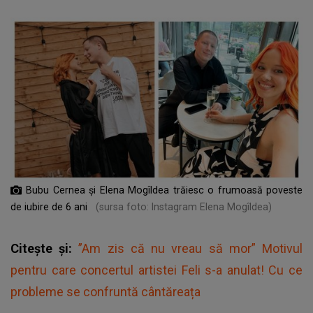
Bubu Cernea și Elena Mogîldea trăiesc o frumoasă poveste
de iubire de 6 ani
(sursa foto: Instagram Elena Mogîldea)
Citește și:
”Am zis că nu vreau să mor” Motivul
pentru care concertul artistei Feli s-a anulat! Cu ce
probleme se confruntă cântăreața