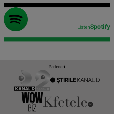
Spotify
Listen
Parteneri: