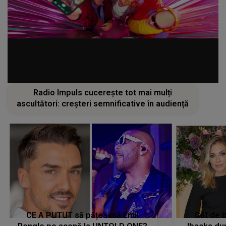
Radio Impuls cucerește tot mai mulți
ascultători: creșteri semnificative în audiență
CE A PUTUT să pățească Emil
Cât de b