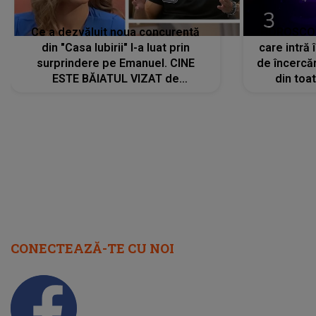
Ce a dezvăluit noua concurentă
HOROSCOP 
din "Casa Iubirii" l-a luat prin
care intră
surprindere pe Emanuel. CINE
de încercă
ESTE BĂIATUL VIZAT de
din toat
Alexandra?! Aflându-se în fața
neașteptat
faptului împlinit, A RECUNOSCUT
IMEDIAT: "Am avut..."
CONECTEAZĂ-TE CU NOI