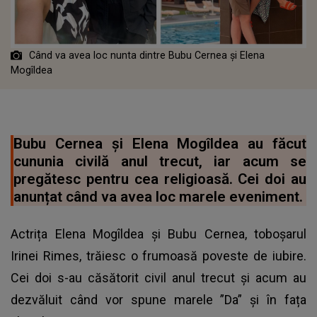
Când va avea loc nunta dintre Bubu Cernea și Elena
Mogîldea
Bubu Cernea și Elena Mogîldea au făcut
cununia civilă anul trecut, iar acum se
pregătesc pentru cea religioasă. Cei doi au
anunțat când va avea loc marele eveniment.
Actrița Elena Mogîldea și Bubu Cernea, toboșarul
Irinei Rimes, trăiesc o frumoasă poveste de iubire.
Cei doi s-au căsătorit civil anul trecut și acum au
dezvăluit când vor spune marele ”Da” și în fața