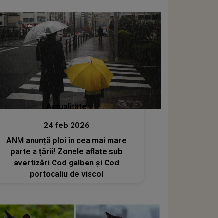
nou și i-a vindecat inima: "E sportivă
de performanță chiar și acum mai..."
Actualitate
24 feb 2026
ANM anunță ploi în cea mai mare
parte a țării! Zonele aflate sub
avertizări Cod galben și Cod
portocaliu de viscol