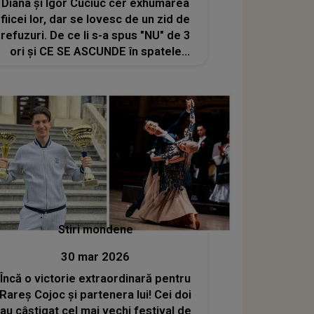
Diana și Igor Cuciuc cer exhumarea
fiicei lor, dar se lovesc de un zid de
refuzuri. De ce li s-a spus "NU" de 3
ori și CE SE ASCUNDE în spatele
acestui caz? MOTIVUL E IREAL:
"Suntem atacați și..."
Stiri mondene
30 mar 2026
Încă o victorie extraordinară pentru
Rareș Cojoc și partenera lui! Cei doi
au câștigat cel mai vechi festival de