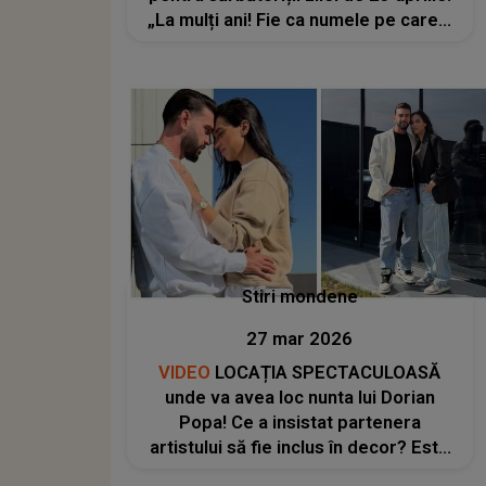
„La mulți ani! Fie ca numele pe care îl
porți să-ți aducă noroc și fericire”
Stiri mondene
27 mar 2026
VIDEO
LOCAȚIA SPECTACULOASĂ
unde va avea loc nunta lui Dorian
Popa! Ce a insistat partenera
artistului să fie inclus în decor? Este
un DETALIU RAR întâlnit:"E exact cum