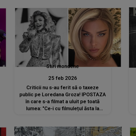
Beșiktaș pentru că..."
Stiri mondene
25 feb 2026
Criticii nu s-au ferit să o taxeze
public pe Loredana Groza! IPOSTAZA
în care s-a filmat a uluit pe toată
lumea: "Ce-i cu filmulețul ăsta la
vârsta ta? Zici că ești..."