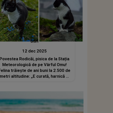
Stiri
12 dec 2025
Povestea Rodicăi, pisica de la Stația
Meteorologică de pe Vârful Omu!
Felina trăiește de ani buni la 2.500 de
metri altitudine: „E curată, harnică şi
e un mare vânător”