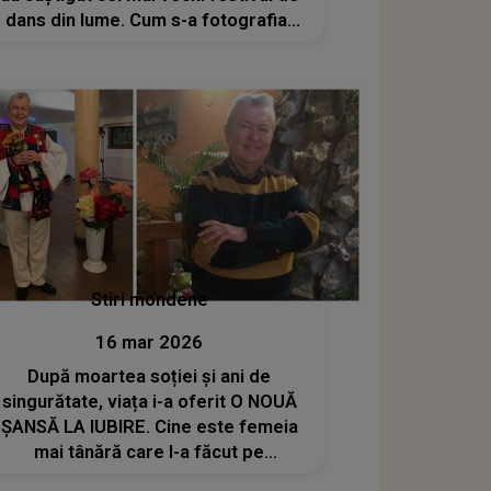
dans din lume. Cum s-a fotografiat
Andreea Matei alături de fostul socru
al Andreei Popescu? „Cel mai mare
susținător”
Stiri mondene
16 mar 2026
După moartea soției și ani de
singurătate, viața i-a oferit O NOUĂ
ȘANSĂ LA IUBIRE. Cine este femeia
mai tânără care l-a făcut pe
Gheorghe Turda să zâmbească din