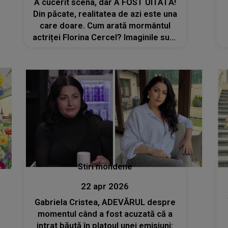
A cucerit scena, dar A FOST UITATĂ!
Din păcate, realitatea de azi este una
care doare. Cum arată mormântul
actriței Florina Cercel? Imaginile sunt
greu de privit, iar acest DETALIU I-A
ȘOCAT PE TOȚI: "Ferească
Dumnezeu! La cum arată..."
Stiri mondene
22 apr 2026
Gabriela Cristea, ADEVĂRUL despre
momentul când a fost acuzată că a
intrat băută în platoul unei emisiuni: