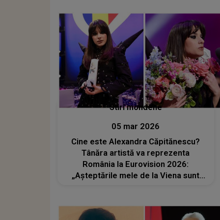
am visat. Avem o mână de invitați,
suntem doar 90, pentru că vrem să..."
Stiri mondene
05 mar 2026
Cine este Alexandra Căpitănescu?
Tânăra artistă va reprezenta
România la Eurovision 2026:
„Așteptările mele de la Viena sunt
destul de mari. Vrem să ne ducem
cât mai departe, să ne facem auziți”.
Ea a studiat fizica și a câștigat un