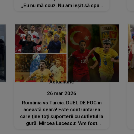
„Eu nu mă scuz. Nu am ieșit să spun
nimic pentru că...”
Actualitate
26 mar 2026
România vs Turcia: DUEL DE FOC în
această seară! Este confruntarea
care ţine toţi suporterii cu sufletul la
gură. Mircea Lucescu: "Am fost
mulțumit când am auzit că se joacă la