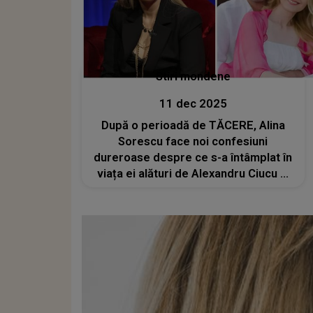
Stiri mondene
11 dec 2025
După o perioadă de TĂCERE, Alina
Sorescu face noi confesiuni
dureroase despre ce s-a întâmplat în
viața ei alături de Alexandru Ciucu și
a scos la iveală DETALII
TULBURĂTOARE: " Dacă nu făceam
așa, mă acuza că..."CE A FĂCUT
pentru a o controla