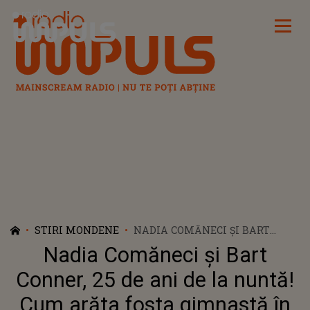
Radio Impuls
STIRI MONDENE
NADIA COMĂNECI ȘI BART
CONNER, 25 DE ANI DE LA
Nadia Comăneci și Bart
NUNTĂ! CUM ARĂTA FOSTA
GIMNASTĂ ÎN ROCHIE DE
Conner, 25 de ani de la nuntă!
MIREASĂ
Cum arăta fosta gimnastă în