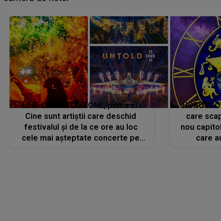
avut..."
LINE-UP UNTOLD ONE, prima zi.
HOROSCOP 
Cine sunt artiștii care deschid
care scap
festivalul și de la ce ore au loc
nou capitol
cele mai așteptate concerte pe
care a
scena principală?
perioadă 