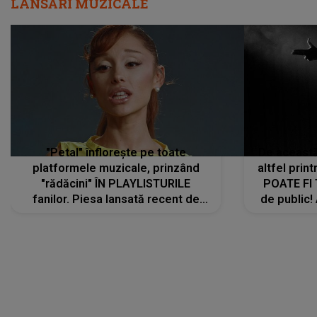
LANSĂRI MUZICALE
"Petal" înflorește pe toate
De această 
platformele muzicale, prinzând
altfel prin
"rădăcini" ÎN PLAYLISTURILE
POATE FI
fanilor. Piesa lansată recent de
de public!
Ariana Grande îi face pe
a lansat V
ascultători SĂ O ASCULTE PE
REPEAT