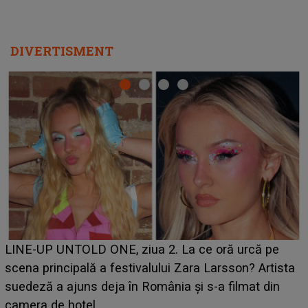
DIVERTISMENT
Ce a dezvăluit noua concurentă din "Casa Iubirii" l-a
luat prin surprindere pe Emanuel. CINE ESTE
BĂIATUL VIZAT de Alexandra?! Aflându-se în fața
faptului împlinit, A RECUNOSCUT IMEDIAT: "Am