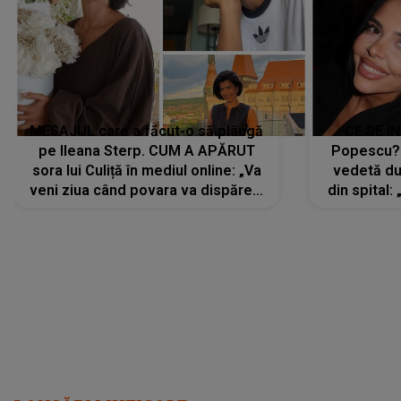
MESAJUL care a făcut-o să plângă
CE SE Î
pe Ileana Sterp. CUM A APĂRUT
Popescu?
sora lui Culiță în mediul online: „Va
vedetă du
veni ziua când povara va dispărea,
din spital:
iar lacrimile...”