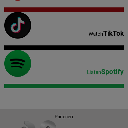
TikTok
Watch
Spotify
Listen
Parteneri: