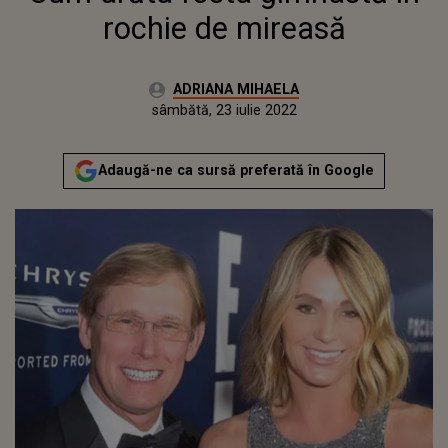
rochie de mireasă
Autor:
ADRIANA MIHAELA
Publicat:
miercuri, 28 aprilie 2021
Actualizat:
sâmbătă, 23 iulie 2022
Adaugă-ne ca sursă preferată în Google