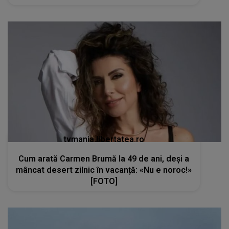
tvmania.libertatea.ro
Cum arată Carmen Brumă la 49 de ani, deși a
mâncat desert zilnic în vacanță: «Nu e noroc!»
[FOTO]