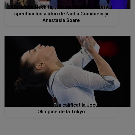
Alexandra Nechita, „Micuța Picasso”, interviu
spectaculos alături de Nadia Comăneci și
Anastasia Soare
Larisa Iordache s-a calificat la Jocurile
Olimpice de la Tokyo