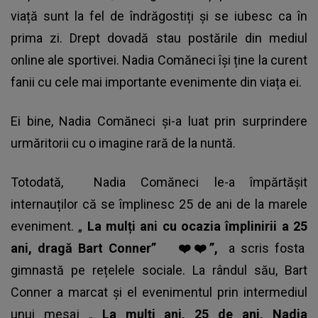
viață sunt la fel de îndrăgostiți și se iubesc ca în
prima zi. Drept dovadă stau postările din mediul
online ale sportivei. Nadia Comăneci își ține la curent
fanii cu cele mai importante evenimente din viața ei.
Ei bine, Nadia Comăneci și-a luat prin surprindere
urmăritorii cu o imagine rară de la nuntă.
Totodată,
Nadia Comăneci
le-a împărtășit
internauților că se împlinesc 25 de ani de la marele
eveniment. „
La mulți ani cu ocazia împlinirii a 25
ani, dragă Bart Conner”
❤️❤️”,
a scris fosta
gimnastă pe rețelele sociale. La rândul său, Bart
Conner a marcat și el evenimentul prin intermediul
unui mesaj „
La mulți ani, 25 de ani, Nadia