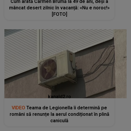
Cum arată Carmen Brumă la 49 de ani, deși a
mâncat desert zilnic în vacanță: «Nu e noroc!»
[FOTO]
kanald2.ro
VIDEO
Teama de Legionella îi determină pe
români să renunțe la aerul condiționat în plină
caniculă