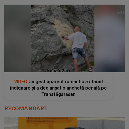
kanald2.ro
VIDEO
Un gest aparent romantic a stârnit
indignare și a declanșat o anchetă penală pe
Transfăgărășan
RECOMANDĂRI