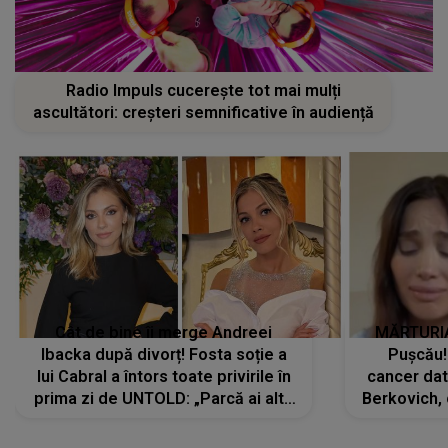
Radio Impuls cucerește tot mai mulți
ascultători: creșteri semnificative în audiență
Cât de bine îi merge Andreei
MĂRTURIA
Ibacka după divorț! Fosta soție a
Pușcău!
lui Cabral a întors toate privirile în
cancer dato
prima zi de UNTOLD: „Parcă ai altă
Berkovich, 
strălucire, emani putere,
accident ru
încredere, siguranță...”
Dacă nu 