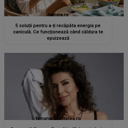
femeia.ro
5 soluții pentru a-ți recăpăta energia pe
caniculă. Ce funcționează când căldura te
epuizează
tvmania.libertatea.ro