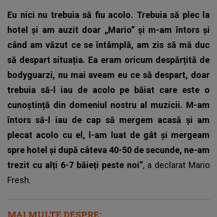
Eu nici nu trebuia să fiu acolo. Trebuia să plec la
hotel și am auzit doar „Mario” și m-am întors și
când am văzut ce se întâmplă, am zis să mă duc
să despart situația. Ea eram oricum despărțită de
bodyguarzi, nu mai aveam eu ce să despart, doar
trebuia să-l iau de acolo pe băiat care este o
cunoștință din domeniul nostru al muzicii. M-am
întors să-l iau de cap să mergem acasă și am
plecat acolo cu el, l-am luat de gât și mergeam
spre hotel și după câteva 40-50 de secunde, ne-am
trezit cu alți 6-7 băieți peste noi”
, a declarat Mario
Fresh.
MAI MULTE DESPRE: