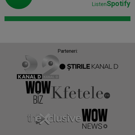
Spotify
Listen
Parteneri: