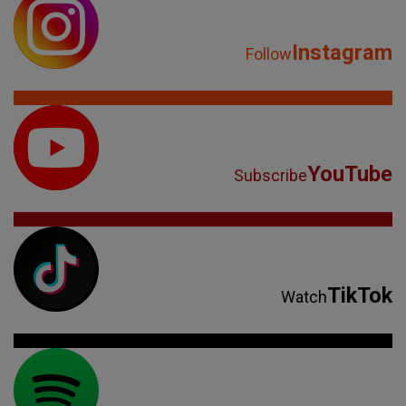
Instagram
Follow
YouTube
Subscribe
TikTok
Watch