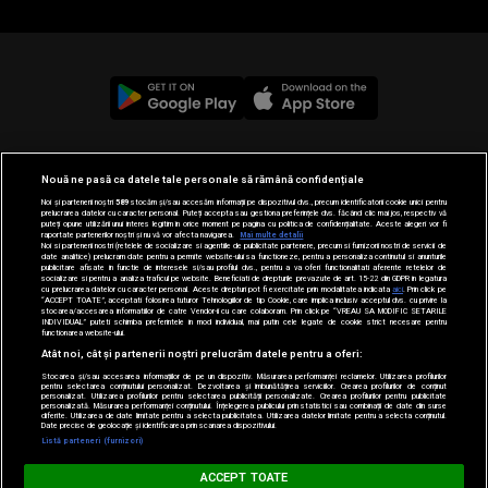
© 2019-2026 DOGAN MEDIA INTERNATIONAL SA, Toate
Nouă ne pasă ca datele tale personale să rămână confidențiale
drepturile rezervate.
Noi și partenerii noștri
589
stocăm și/sau accesăm informații pe dispozitivul dvs., precum identificatorii cookie unici pentru
prelucrarea datelor cu caracter personal. Puteți accepta sau gestiona preferințele dvs. făcând clic mai jos, respectiv vă
puteți opune utilizării unui interes legitim în orice moment pe pagina cu politica de confidențialitate. Aceste alegeri vor fi
raportate partenerilor noștri și nu vă vor afecta navigarea.
Mai multe detalii
Noi si partenerii nostri (retelele de socializare si agentiile de publicitate partenere, precum si furnizorii nostri de servicii de
date analitice) prelucram date pentru a permite website-ului sa functioneze, pentru a personaliza continutul si anunturile
publicitare afisate in functie de interesele si/sau profilul dvs., pentru a va oferi functionalitati aferente retelelor de
socializare si pentru a analiza traficul pe website. Beneficiati de drepturile prevazute de art. 15-22 din GDPR in legatura
cu prelucrarea datelor cu caracter personal. Aceste drepturi pot fi exercitate prin modalitatea indicata
aici
. Prin click pe
“ACCEPT TOATE”, acceptati folosirea tuturor Tehnologiilor de tip Cookie, care implica inclusiv acceptul dvs. cu privire la
stocarea/accesarea informatiilor de catre Vendor-ii cu care colaboram. Prin click pe “VREAU SA MODIFIC SETARILE
INDIVIDUAL” puteti schimba preferintele in mod individual, mai putin cele legate de cookie strict necesare pentru
functionarea website-ului.
Atât noi, cât și partenerii noștri prelucrăm datele pentru a oferi:
Stocarea și/sau accesarea informațiilor de pe un dispozitiv. Măsurarea performanței reclamelor. Utilizarea profilurilor
pentru selectarea conținutului personalizat. Dezvoltarea și îmbunătățirea serviciilor. Crearea profilurilor de conținut
personalizat. Utilizarea profilurilor pentru selectarea publicității personalizate. Crearea profilurilor pentru publicitate
personalizată. Măsurarea performanței conținutului. Înțelegerea publicului prin statistici sau combinații de date din surse
diferite. Utilizarea de date limitate pentru a selecta publicitatea. Utilizarea datelor limitate pentru a selecta conținutul.
Date precise de geolocație și identificarea prin scanarea dispozitivului.
Listă parteneri (furnizori)
MUSIC NON STOP
ACCEPT TOATE