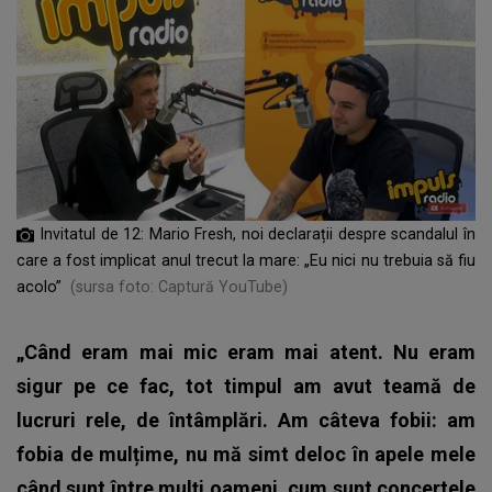
Invitatul de 12: Mario Fresh, noi declarații despre scandalul în
care a fost implicat anul trecut la mare: „Eu nici nu trebuia să fiu
acolo”
(sursa foto: Captură YouTube)
„Când eram mai mic eram mai atent. Nu eram
sigur pe ce fac, tot timpul am avut teamă de
lucruri rele, de întâmplări. Am câteva fobii: am
fobia de mulțime, nu mă simt deloc în apele mele
când sunt între mulți oameni, cum sunt concertele