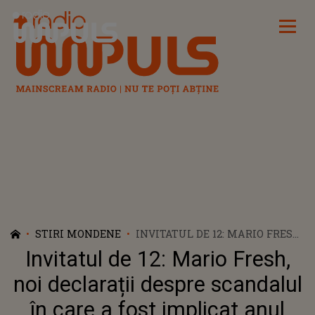
Radio Impuls
STIRI MONDENE
INVITATUL DE 12: MARIO FRESH,
NOI DECLARAȚII DESPRE
Invitatul de 12: Mario Fresh,
SCANDALUL ÎN CARE A FOST
IMPLICAT ANUL TRECUT LA
noi declarații despre scandalul
MARE: „EU NICI NU TREBUIA SĂ
în care a fost implicat anul
FIU ACOLO”