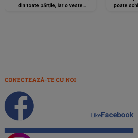
din toate părțile, iar o veste
poate schi
neașteptată îi dă planurile peste
la
cap
CONECTEAZĂ-TE CU NOI
Facebook
Like