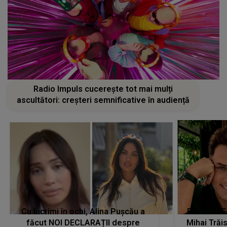
Radio Impuls cucerește tot mai mulți
ascultători: creșteri semnificative în audiență
Cu lacrimi în ochi, Alina Pușcău a
REVEDERE
făcut NOI DECLARAȚII despre
Mihai Trăis