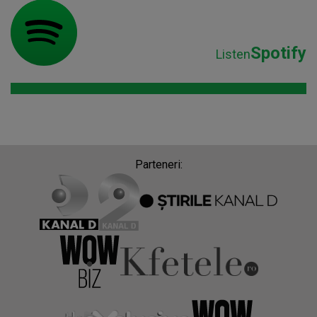
Spotify
Listen
Parteneri: