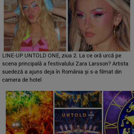
Ce a dezvăluit noua concurentă din "Casa Iubirii" l-a
luat prin surprindere pe Emanuel. CINE ESTE
BĂIATUL VIZAT de Alexandra?! Aflându-se în fața
faptului împlinit, A RECUNOSCUT IMEDIAT: "Am
avut..."