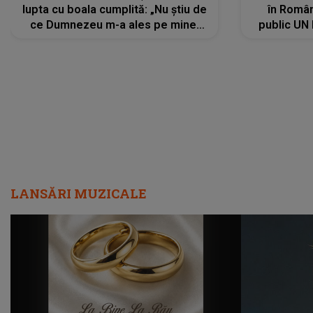
lupta cu boala cumplită: „Nu știu de
în Români
ce Dumnezeu m-a ales pe mine.
public UN
Am cancer la sân, am intrat în
"Nu știu ce
metastază...”
LANSĂRI MUZICALE