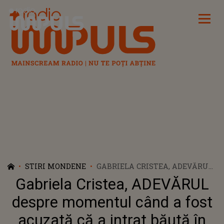
Radio Impuls
STIRI MONDENE
GABRIELA CRISTEA, ADEVĂRUL
DESPRE MOMENTUL CÂND A
Gabriela Cristea, ADEVĂRUL
FOST ACUZATĂ CĂ A INTRAT
BĂUTĂ ÎN PLATOUL UNEI
despre momentul când a fost
EMISIUNI: „EU NU MĂ SCUZ. NU
acuzată că a intrat băută în
AM IEȘIT SĂ SPUN NIMIC