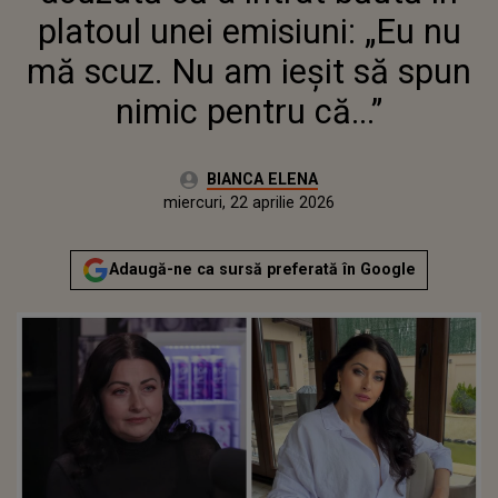
PENTRU CĂ...”
platoul unei emisiuni: „Eu nu
mă scuz. Nu am ieșit să spun
nimic pentru că...”
Autor:
BIANCA ELENA
Publicat:
miercuri, 22 aprilie 2026
Adaugă-ne ca sursă preferată în Google