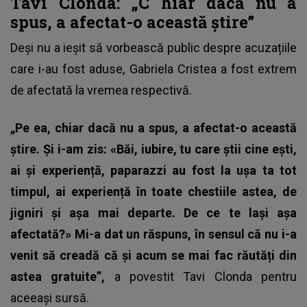
Tavi Clonda: „C
hiar dacă nu a
spus, a afectat-o această știre”
Deși nu a ieșit să vorbească public despre acuzațiile
care i-au fost aduse, Gabriela Cristea a fost extrem
de afectată la vremea respectivă.
„Pe ea, chiar dacă nu a spus, a afectat-o această
știre. Și i-am zis: «Băi, iubire, tu care știi cine ești,
ai și experiență, paparazzi au fost la ușa ta tot
timpul, ai experiență în toate chestiile astea, de
jigniri și așa mai departe. De ce te lași așa
afectată?» Mi-a dat un răspuns, în sensul că nu i-a
venit să creadă că și acum se mai fac răutăți din
astea gratuite”,
a povestit
Tavi Clonda
pentru
aceeași sursă.