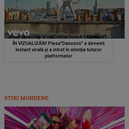
Noul videoclip al lui Celine Dion A EXPLODAT
ÎN VIZUALIZĂRI! Piesa"Dansons" a devenit
instant virală și a intrat în atenția tuturor
platformelor
STIRI MONDENE