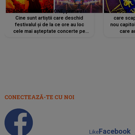
LINE-UP UNTOLD ONE, prima zi.
HOROSCOP 
Cine sunt artiștii care deschid
care scap
festivalul și de la ce ore au loc
nou capitol
cele mai așteptate concerte pe
care a
scena principală?
perioadă 
CONECTEAZĂ-TE CU NOI
Facebook
Like