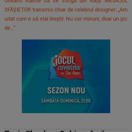
Olteanu înainte să se stingă din viață. MESAJUL
SFÂȘIETOR transmis chiar de celebrul designer: „Am
uitat cum e să stai liniștit. Nu cer minuni, doar un pic
de...”