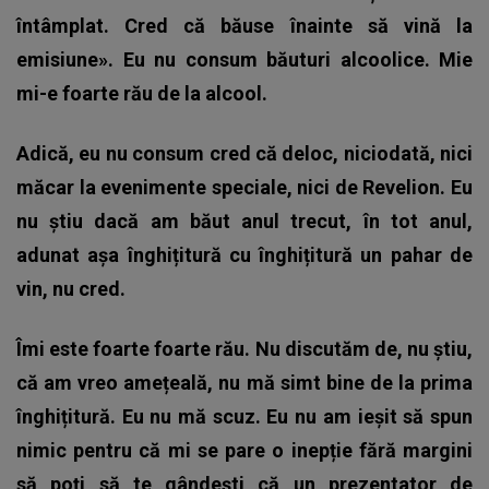
întâmplat. Cred că băuse înainte să vină la
emisiune». Eu nu consum băuturi alcoolice. Mie
mi-e foarte rău de la alcool.
Adică, eu nu consum cred că deloc, niciodată, nici
măcar la evenimente speciale, nici de Revelion. Eu
nu știu dacă am băut anul trecut, în tot anul,
adunat așa înghițitură cu înghițitură un pahar de
vin, nu cred.
Îmi este foarte foarte rău. Nu discutăm de, nu știu,
că am vreo amețeală, nu mă simt bine de la prima
înghițitură. Eu nu mă scuz. Eu nu am ieșit să spun
nimic pentru că mi se pare o inepție fără margini
să poți să te gândești că un prezentator de