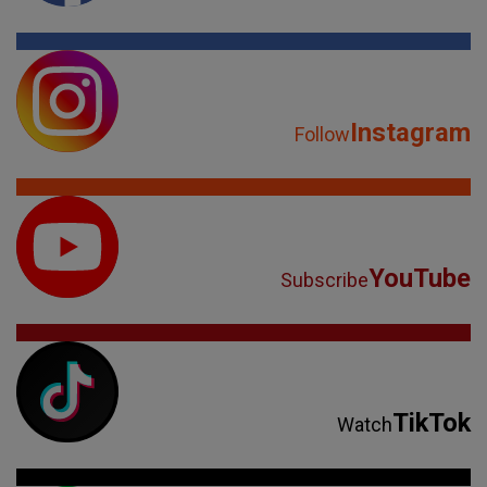
Instagram
Follow
YouTube
Subscribe
TikTok
Watch