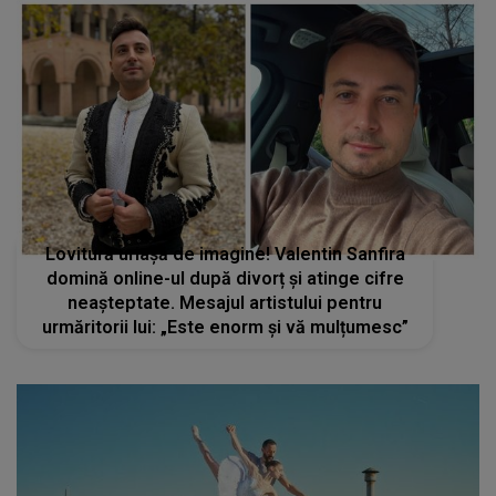
Lovitură uriașă de imagine! Valentin Sanfira
domină online-ul după divorț și atinge cifre
neașteptate. Mesajul artistului pentru
urmăritorii lui: „Este enorm și vă mulțumesc”