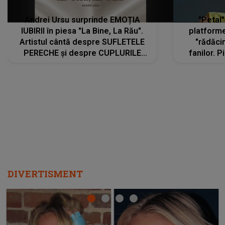
Andrei Ursu surprinde EMOȚIA
"Petal"
IUBIRII în piesa "La Bine, La Rău".
platforme
Artistul cântă despre SUFLETELE
"rădăci
PERECHE și despre CUPLURILE
fanilor. 
care aleg să meargă împreună pe
Arian
același drum, INDIFERENT DE CE LE
ascultă
REZERVĂ VIAȚA
DIVERTISMENT