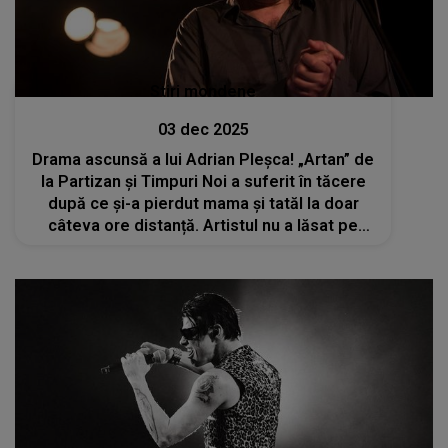
Stiri mondene
03 dec 2025
Drama ascunsă a lui Adrian Pleșca! „Artan” de
la Partizan și Timpuri Noi a suferit în tăcere
după ce și-a pierdut mama și tatăl la doar
câteva ore distanță. Artistul nu a lăsat pe
nimeni să vadă durerea uriașă din sufletul lui