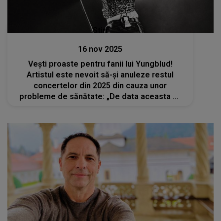
Stiri
16 nov 2025
Vești proaste pentru fanii lui Yungblud!
Artistul este nevoit să-și anuleze restul
concertelor din 2025 din cauza unor
probleme de sănătate: „De data aceasta mi
s-a spus că trebuie să iau lucrurile în serios și
că nu pot să mă joc. Îmi pare foarte rău”