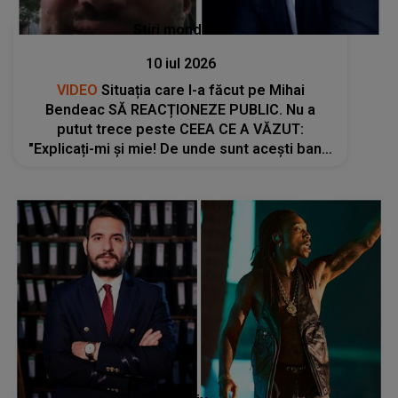
Stiri mondene
10 iul 2026
VIDEO
Situația care l-a făcut pe Mihai
Bendeac SĂ REACȚIONEZE PUBLIC. Nu a
putut trece peste CEEA CE A VĂZUT:
"Explicați-mi și mie! De unde sunt acești bani?
Cine sunt oamenii ăia care dau bani unora
care se..."