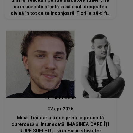
urări și felicitări pentru sărbătoriții zilei: „Fie
ca în această sfântă zi să simți dragostea
divină în tot ce te înconjoară. Floriile să-ți fie
prilej de bucurie și să ai alături oameni dragi!
La mulți ani!”
Stiri mondene
02 apr 2026
Mihai Trăistariu trece printr-o perioadă
dureroasă și întunecată. IMAGINEA CARE ÎȚI
RUPE SUFLETUL și mesajul sfâșietor