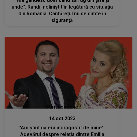
"Mă gândesc doar când să fug din țară și
unde". Randi, neliniștit în legătură cu situația
din România. Cântărețul nu se simte în
siguranță
Stiri mondene
14 oct 2023
"Am știut că era îndrăgostit de mine".
Adevărul despre relația dintre Emilia