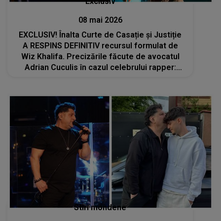
Exclusiv
08 mai 2026
EXCLUSIV! Înalta Curte de Casație și Justiție
A RESPINS DEFINITIV recursul formulat de
Wiz Khalifa. Precizările făcute de avocatul
Adrian Cuculis în cazul celebrului rapper:
„Soluția, raportat la legislația din România,
este corectă”
Stiri mondene