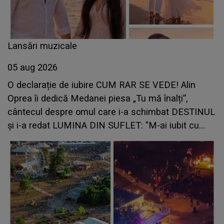
Lansări muzicale
05 aug 2026
O declarație de iubire CUM RAR SE VEDE! Alin
Oprea îi dedică Medanei piesa „Tu mă înalți”,
cântecul despre omul care i-a schimbat DESTINUL
și i-a redat LUMINA DIN SUFLET: "M-ai iubit cu
bunătate și răbdare, până când omul din mine și-a
regăsit pacea"