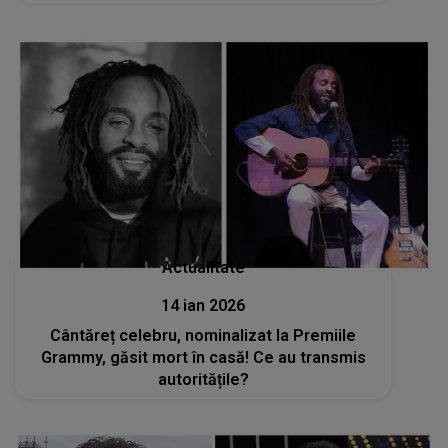
ani. Contează cum arăt? Criticați-mă în
continuare, dar vă rog..."
Actualitate
14 ian 2026
Cântăreț celebru, nominalizat la Premiile
Grammy, găsit mort în casă! Ce au transmis
autoritățile?