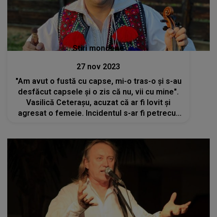
Stiri mondene
27 nov 2023
"Am avut o fustă cu capse, mi-o tras-o și s-au
desfăcut capsele și o zis că nu, vii cu mine".
Vasilică Ceterașu, acuzat că ar fi lovit și
agresat o femeie. Incidentul s-ar fi petrecut
în mașina cântărețului. Cum se apără artistul