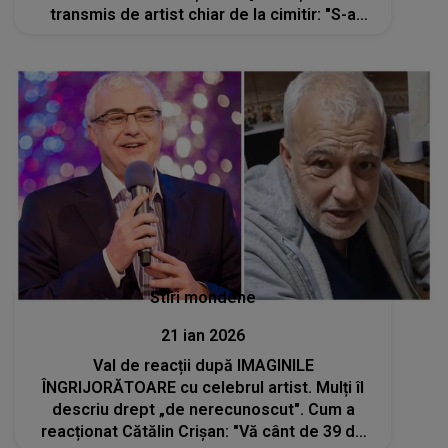
transmis de artist chiar de la cimitir: "S-a
stins din viață. Era deja în..."
Stiri mondene
21 ian 2026
Val de reacții după IMAGINILE
ÎNGRIJORĂTOARE cu celebrul artist. Mulți îl
descriu drept „de nerecunoscut". Cum a
reacționat Cătălin Crișan: "Vă cânt de 39 de