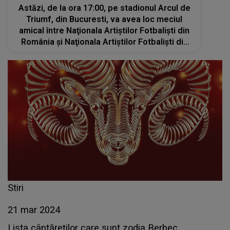
Astăzi, de la ora 17:00, pe stadionul Arcul de
Triumf, din Bucuresti, va avea loc meciul
amical între Naţionala Artiştilor Fotbalişti din
România şi Naţionala Artiştilor Fotbalişti din
Turcia. Accesul la eveniment este liber
Stiri
21 mar 2024
Lista cântăreților care sunt zodia Berbec