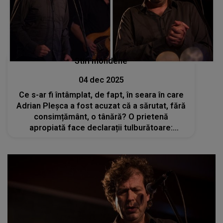
Stiri mondene
04 dec 2025
Ce s-ar fi întâmplat, de fapt, în seara în care
Adrian Pleșca a fost acuzat că a sărutat, fără
consimțământ, o tânără? O prietenă
apropiată face declarații tulburătoare:
„Maică-sa a făcut o postare care i-a făcut
foarte mult rău. Ulterior a șters-o”