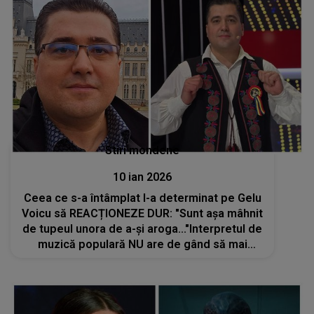
Stiri mondene
10 ian 2026
Ceea ce s-a întâmplat l-a determinat pe Gelu
Voicu să REACȚIONEZE DUR: "Sunt așa mâhnit
de tupeul unora de a-și aroga..."Interpretul de
muzică populară NU are de gând să mai
tolereze astfel de comportamente și abia
așteaptă să-i confrunte pe cei implicați