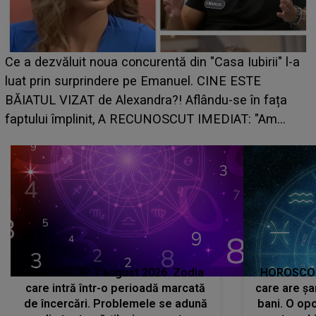
HOROSCOP de weekend, 8-9 august 20
a Iubirii" l-a
care riscă să rămână fără bani. O decizi
NE ESTE
grabă îi aduce pierderi semnificative și î
-se în fața
planurile peste cap
DIAT: "Am
HOROSCOP 7 august 2026. Zodia
HOROSCOP 
care intră într-o perioadă marcată
care are șa
de încercări. Problemele se adună
bani. O opo