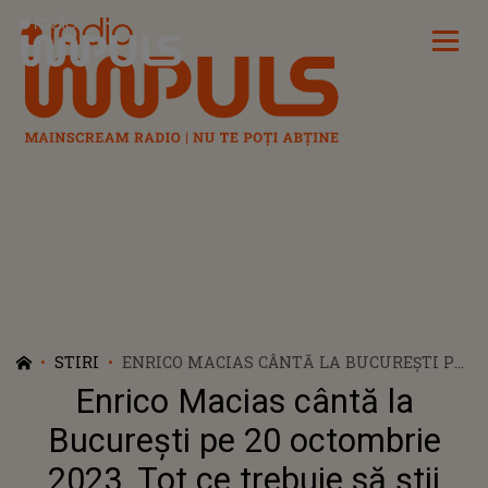
Radio Impuls
STIRI
ENRICO MACIAS CÂNTĂ LA BUCUREȘTI PE
20 OCTOMBRIE 2023. TOT CE TREBUIE SĂ
Enrico Macias cântă la
ȘTII DESPRE CONCERT
București pe 20 octombrie
2023. Tot ce trebuie să știi