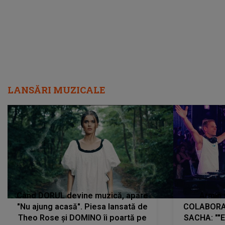
LANSĂRI MUZICALE
Când DORUL devine muzică, apare
Armin 
"Nu ajung acasă". Piesa lansată de
COLABORAR
Theo Rose și DOMINO îi poartă pe
SACHA: ""E