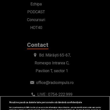
Echipa
PODCAST
Concursuri
HOT40
Contact
Bd. Mărăști 65-67,
Romexpo Intrarea C,
Pavilion T, sector 1
office@radioimpuls.ro
LIVE : 0754-222.999
WhatsApp: 0754-222.999
Nouă ne pasă ca datele tale personale să rămână confidențiale
Noi și partenerii noștri
589
stocăm și/sau accesăm informații pe dispozitivul dvs., precum identificatorii cookie unici pentru
prelucrarea datelor cu caracter personal. Puteți accepta sau gestiona preferințele dvs. făcând clic mai jos, respectiv vă