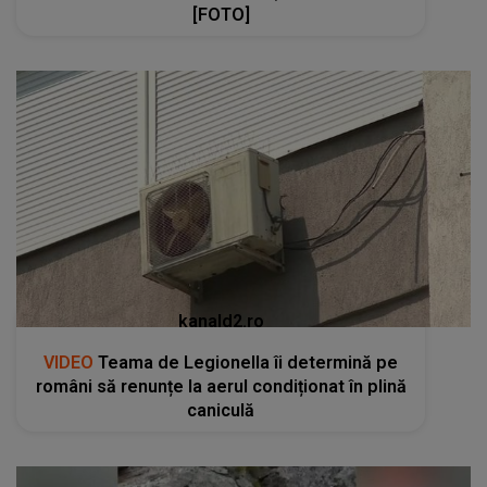
[FOTO]
kanald2.ro
VIDEO
Teama de Legionella îi determină pe
români să renunțe la aerul condiționat în plină
caniculă