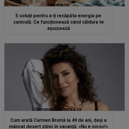
femeia.ro
5 soluții pentru a-ți recăpăta energia pe
caniculă. Ce funcționează când căldura te
epuizează
tvmania.libertatea.ro
Cum arată Carmen Brumă la 49 de ani, deși a
mâncat desert zilnic în vacanță: «Nu e noroc!»