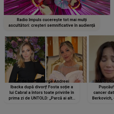
Radio Impuls cucerește tot mai mulți
ascultători: creșteri semnificative în audiență
Cât de bine îi merge Andreei
MĂRTURIA
Ibacka după divorț! Fosta soție a
Pușcău!
lui Cabral a întors toate privirile în
cancer dato
prima zi de UNTOLD: „Parcă ai altă
Berkovich, 
strălucire, emani putere,
accident ru
încredere, siguranță...”
Dacă nu 