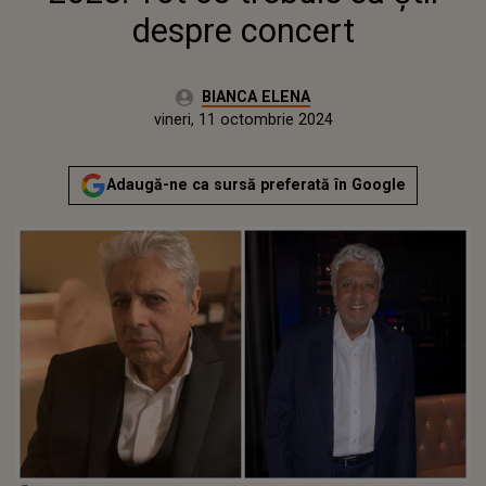
despre concert
Autor:
BIANCA ELENA
Publicat:
miercuri, 11 octombrie 2023
Actualizat:
vineri, 11 octombrie 2024
Adaugă-ne ca sursă preferată în Google