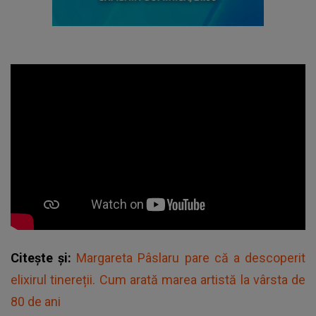
Citește și:
Margareta Pâslaru pare că a descoperit
elixirul tinereții. Cum arată marea artistă la vârsta de
80 de ani