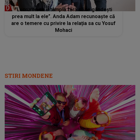
"Lucrurile se întâmplă fără să te gândești
prea mult la ele”. Anda Adam recunoaște că
are o temere cu privire la relația sa cu Yosuf
Mohaci
STIRI MONDENE