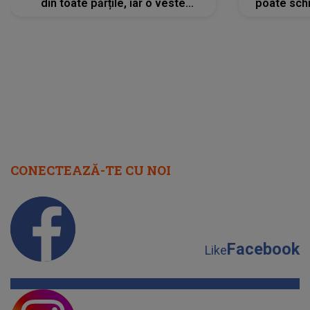
din toate părțile, iar o veste
poate schi
neașteptată îi dă planurile peste
la
cap
CONECTEAZĂ-TE CU NOI
Facebook
Like