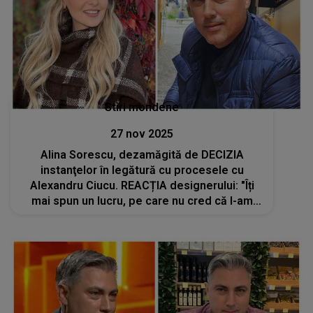
Stiri mondene
27 nov 2025
Alina Sorescu, dezamăgită de DECIZIA
instanţelor în legătură cu procesele cu
Alexandru Ciucu. REACȚIA designerului: "Îți
mai spun un lucru, pe care nu cred că l-am
mai spus până acum. Toate lucrurile pe care
ea le-a..."