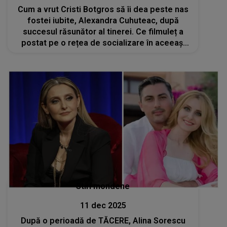
Cum a vrut Cristi Botgros să îi dea peste nas
fostei iubite, Alexandra Cuhuteac, după
succesul răsunător al tinerei. Ce filmuleț a
postat pe o rețea de socializare în aceeași
zi? ”Ceva frumos pentru doamna mea
minunată”
Stiri mondene
11 dec 2025
După o perioadă de TĂCERE, Alina Sorescu