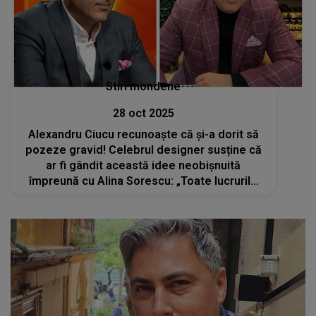
Stiri mondene
28 oct 2025
Alexandru Ciucu recunoaște că și-a dorit să
pozeze gravid! Celebrul designer susține că
ar fi gândit această idee neobișnuită
împreună cu Alina Sorescu: „Toate lucrurile
pe care ea le-a povestit sunt adevărate”