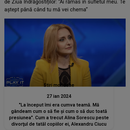
de Ziua Îndrăgostiților: ”Ai rămas în sufletul meu. Te
aștept până când tu mă vei chema”
Stiri mondene
27 ian 2024
"La început îmi era cumva teamă. Mă
gândeam cum o să fie şi cum o să duc toată
presiunea". Cum a trecut Alina Sorescu peste
divorţul de tatăl copiilor ei, Alexandru Ciucu