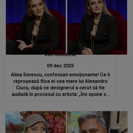
Stiri mondene
09 dec 2025
Alina Sorescu, confesiuni emoționante! Ce îi
reproșează fiica ei cea mare lui Alexandru
Ciucu, după ce designerul a cerut să fie
audiată în procesul cu artista: „Îmi spune că
ea când va fi mare ar vrea să facă dreptate
copiilor care...”