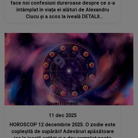
face noi confesiuni dureroase despre ce s-a
întâmplat în viața ei alături de Alexandru
Ciucu și a scos la iveală DETALII
TULBURĂTOARE: " Dacă nu făceam așa, mă
acuza că..."CE A FĂCUT pentru a o controla
Divertisment
11 dec 2025
HOROSCOP 12 decembrie 2025. O zodie este
copleșită de supărări! Adevăruri apăsătoare