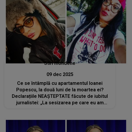
Stiri mondene
09 dec 2025
Ce se întâmplă cu apartamentul Ioanei
Popescu, la două luni de la moartea ei?
Declarațiile NEAȘTEPTATE făcute de iubitul
jurnalistei: „La sesizarea pe care eu am
făcut-o, mi s-a răspuns să mă adresez
instanței”