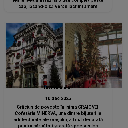
ies la iveală astăzi și o dau complet peste
cap, lăsând-o să verse lacrimi amare
Divertisment
10 dec 2025
Crăciun de poveste în inima CRAIOVEI!
Cofetăria MINERVA, una dintre bijuteriile
arhitecturale ale orașului, a fost decorată
pentru sărbători și arată spectaculos