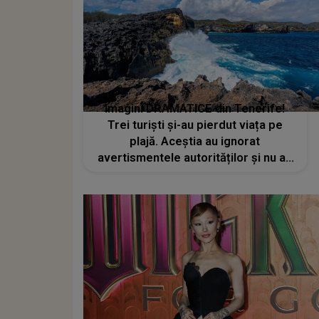
Imagini DRAMATICE din Tenerife!
Trei turiști și-au pierdut viața pe
plajă. Aceștia au ignorat
avertismentele autorităților și nu au
mai putut fi salvați din calea valurilor
uriașe. Alte trei persoane au fost
grav rănite