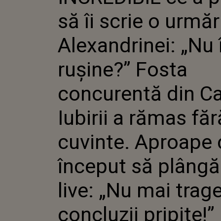
ALEXANDR
să îi scrie o urmăr
E RUȘINE
CONCURE
IUBIRII 
Alexandrinei: „Nu î
CUVINTE.
ÎNCEPUT
rușine?” Fosta
LIVE: „N
CONCLUZI
concurentă din C
Iubirii a rămas făr
cuvinte. Aproape 
început să plângă
live: „Nu mai trage
concluzii pripite!”