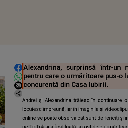
DISTRIBUIE ARTICOLUL
Alexandrina, surprinsă într-un
pentru care o urmăritoare pus-o l
concurentă din Casa Iubirii.
Andrei și Alexandrina trăiesc în continuare
locuiesc împreună, iar în imaginile și videoclip
online se poate observa cât sunt de fericiți și î
pe TikTok și a fost luată la rost de o urmăritoar