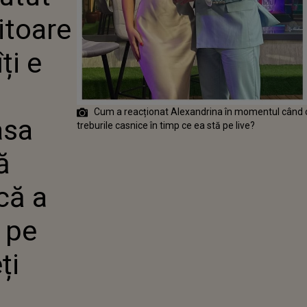
INEI: „NU ÎȚI
itoare
?” FOSTA
NTĂ DIN CASA
A RĂMAS FĂRĂ
ți e
 APROAPE CĂ A
 SĂ PLÂNGĂ PE
U MAI TRAGEȚI
I PRIPITE!”
Cum a reacționat Alexandrina în momentul când o 
asa
treburile casnice în timp ce ea stă pe live?
ă
că a
 pe
ți