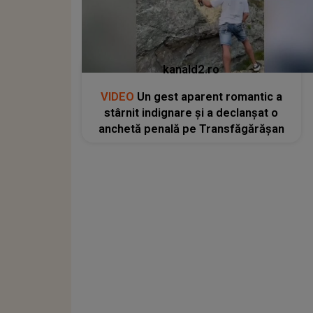
kanald2.ro
VIDEO
Un gest aparent romantic a
stârnit indignare și a declanșat o
anchetă penală pe Transfăgărășan