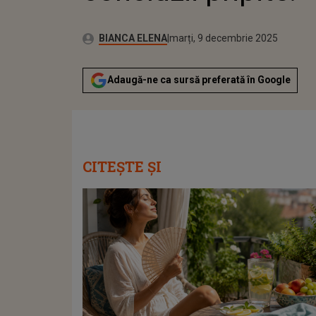
Publicat:
Autor:
marți, 9 decembrie 2025
Actualizat:
BIANCA ELENA
marți, 9 decembrie 2025
Adaugă-ne ca sursă preferată în Google
CITEȘTE ȘI