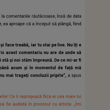
la comentariile răutăcioase, însă de data
r, ea aproape că a început să plângă, fiind
i face treabă, iar tu stai pe live. Nu îți e
cris acest comentariu nu are de unde să
i stă și noi stăm împreună. De ce mi-ar fi
 până acum și în momentul de față mă
nu mai trageți concluzii pripite”,
a spus
te! Ce îi reproșează fiica ei cea mare lui
ă fie audiată în procesul cu artista: „Îmi