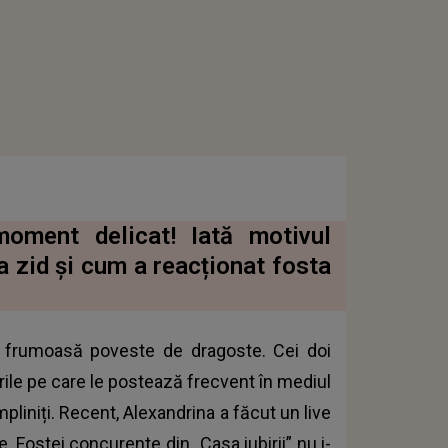
 moment delicat! Iată motivul
a zid și cum a reacționat fosta
 o frumoasă poveste de dragoste. Cei doi
urile pe care le postează frecvent în mediul
mpliniți. Recent, Alexandrina a făcut un live
e. Fostei concurente din „Casa iubirii” nu i-