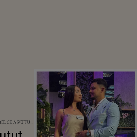
IL CE A PUTUT
IE O
utut
TOARE