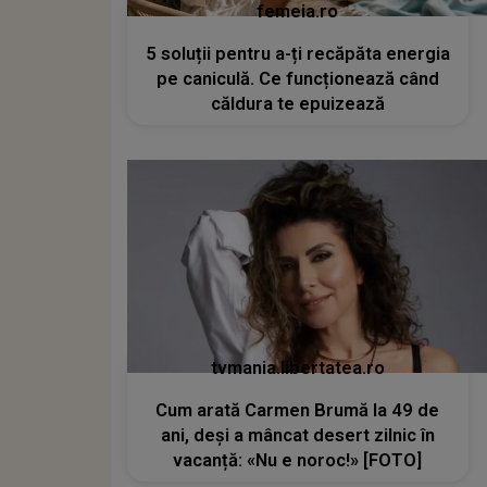
femeia.ro
5 soluții pentru a-ți recăpăta energia
pe caniculă. Ce funcționează când
căldura te epuizează
tvmania.libertatea.ro
Cum arată Carmen Brumă la 49 de
ani, deși a mâncat desert zilnic în
vacanță: «Nu e noroc!» [FOTO]