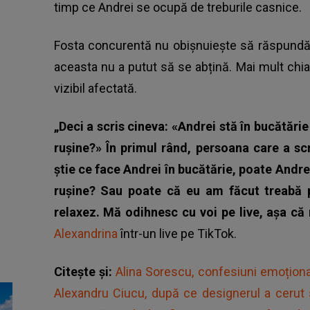
timp ce Andrei se ocupă de treburile casnice.
Fosta concurentă nu obișnuiește să răspundă 
aceasta nu a putut să se abțină. Mai mult chia
vizibil afectată.
„Deci a scris cineva: «Andrei stă în bucătărie ș
rușine?» În primul rând, persoana care a s
știe ce face Andrei în bucătărie, poate Andre
rușine? Sau poate că eu am făcut treabă
relaxez. Mă odihnesc cu voi pe live, așa că 
Alexandrina
într-un live pe TikTok.
Citește și:
Alina Sorescu, confesiuni emoționan
Alexandru Ciucu, după ce designerul a cerut s