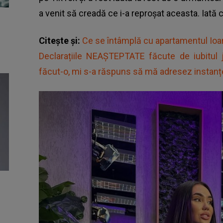
a venit să creadă ce i-a reproșat aceasta. Iată 
Citește și:
Ce se întâmplă cu apartamentul Ioan
Declarațiile NEAȘTEPTATE făcute de iubitul 
făcut-o, mi s-a răspuns să mă adresez instanț