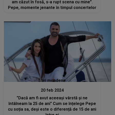
am căzut în fosă, s-a rupt scena cu mine".
Pepe, momente jenante în timpul concertelor
Stiri mondene
20 feb 2024
”Dacă am fi avut aceeași vârstă și ne
întâlneam la 25 de ani” Cum se înțelege Pepe
cu soția sa, deși este o diferență de 15 de ani
între ei