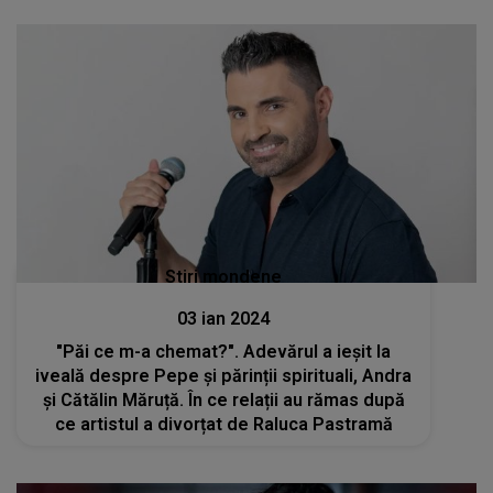
Stiri mondene
03 ian 2024
"Păi ce m-a chemat?". Adevărul a ieșit la
iveală despre Pepe și părinții spirituali, Andra
și Cătălin Măruță. În ce relații au rămas după
ce artistul a divorțat de Raluca Pastramă