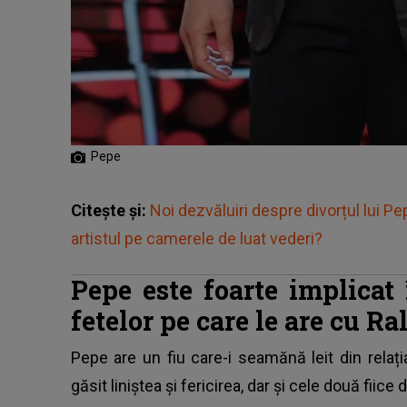
Pepe
Citește și:
Noi dezvăluiri despre divorțul lui P
artistul pe camerele de luat vederi?
Pepe este foarte implicat 
fetelor pe care le are cu R
Pepe are un fiu care-i seamănă leit din relaț
găsit liniștea și fericirea, dar și cele două fiic