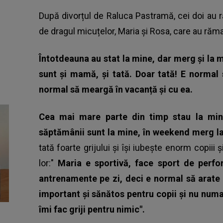
După divorțul de Raluca Pastramă, cei doi au r
de dragul micuțelor, Maria și Rosa, care au rămas 
Întotdeauna au stat la mine, dar merg și la m
sunt și mamă, și tată. Doar tată! E normal 
normal să meargă în vacanță și cu ea.
Cea mai mare parte din timp stau la mine,
săptămânii sunt la mine, în weekend merg l
tată foarte grijului și își iubește enorm copiii 
lor:"
Maria e sportivă, face sport de perfo
antrenamente pe zi, deci e normal să arate
important și sănătos pentru copii și nu numai
îmi fac griji pentru nimic".