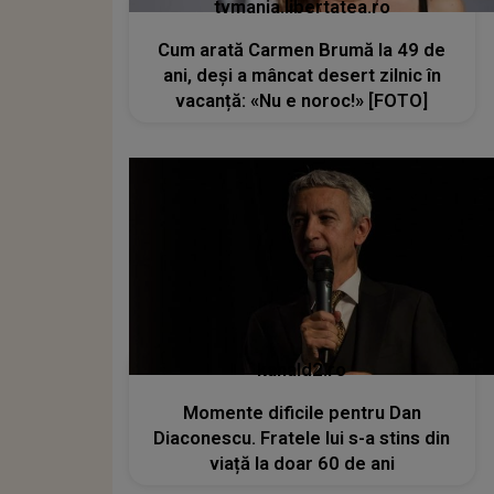
tvmania.libertatea.ro
Cum arată Carmen Brumă la 49 de
ani, deși a mâncat desert zilnic în
vacanță: «Nu e noroc!» [FOTO]
kanald2.ro
Momente dificile pentru Dan
Diaconescu. Fratele lui s-a stins din
viață la doar 60 de ani