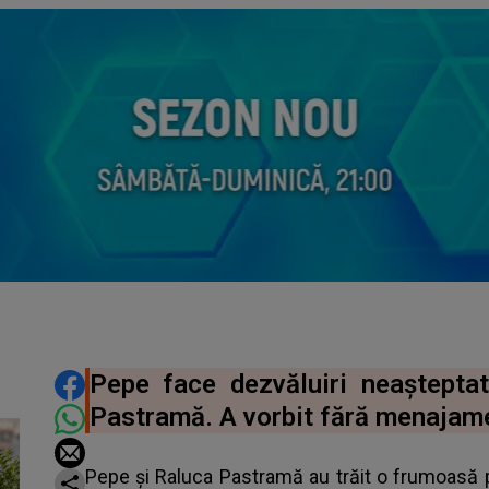
DISTRIBUIE ARTICOLUL
Pepe face dezvăluiri neaștepta
Pastramă. A vorbit fără menajam
Pepe și Raluca Pastramă au trăit o frumoasă p