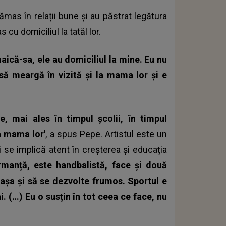
ămas în relații bune și au păstrat legătura
cu domiciliul la tatăl lor.
aică-sa, ele au domiciliul la mine. Eu nu
să meargă în vizită și la mama lor și e
 mai ales în timpul școlii, în timpul
a mama lor'
, a spus Pepe. Artistul este un
și se implică atent în creșterea și educația
rmanță, este handbalistă, face și două
 așa și să se dezvolte frumos.
Sportul e
. (…) Eu o susțin în tot ceea ce face, nu