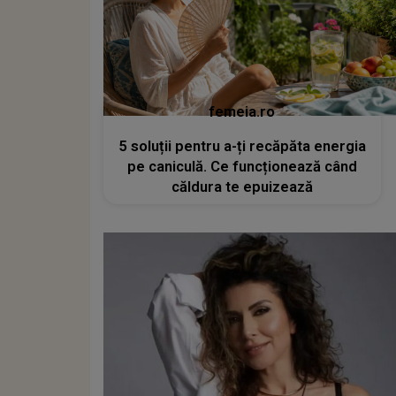
femeia.ro
5 soluții pentru a-ți recăpăta energia
pe caniculă. Ce funcționează când
căldura te epuizează