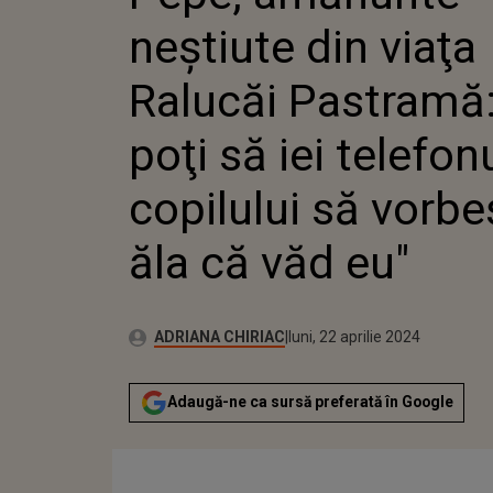
"NU POŢI
neştiute din viaţa
TELEFO
COPILUL
VORBEŞT
Ralucăi Pastramă
VĂD EU"
poţi să iei telefon
copilului să vorbe
ăla că văd eu"
Publicat:
Autor:
luni, 22 aprilie 2024
Actualizat:
ADRIANA CHIRIAC
luni, 22 aprilie 2024
Adaugă-ne ca sursă preferată în Google