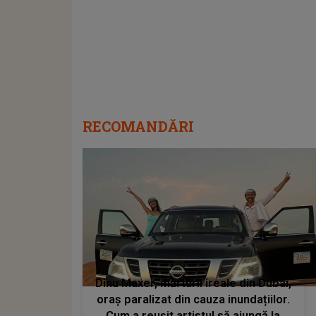
RECOMANDĂRI
Dinu Maxer, mărturii ireale din Dubai,
oraș paralizat din cauza inundațiilor.
Cum a reușit artistul să ajungă la