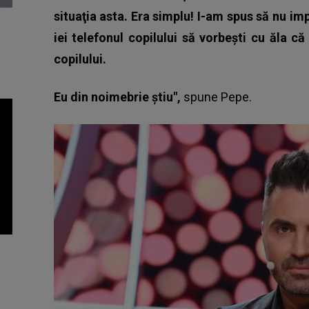
situaţia asta. Era simplu! I-am spus să nu imp
iei telefonul copilului să vorbeşti cu ăla c
copilului.
Eu din noimebrie ştiu",
spune
Pepe.