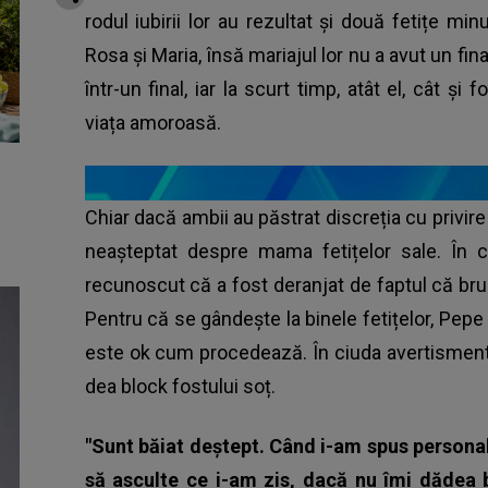
rodul iubirii lor au rezultat și două fetițe 
Rosa și Maria, însă mariajul lor nu a avut un final
într-un final, iar la scurt timp, atât el, cât și
viața amoroasă.
Chiar dacă ambii au păstrat discreția cu privire 
neașteptat despre mama fetițelor sale. În ca
recunoscut că a fost deranjat de faptul că brun
Pentru că se gândește la binele fetițelor, Pepe
este ok cum procedează. În ciuda avertismente
dea block fostului soț.
"Sunt băiat deştept. Când i-am spus persona
să asculte ce i-am zis, dacă nu îmi dădea 