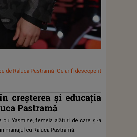
epe de Raluca Pastramă! Ce ar fi descoperit
în creșterea și educația
aluca Pastramă
ia cu Yasmine, femeia alături de care și-a
e din mariajul cu Raluca Pastramă.