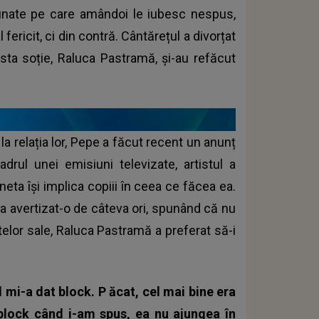
minunate pe care amândoi le iubesc nespus,
 fericit, ci din contră. Cântărețul a divorțat
 fosta soție, Raluca Pastramă, și-au refăcut
la relația lor, Pepe a făcut recent un anunț
drul unei emisiuni televizate, artistul a
eta își implica copiii în ceea ce făcea ea.
 a avertizat-o de câteva ori, spunând că nu
lor sale, Raluca Pastramă a preferat să-i
l mi-a dat block. P
ăcat, cel mai bine era
block când i-am spus, ea nu ajungea în