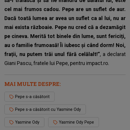
să-i trăiască și să fie mândru de băiatul lui, este
cel mai frumos cadou. Pepe are un suflet de aur.
Dacă toată lumea ar avea un suflet ca al lui, nu ar
mai exista războaie. Pepe nu cred că a dezamăgit
pe cineva. Merită tot binele din lume, sunt fericiți,
au o familie frumoasă! Îi iubesc și când dorm! Noi,
frații, nu putem trăi unul fără celălalt!”
, a declarat
Giani Pascu, fratele lui Pepe, pentru impact.ro.
MAI MULTE DESPRE:
Pepe s-a căsătorit
Pepe s-a căsătorit cu Yasmine Ody
Yasmine Ody
Yasmine Ody Pepe