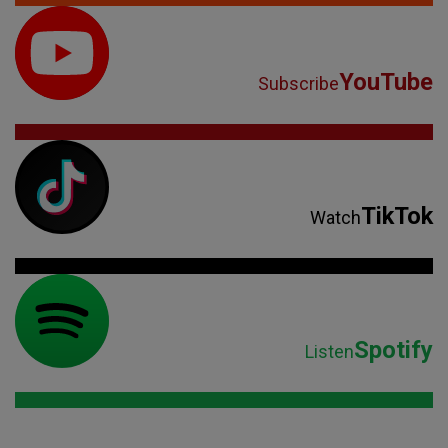
YouTube
Subscribe
TikTok
Watch
Spotify
Listen