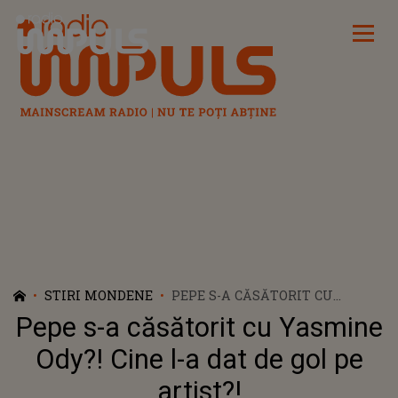
Radio Impuls
STIRI MONDENE
PEPE S-A CĂSĂTORIT CU
YASMINE ODY?! CINE L-A DAT DE
Pepe s-a căsătorit cu Yasmine
GOL PE ARTIST?!
Ody?! Cine l-a dat de gol pe
artist?!