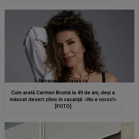
tvmania.libertatea.ro
Cum arată Carmen Brumă la 49 de ani, deși a
mâncat desert zilnic în vacanță: «Nu e noroc!»
[FOTO]