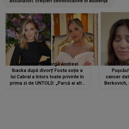
ascultători: creșteri semnificative în audiență
Cât de bine îi merge Andreei
MĂRTURIA
Ibacka după divorț! Fosta soție a
Pușcău!
lui Cabral a întors toate privirile în
cancer dato
prima zi de UNTOLD: „Parcă ai altă
Berkovich, 
strălucire, emani putere,
accident ru
încredere, siguranță...”
Dacă nu 