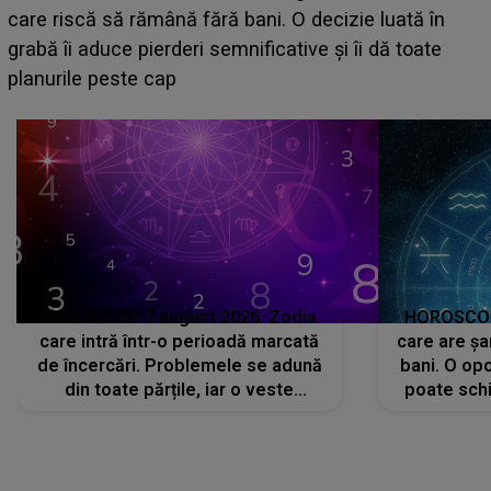
acum! În fața Alexandrei, concurentul din Casa Iubirii
face o MĂRTURISIRE NEAȘTEPTATĂ despre mama
sa: "I-am spus și ei în față, eu nu te iubesc pentru
că..."
HOROSCOP 7 august 2026. Zodia
HOROSCOP 
care intră într-o perioadă marcată
care are șa
de încercări. Problemele se adună
bani. O opo
din toate părțile, iar o veste
poate schi
neașteptată îi dă planurile peste
la
cap