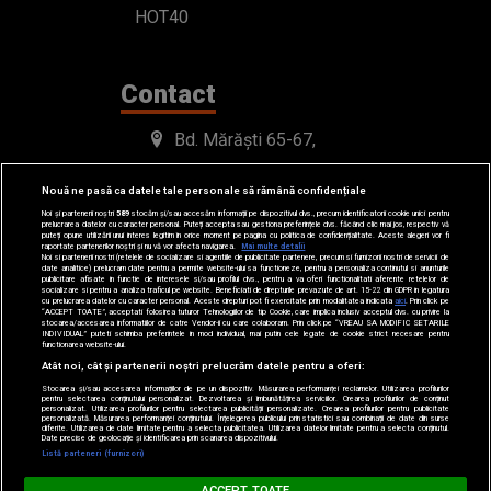
HOT40
Contact
Bd. Mărăști 65-67,
Romexpo Intrarea C,
Nouă ne pasă ca datele tale personale să rămână confidențiale
Pavilion T, sector 1
Noi și partenerii noștri
589
stocăm și/sau accesăm informații pe dispozitivul dvs., precum identificatorii cookie unici pentru
prelucrarea datelor cu caracter personal. Puteți accepta sau gestiona preferințele dvs. făcând clic mai jos, respectiv vă
puteți opune utilizării unui interes legitim în orice moment pe pagina cu politica de confidențialitate. Aceste alegeri vor fi
raportate partenerilor noștri și nu vă vor afecta navigarea.
Mai multe detalii
Noi si partenerii nostri (retelele de socializare si agentiile de publicitate partenere, precum si furnizorii nostri de servicii de
office@radioimpuls.ro
date analitice) prelucram date pentru a permite website-ului sa functioneze, pentru a personaliza continutul si anunturile
publicitare afisate in functie de interesele si/sau profilul dvs., pentru a va oferi functionalitati aferente retelelor de
socializare si pentru a analiza traficul pe website. Beneficiati de drepturile prevazute de art. 15-22 din GDPR in legatura
cu prelucrarea datelor cu caracter personal. Aceste drepturi pot fi exercitate prin modalitatea indicata
aici
. Prin click pe
LIVE : 0754-222.999
“ACCEPT TOATE”, acceptati folosirea tuturor Tehnologiilor de tip Cookie, care implica inclusiv acceptul dvs. cu privire la
stocarea/accesarea informatiilor de catre Vendor-ii cu care colaboram. Prin click pe “VREAU SA MODIFIC SETARILE
INDIVIDUAL” puteti schimba preferintele in mod individual, mai putin cele legate de cookie strict necesare pentru
functionarea website-ului.
WhatsApp: 0754-222.999
Atât noi, cât și partenerii noștri prelucrăm datele pentru a oferi:
Stocarea și/sau accesarea informațiilor de pe un dispozitiv. Măsurarea performanței reclamelor. Utilizarea profilurilor
pentru selectarea conținutului personalizat. Dezvoltarea și îmbunătățirea serviciilor. Crearea profilurilor de conținut
personalizat. Utilizarea profilurilor pentru selectarea publicității personalizate. Crearea profilurilor pentru publicitate
personalizată. Măsurarea performanței conținutului. Înțelegerea publicului prin statistici sau combinații de date din surse
diferite. Utilizarea de date limitate pentru a selecta publicitatea. Utilizarea datelor limitate pentru a selecta conținutul.
Date precise de geolocație și identificarea prin scanarea dispozitivului.
Loading...
Listă parteneri (furnizori)
PARTY ZONE
ACCEPT TOATE