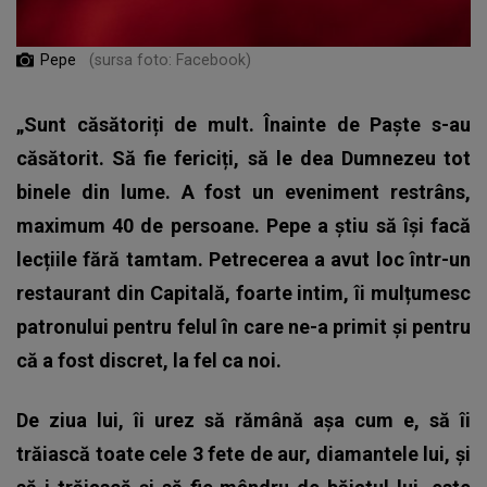
Pepe
(sursa foto: Facebook)
„Sunt căsătoriți de mult. Înainte de Paște s-au
căsătorit. Să fie fericiți, să le dea Dumnezeu tot
binele din lume. A fost un eveniment restrâns,
maximum 40 de persoane. Pepe a știu să își facă
lecțiile fără tamtam. Petrecerea a avut loc într-un
restaurant din Capitală, foarte intim, îi mulțumesc
patronului pentru felul în care ne-a primit și pentru
că a fost discret, la fel ca noi.
De ziua lui, îi urez să rămână așa cum e, să îi
trăiască toate cele 3 fete de aur, diamantele lui, și