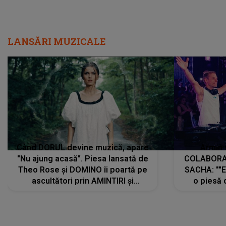
LANSĂRI MUZICALE
Când DORUL devine muzică, apare
Armin 
"Nu ajung acasă". Piesa lansată de
COLABORAR
Theo Rose și DOMINO îi poartă pe
SACHA: ""E
ascultători prin AMINTIRI și
o piesă 
REGĂSIRI, iar drumul emoțiilor
imediat pre
trece prin sufletul publicului:
cu mine șt
"Pentru toți cei care au plecat
păstrăm do
departe ca să le fie mai bine"