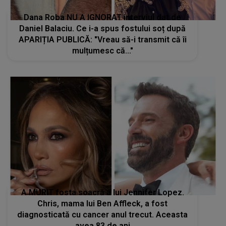
Dana Roba NU A IGNORAT interviul dat de
Daniel Balaciu. Ce i-a spus fostului soț după
APARIȚIA PUBLICĂ: "Vreau să-i transmit că îi
mulțumesc că..."
A MURIT fosta soacră a lui Jennifer Lopez.
Chris, mama lui Ben Affleck, a fost
diagnosticată cu cancer anul trecut. Aceasta
avea 83 de ani