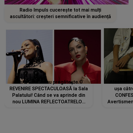
Radio Impuls cucerește tot mai mulți
ascultători: creșteri semnificative în audiență
Tania Turtureanu pregătește O
Alexandra
REVENIRE SPECTACULOASĂ la Sala
ușa cătr
Palatului! Când se va aprinde din
CONFES
nou LUMINA REFLECTOATRELOR
Avertismentu
pentru artistă: " Vor fi multe
rămas ÎNT
cântece noi, în premieră. Cântece
au format-
care abia acum învață să respire"
"Am f