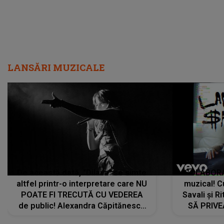
LANSĂRI MUZICALE
De această dată, "Dilaila" se simte
COLABORAR
altfel printr-o interpretare care NU
muzical! C
POATE FI TRECUTĂ CU VEDEREA
Savali și Ri
de public! Alexandra Căpitănescu
SĂ PRIV
a lansat VERSIUNEA LIVE a piesei