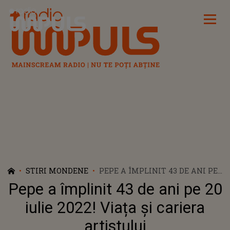
Radio Impuls
STIRI MONDENE
PEPE A ÎMPLINIT 43 DE ANI PE
20 IULIE 2022! VIAȚA ȘI
Pepe a împlinit 43 de ani pe 20
CARIERA ARTISTULUI
iulie 2022! Viața și cariera
artistului