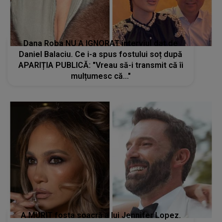
Dana Roba NU A IGNORAT interviul dat de
Daniel Balaciu. Ce i-a spus fostului soț după
APARIȚIA PUBLICĂ: "Vreau să-i transmit că îi
mulțumesc că..."
A MURIT fosta soacră a lui Jennifer Lopez.