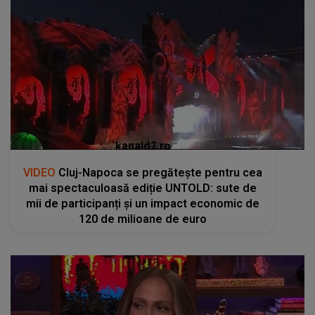
kanald2.ro
VIDEO
Cluj-Napoca se pregătește pentru cea
mai spectaculoasă ediție UNTOLD: sute de
mii de participanți și un impact economic de
120 de milioane de euro