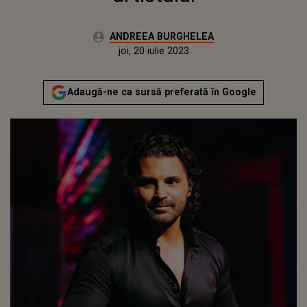
Autor:
ANDREEA BURGHELEA
Publicat:
miercuri, 20 iulie 2022
Actualizat:
joi, 20 iulie 2023
Adaugă-ne ca sursă preferată în Google