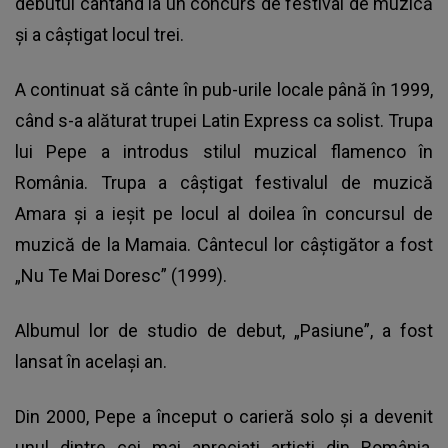
debutul cântând la un concurs de festival de muzică
și a câștigat locul trei.
A continuat să cânte în pub-urile locale până în 1999,
când s-a alăturat trupei Latin Express ca solist. Trupa
lui Pepe a introdus stilul muzical flamenco în
România. Trupa a câștigat festivalul de muzică
Amara și a ieșit pe locul al doilea în concursul de
muzică de la Mamaia. Cântecul lor câștigător a fost
„Nu Te Mai Doresc” (1999).
Albumul lor de studio de debut, „Pasiune”, a fost
lansat în același an.
Din 2000, Pepe a început o carieră solo și a devenit
unul dintre cei mai apreciați artiști din România,