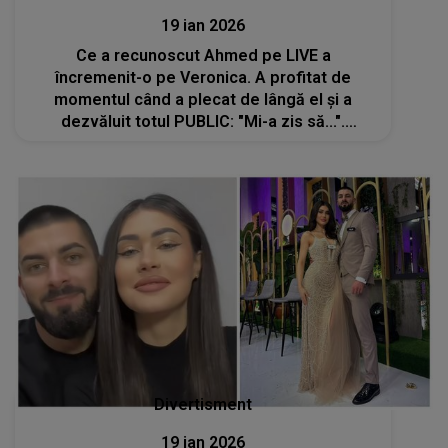
19 ian 2026
Ce a recunoscut Ahmed pe LIVE a
încremenit-o pe Veronica. A profitat de
momentul când a plecat de lângă el și a
dezvăluit totul PUBLIC: "Mi-a zis să...".
Câștigătoarea sezonul 4 "Casa Iubirii" NU
ÎNȚELEGE cum s-a ajuns aici. Se simte trădată
Divertisment
19 ian 2026