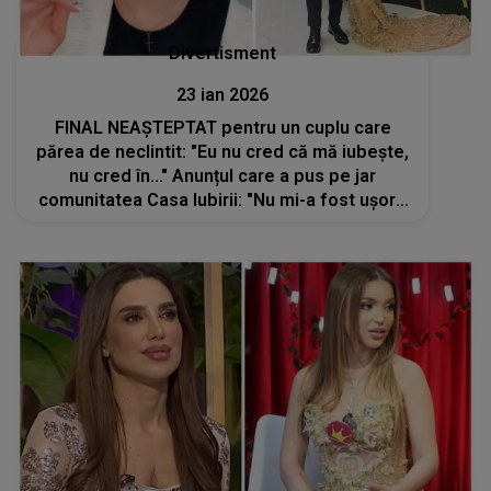
Divertisment
23 ian 2026
FINAL NEAȘTEPTAT pentru un cuplu care
părea de neclintit: "Eu nu cred că mă iubește,
nu cred în..." Anunțul care a pus pe jar
comunitatea Casa Iubirii: "Nu mi-a fost ușor".
Ce se întâmplă și de ce fosta concurentă a
ajuns la această concluzie