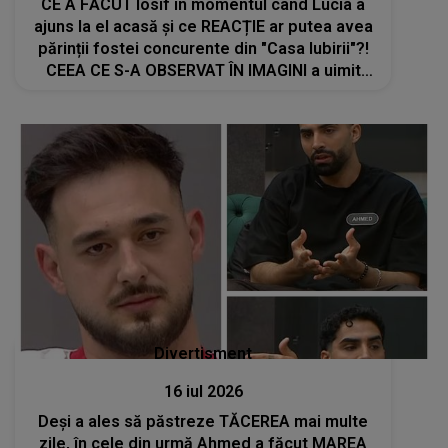
CE A FĂCUT Iosif în momentul când Lucia a
ajuns la el acasă și ce REACȚIE ar putea avea
părinții fostei concurente din "Casa Iubirii"?!
CEEA CE S-A OBSERVAT ÎN IMAGINI a uimit
până și publicul emisiunii de la Kanal D
Divertisment
16 iul 2026
Deși a ales să păstreze TĂCEREA mai multe
zile, în cele din urmă Ahmed a făcut MAREA