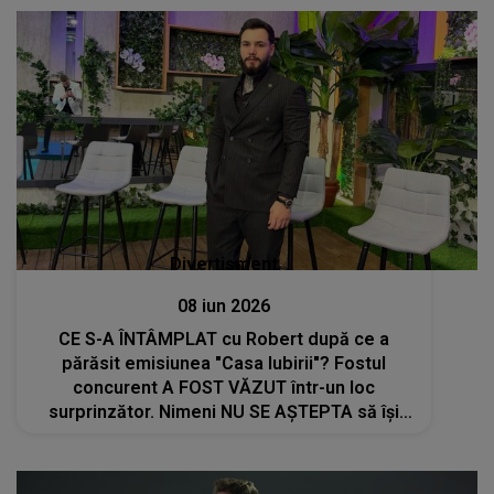
Divertisment
08 iun 2026
CE S-A ÎNTÂMPLAT cu Robert după ce a
părăsit emisiunea "Casa Iubirii"? Fostul
concurent A FOST VĂZUT într-un loc
surprinzător. Nimeni NU SE AȘTEPTA să își
facă apariția acolo atât de repede