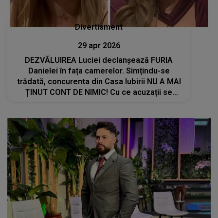
Divertisment
29 apr 2026
DEZVĂLUIREA Luciei declanșează FURIA
Danielei în fața camerelor. Simțindu-se
trădată, concurenta din Casa Iubirii NU A MAI
ȚINUT CONT DE NIMIC! Cu ce acuzații se
confruntă: "Ai făcut..."