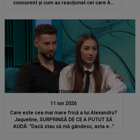
concurent și cum au reacționat cei care AU
VĂZUT IMAGINILE: "Nuuu cred! Nu mă
așteptam la asta. Trebuie să..."
Divertisment
11 iun 2026
Care este cea mai mare frică a lui Alexandru?
Jaqueline, SURPRINSĂ DE CE A PUTUT SĂ
AUDĂ: "Dacă stau să mă gândesc, asta e..."