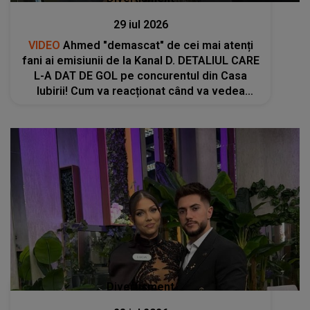
29 iul 2026
VIDEO
Ahmed "demascat" de cei mai atenți
fani ai emisiunii de la Kanal D. DETALIUL CARE
L-A DAT DE GOL pe concurentul din Casa
Iubirii! Cum va reacționat când va vedea
ACESTE IMAGINI cu el: "Doamne! "Măcar dacă
ar..."
Divertisment