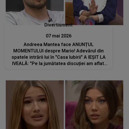
Divertisment
07 mai 2026
Andreea Mantea face ANUNȚUL
MOMENTULUI despre Mario! Adevărul din
spatele intrării lui în "Casa Iubirii" A IEȘIT LA
IVEALĂ: "Pe la jumătatea discuției am aflat.
Noi nu știam că el este..."