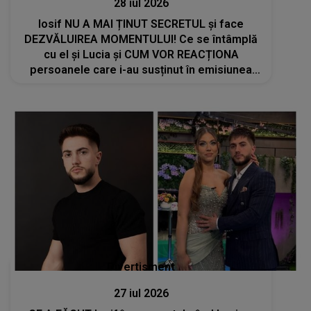
28 iul 2026
Iosif NU A MAI ȚINUT SECRETUL și face
DEZVĂLUIREA MOMENTULUI! Ce se întâmplă
cu el și Lucia și CUM VOR REACȚIONA
persoanele care i-au susținut în emisiunea
Casa Iubirii: "Vreau să știți lucrul ăsta, noi..."
Divertisment
27 iul 2026