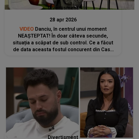
Divertisment
28 apr 2026
VIDEO
Danciu, în centrul unui moment
NEAȘTEPTAT! În doar câteva secunde,
situația a scăpat de sub control. Ce a făcut
de data aceasta fostul concurent din Casa
Iubirii ÎNTRECE ORICE IMAGINAȚIE: "În locul
tău îmi era rușine să..."
Divertisment