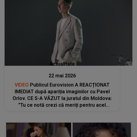
Actualitate
22 mai 2026
VIDEO
Publicul Eurovision A REACȚIONAT
IMEDIAT după apariția imaginilor cu Pavel
Orlov. CE S-A VĂZUT la juratul din Moldova:
"Tu ce notă crezi că meriți pentru acel
moment? S-a găsit tocmai cine să o jurizeze
pe Alexandra, care a fost..."