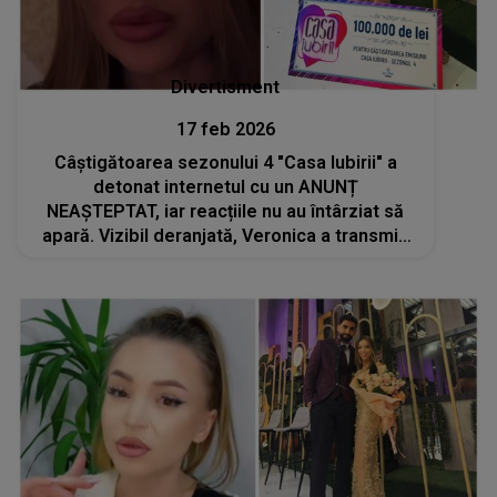
Divertisment
17 feb 2026
Câștigătoarea sezonului 4 "Casa Iubirii" a
detonat internetul cu un ANUNȚ
NEAȘTEPTAT, iar reacțiile nu au întârziat să
apară. Vizibil deranjată, Veronica a transmis
un AVERTISMENT CLAR, lăsând să se
înțeleagă că s-a ajuns prea departe: "Trebuie
să fim..."