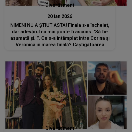
Divertisment
20 ian 2026
NIMENI NU A ȘTIUT ASTA! Finala s-a încheiat,
dar adevărul nu mai poate fi ascuns: "Să fie
asumată și...". Ce s-a întâmplat între Corina și
Veronica în marea finală? Câștigătoarea
sezonului 4 "Casa Iubirii" spune abia acum ce
i-a făcut fosta sa colegă
Divertisment