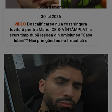
Divertisment
30 iul 2026
VIDEO
Descalificarea nu a fost singura
lovitură pentru Mario! CE S-A ÎNTÂMPLAT la
scurt timp după ieșirea din emisiunea "Casa
Iubirii"? Nici prin gând nu i-a trecut că o
PERSOANĂ APROPIATĂ ar putea să-i facă
asta: "Au ales să mă..."
Divertisment