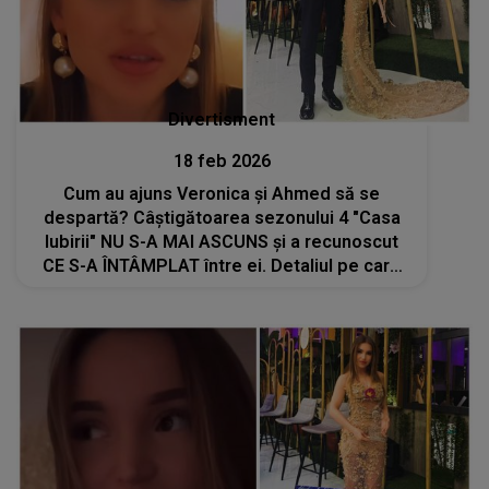
Divertisment
18 feb 2026
Cum au ajuns Veronica și Ahmed să se
despartă? Câștigătoarea sezonului 4 "Casa
Iubirii" NU S-A MAI ASCUNS și a recunoscut
CE S-A ÎNTÂMPLAT între ei. Detaliul pe care
nimeni nu îl știa: "Nu e cale de întoarcere.
Cred că e cazul să știți și voi adevărul..."