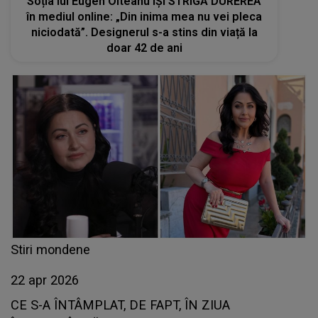
Soția lui Eugen Olteanu ÎȘI STRIGĂ DUREREA
în mediul online: „Din inima mea nu vei pleca
niciodată”. Designerul s-a stins din viață la
doar 42 de ani
Stiri mondene
22 apr 2026
CE S-A ÎNTÂMPLAT, DE FAPT, ÎN ZIUA