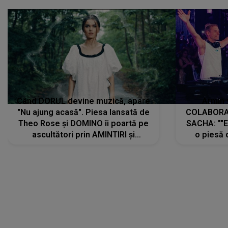
Când DORUL devine muzică, apare
Armin 
"Nu ajung acasă". Piesa lansată de
COLABORAR
Theo Rose și DOMINO îi poartă pe
SACHA: ""E
ascultători prin AMINTIRI și
o piesă 
REGĂSIRI, iar drumul emoțiilor
imediat pre
trece prin sufletul publicului:
cu mine șt
"Pentru toți cei care au plecat
păstrăm do
departe ca să le fie mai bine"