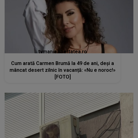
tvmania.libertatea.ro
Cum arată Carmen Brumă la 49 de ani, deși a
mâncat desert zilnic în vacanță: «Nu e noroc!»
[FOTO]