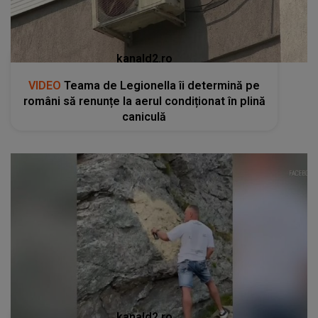
kanald2.ro
VIDEO
Teama de Legionella îi determină pe
români să renunțe la aerul condiționat în plină
caniculă
kanald2.ro