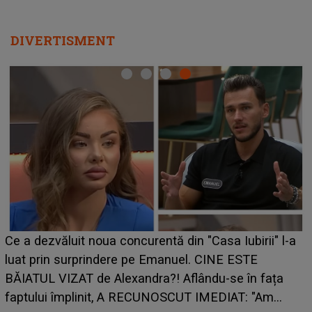
DIVERTISMENT
HOROSCOP de weekend, 8-9 august 2026. Zodia
-a
care riscă să rămână fără bani. O decizie luată în
grabă îi aduce pierderi semnificative și îi dă toate
planurile peste cap