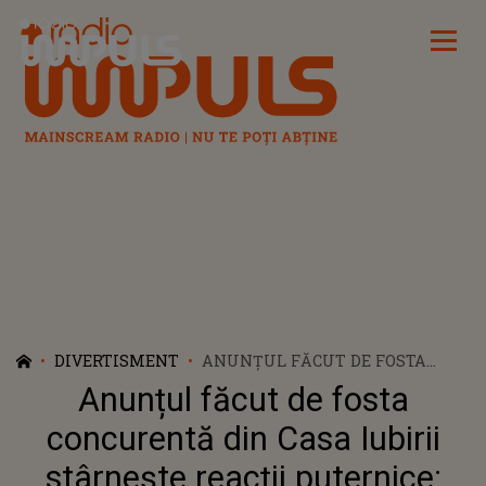
Radio Impuls
DIVERTISMENT
ANUNȚUL FĂCUT DE FOSTA
CONCURENTĂ DIN CASA IUBIRII
Anunțul făcut de fosta
STÂRNEȘTE REACȚII PUTERNICE:
"DOAMNE AJUTĂ! CRED CĂ ĂSTA
concurentă din Casa Iubirii
E MOTIVUL PENTRU CARE AI
stârnește reacții puternice:
PLECAT. EȘTI..."