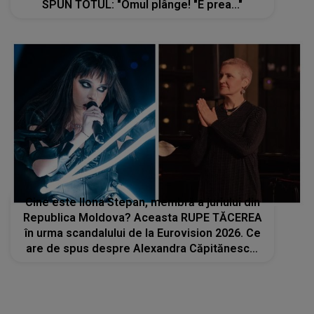
SPUN TOTUL: "Omul plânge! "E prea..."
Cine este Ilona Stepan, membră a juriului din
Republica Moldova? Aceasta RUPE TĂCEREA
în urma scandalului de la Eurovision 2026. Ce
are de spus despre Alexandra Căpitănescu:
„Ceva s-a întâmplat cu ea la repetiția
generală...”