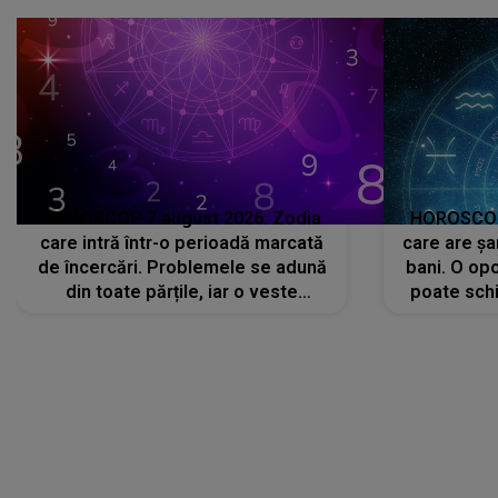
HOROSCOP 7 august 2026. Zodia
HOROSCOP 
care intră într-o perioadă marcată
care are șa
de încercări. Problemele se adună
bani. O opo
din toate părțile, iar o veste
poate schi
neașteptată îi dă planurile peste
la
cap