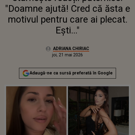
"Doamne ajută! Cred că ăsta e
motivul pentru care ai plecat.
Ești..."
Autor:
ADRIANA CHIRIAC
Publicat:
joi, 21 mai 2026
Actualizat:
joi, 21 mai 2026
Adaugă-ne ca sursă preferată în Google