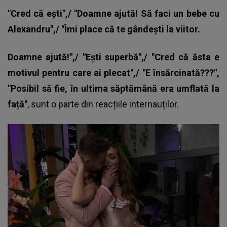
"Cred că ești",/ "Doamne ajută! Să faci un bebe cu
Alexandru",/ "Îmi place că te gândești la viitor.
Doamne ajută!",/ "Ești superbă",/ "Cred că ăsta e
motivul pentru care ai plecat",/ "E însărcinată???",
"Posibil să fie, în ultima săptămână era umflată la
față"
, sunt o parte din reacțiile internauților.