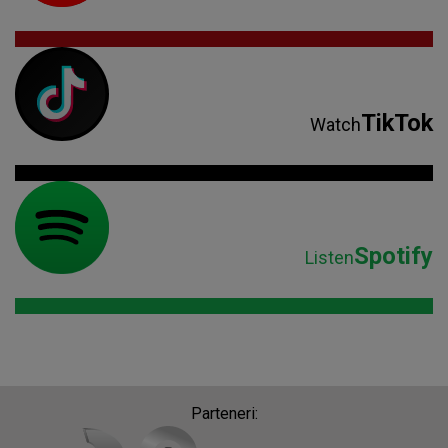
TikTok
Watch
Spotify
Listen
Parteneri: