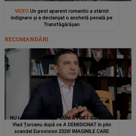
VIDEO
Un gest aparent romantic a stârnit
indignare și a declanșat o anchetă penală pe
Transfăgărășan
RECOMANDĂRI
NU l-ai mai văzut așa! CUM A FOST SURPRINS
Vlad Țurcanu după ce A DEMISIONAT în plin
scandal Eurovision 2026! IMAGINILE CARE