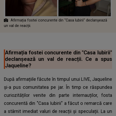
Afirmația fostei concurente din "Casa Iubirii" declanșează
un val de reacții.
Afirmația fostei concurente din "Casa Iubirii"
declanșează un val de reacții. Ce a spus
Jaqueline?
După afirmațiile făcute în timpul unui LIVE, Jaqueline
și-a pus comunitatea pe jar. În timp ce răspundea
curiozităților venite din parte internauților, fosta
concurentă din "Casa Iubirii" a făcut o remarcă care
a stârnit imediat valuri de reacții și speculații. La un