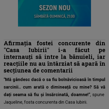
Afirmația fostei concurente din
"Casa Iubirii" i-a făcut pe
internauți să intre la bănuieli, iar
reacțiile nu au întârziat să apară în
secțiunea de comentarii
"Mă gândesc dacă o sa fiu bolnăvicioasă în timpul
sarcinii.. cum arată o dimineață cu mine? Să vă
dați seama să fiu și însărcinată, doamne!"
, spune
Jaqueline,
fosta concurenta din Casa Iubirii
.