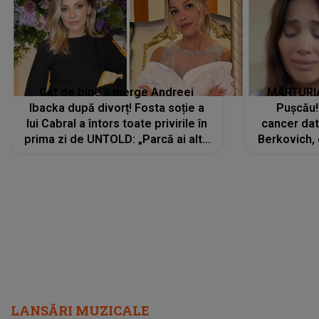
Cât de bine îi merge Andreei
MĂRTURIA
Ibacka după divorț! Fosta soție a
Pușcău!
lui Cabral a întors toate privirile în
cancer dato
prima zi de UNTOLD: „Parcă ai altă
Berkovich, 
strălucire, emani putere,
accident ru
încredere, siguranță...”
Dacă nu 
LANSĂRI MUZICALE