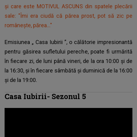
și care este MOTIVUL ASCUNS din spatele plecării
sale: "Îmi era ciudă că părea prost, pot să zic pe
românește, părea..."
Emisiunea „
Casa Iubirii
”, o călătorie impresionantă
pentru găsirea sufletului pereche, poate fi urmărită
în fiecare zi, de luni până vineri, de la ora 10:00 și de
la 16:30, și în fiecare sâmbătă și duminică de la 16:00
și de la 19:00.
Casa Iubirii- Sezonul 5