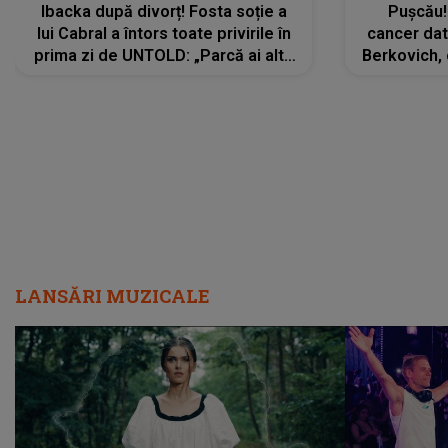
Ibacka după divorț! Fosta soție a
Pușcău!
lui Cabral a întors toate privirile în
cancer dato
prima zi de UNTOLD: „Parcă ai altă
Berkovich, 
strălucire, emani putere,
accident ru
încredere, siguranță...”
Dacă nu 
LANSĂRI MUZICALE