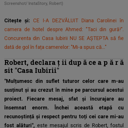
Screenshot/ InstaStory, Robert)
Citește și:
CE I-A DEZVĂLUIT Diana Carolinei în
camera de hotel despre Ahmed: "Taci din gură!".
Concurenta din Casa Iubirii NU SE AȘTEPTA să fie
dată de gol în fața camerelor: "Mi-a spus că..."
Robert, declara
ț
ii dup
ă
ce a p
ă
r
ă
sit "Casa Iubirii"
"Mulțumesc din suflet tuturor celor care m-au
susținut și au crezut în mine pe parcursul acestui
proiect. Fiecare mesaj, sfat și încurajare au
însemnat enorm. Închei această etapă cu
recunoștință și respect pentru toți cei care mi-au
fost alături",
este mesajul scris de Robert,
fostul