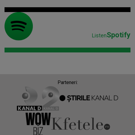
Spotify
Listen
Parteneri: