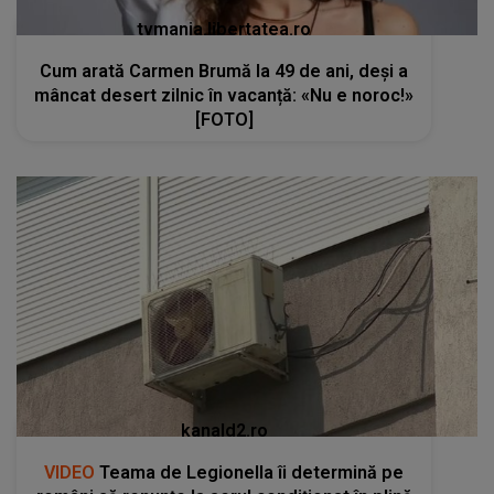
tvmania.libertatea.ro
Cum arată Carmen Brumă la 49 de ani, deși a
mâncat desert zilnic în vacanță: «Nu e noroc!»
[FOTO]
kanald2.ro
VIDEO
Teama de Legionella îi determină pe