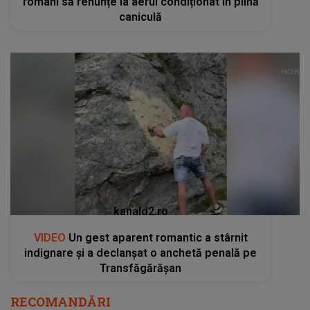
români să renunțe la aerul condiționat în plină
caniculă
kanald2.ro
VIDEO
Un gest aparent romantic a stârnit
indignare și a declanșat o anchetă penală pe
Transfăgărășan
RECOMANDĂRI