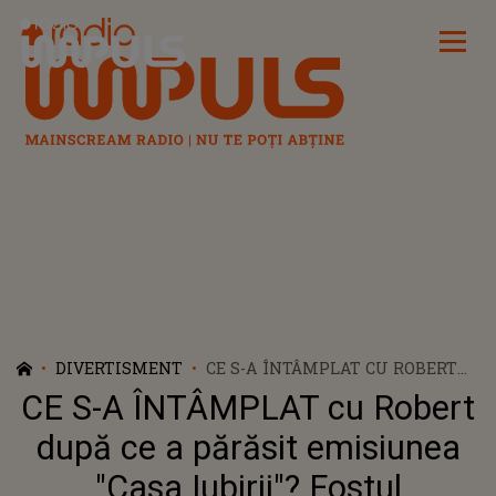
Radio Impuls
DIVERTISMENT
CE S-A ÎNTÂMPLAT CU ROBERT
DUPĂ CE A PĂRĂSIT EMISIUNEA
CE S-A ÎNTÂMPLAT cu Robert
"CASA IUBIRII"? FOSTUL
CONCURENT A FOST VĂZUT
după ce a părăsit emisiunea
ÎNTR-UN LOC SURPRINZĂTOR.
"Casa Iubirii"? Fostul
NIMENI NU SE AȘTEPTA SĂ ÎȘI