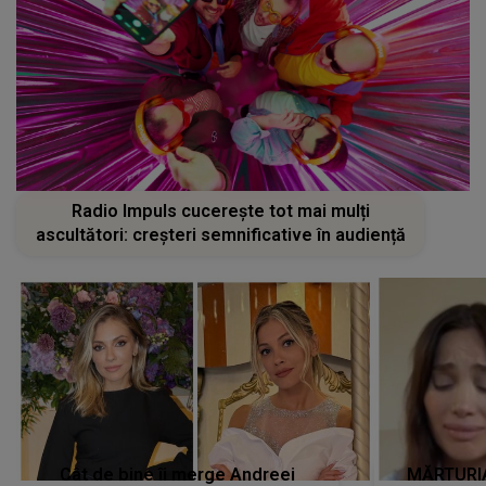
Radio Impuls cucerește tot mai mulți
ascultători: creșteri semnificative în audiență
Cât de bine îi merge Andreei
MĂRTURIA