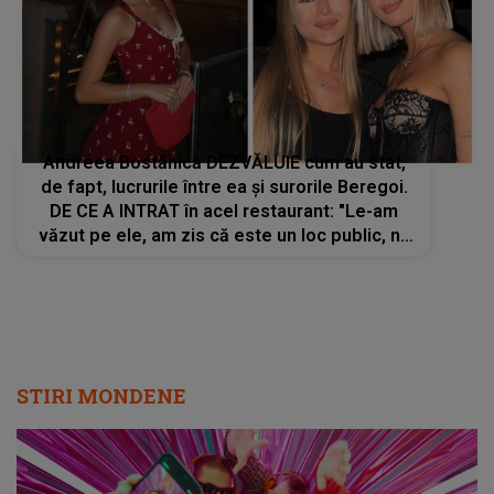
Andreea Bostănică DEZVĂLUIE cum au stat,
de fapt, lucrurile între ea și surorile Beregoi.
DE CE A INTRAT în acel restaurant: "Le-am
văzut pe ele, am zis că este un loc public, nu
trebuie să îmi fie frică. Eu am vrut să...."
STIRI MONDENE