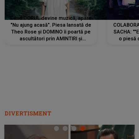
Când DORUL devine muzică, apare
Armin 
"Nu ajung acasă". Piesa lansată de
COLABORAR
Theo Rose și DOMINO îi poartă pe
SACHA: ""E
ascultători prin AMINTIRI și
o piesă 
REGĂSIRI, iar drumul emoțiilor
imediat pre
trece prin sufletul publicului:
cu mine șt
"Pentru toți cei care au plecat
păstrăm do
departe ca să le fie mai bine"
DIVERTISMENT