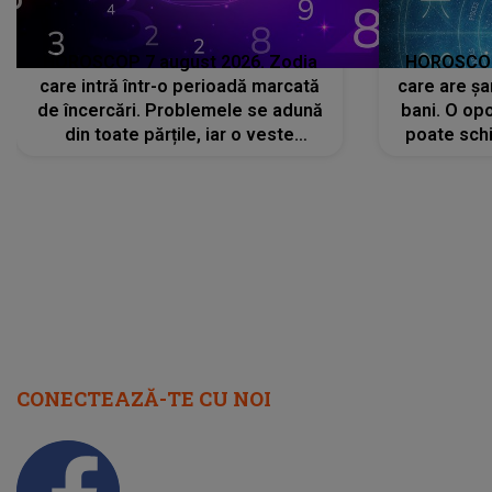
HOROSCOP 7 august 2026. Zodia
HOROSCOP 
care intră într-o perioadă marcată
care are șa
de încercări. Problemele se adună
bani. O opo
din toate părțile, iar o veste
poate schi
neașteptată îi dă planurile peste
la
cap
CONECTEAZĂ-TE CU NOI