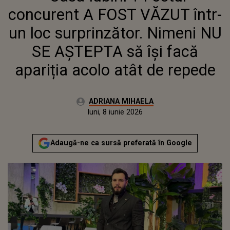
FACĂ APARIȚIA ACOLO ATÂT DE
concurent A FOST VĂZUT într-
REPEDE
un loc surprinzător. Nimeni NU
SE AȘTEPTA să își facă
apariția acolo atât de repede
Autor:
ADRIANA MIHAELA
Publicat:
luni, 8 iunie 2026
Actualizat:
luni, 8 iunie 2026
Adaugă-ne ca sursă preferată în Google