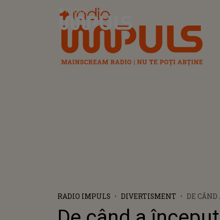
Radio Impuls
RADIO IMPULS
DIVERTISMENT
DE CÂND 
SE SIMT
De când a începu
JAQUELIN