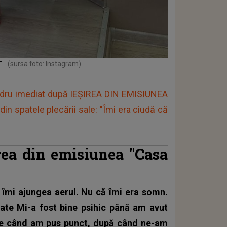
i"
(sursa foto: Instagram)
ndru imediat după IEȘIREA DIN EMISIUNEA
n spatele plecării sale: "Îmi era ciudă că
rea din emisiunea "Casa
îmi ajungea aerul. Nu că îmi era somn.
tate Mi-a fost bine psihic până am avut
ine când am pus punct, după când ne-am