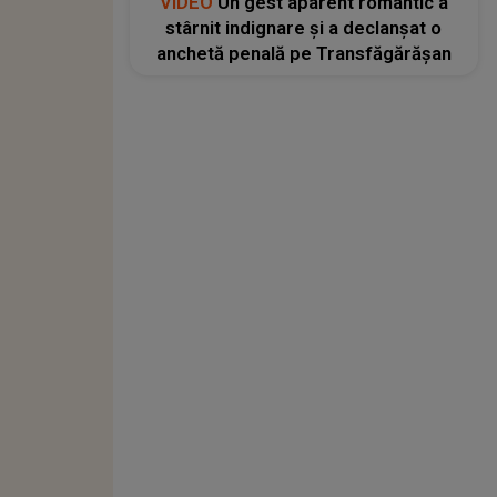
VIDEO
Un gest aparent romantic a
stârnit indignare și a declanșat o
anchetă penală pe Transfăgărășan