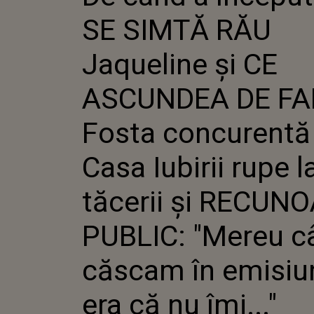
ASCUNDE
SE SIMTĂ RĂU
FOSTA C
DIN CASA
LANȚUL T
Jaqueline și CE
RECUNOA
"MEREU 
ASCUNDEA DE FA
ÎN EMISI
NU ÎMI..."
Fosta concurentă
Casa Iubirii rupe l
tăcerii și RECUN
PUBLIC: "Mereu c
căscam în emisiu
era că nu îmi..."