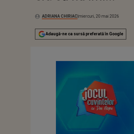
Publicat:
Autor:
miercuri, 20 mai 2026
Actualizat:
ADRIANA CHIRIAC
miercuri, 20 mai 2026
Adaugă-ne ca sursă preferată în Google