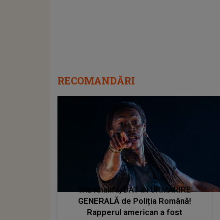
RECOMANDĂRI
Wiz Khalifa, DAT ÎN URMĂRIRE
GENERALĂ de Poliția Română!
Rapperul american a fost