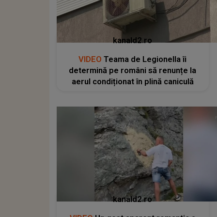
kanald2.ro
VIDEO
Teama de Legionella îi
determină pe români să renunțe la
aerul condiționat în plină caniculă
kanald2.ro