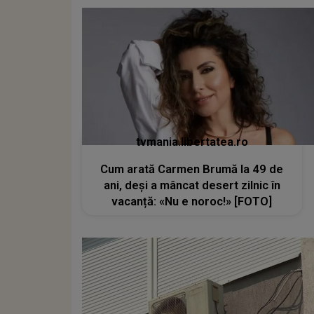
tvmania.libertatea.ro
Cum arată Carmen Brumă la 49 de
ani, deși a mâncat desert zilnic în
vacanță: «Nu e noroc!» [FOTO]