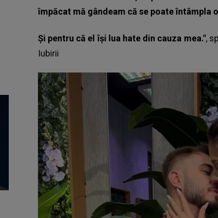
împăcat mă gândeam că se poate întâmpla or
Și pentru că el își lua hate din cauza mea."
, s
Iubirii