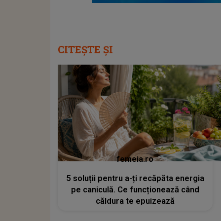
CITEȘTE ȘI
femeia.ro
5 soluții pentru a-ți recăpăta energia
pe caniculă. Ce funcționează când
căldura te epuizează