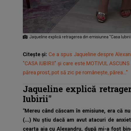
Jaqueline explică retragerea din emisiunea "Casa Iubiri
Citește și:
Ce a spus Jaqueline despre Alexa
"CASA IUBIRII" și care este MOTIVUL ASCUNS di
părea prost, pot să zic pe românește, părea..."
Jaqueline explică retrage
Iubirii"
"Mereu când căscam în emisiune, era că nu 
(...) Nu știu dacă am avut atacuri de anxie
cearta aia cu Alexandru, după mi-a fost b