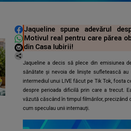
DISTRIBUIE ARTICOLUL
Jaqueline spune adevărul des
Motivul real pentru care părea o
din Casa Iubirii!
Jaqueline a decis să plece din emisiunea d
sănătate și nevoia de liniște sufletească au
intermediul unui LIVE făcut pe Tik Tok, fosta c
despre perioada dificilă prin care a trecut. 
văzută căscând în timpul filmărilor, precizând că
cum speculau unii internauți.