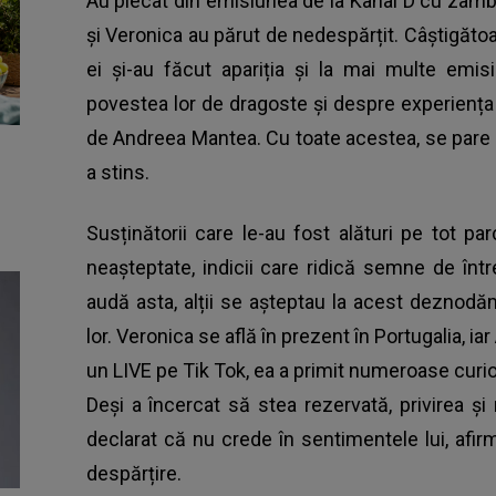
Au plecat din emisiunea de la Kanal D cu zâmb
și Veronica au părut de nedespărțit. Câștigătoar
ei și-au făcut apariția și la mai multe emis
povestea lor de dragoste și despre experiența
de Andreea Mantea. Cu toate acestea, se pare că 
a stins.
Susținătorii care le-au fost alături pe tot parc
neașteptate, indicii care ridică semne de înt
audă asta, alții se așteptau la acest deznodăm
lor. Veronica se află în prezent în Portugalia, i
un LIVE pe Tik Tok, ea a primit numeroase curio
Deși a încercat să stea rezervată, privirea și
declarat că nu crede în sentimentele lui, afir
despărțire.