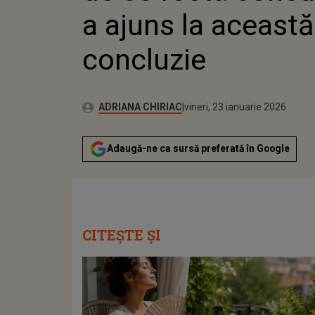
a ajuns la această
concluzie
Publicat:
Autor:
vineri, 23 ianuarie 2026
Actualizat:
ADRIANA CHIRIAC
vineri, 23 ianuarie 2026
Adaugă-ne ca sursă preferată în Google
CITEȘTE ȘI