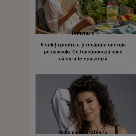
femeia.ro
5 soluții pentru a-ți recăpăta energia
pe caniculă. Ce funcționează când
căldura te epuizează
tvmania.libertatea.ro