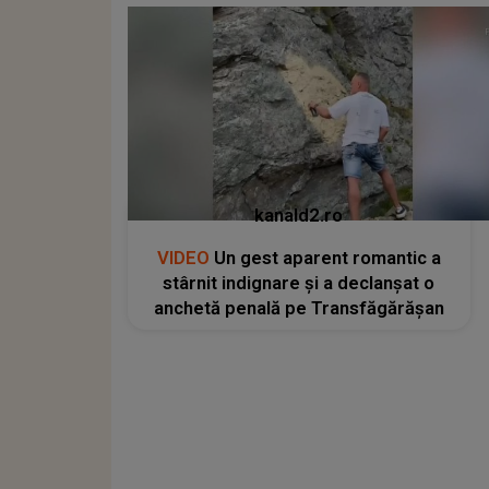
kanald2.ro
VIDEO
Un gest aparent romantic a
stârnit indignare și a declanșat o
anchetă penală pe Transfăgărășan