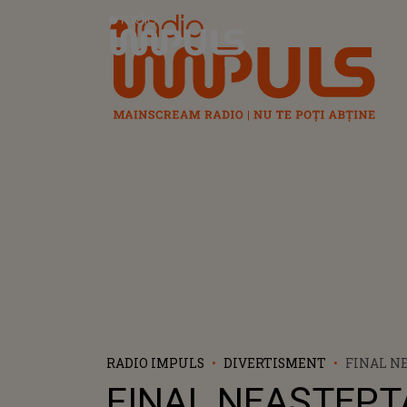
Radio Impuls
RADIO IMPULS
DIVERTISMENT
FINAL N
PENTRU 
FINAL NEAȘTEPT
CARE PĂ