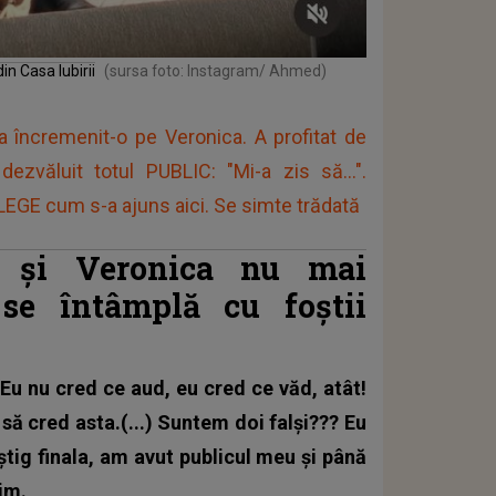
in Casa Iubirii
(sursa foto: Instagram/ Ahmed)
încremenit-o pe Veronica. A profitat de
zvăluit totul PUBLIC: "Mi-a zis să...".
LEGE cum s-a ajuns aici. Se simte trădată
d și Veronica nu mai
se întâmplă cu foștii
i
 Eu nu cred ce aud, eu cred ce văd, atât!
 să cred asta.(...) Suntem doi falși??? Eu
tig finala, am avut publicul meu și până
im.