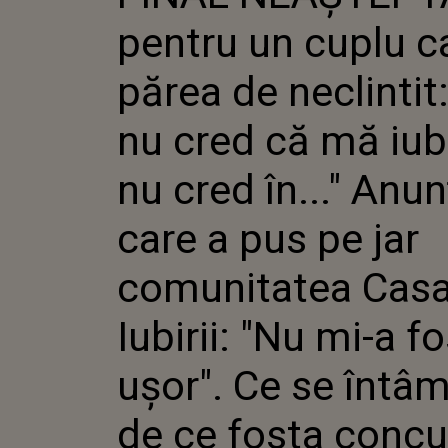
NECLINTI
pentru un cuplu c
CRED CĂ 
NU CRED 
CARE A P
părea de neclintit
COMUNIT
IUBIRII:
nu cred că mă iub
UȘOR". C
ȘI DE CE 
CONCURE
nu cred în..." Anun
LA ACEA
care a pus pe jar
comunitatea Cas
Iubirii: "Nu mi-a fo
ușor". Ce se întâm
de ce fosta concu