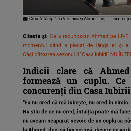
Ce se întâmplă cu Veronica și Ahmed, foștii concurenți d
Citește și:
Ce a recunoscut Ahmed pe LIVE a 
momentul când a plecat de lângă el și a de
Câștigătoarea sezonul 4 "Casa Iubirii" NU ÎNȚE
Indicii clare că Ahme
formează un cuplu. Ce 
concurenți din Casa Iubiri
"Eu nu cred că mă iubește, nu cred în nimic.
Nu știu de ce nu cred, intuiția poate mă face
nu aveam neapărat nevoie de un cuplu să câș
la Ahmed, deci să fim serioși, despre ce vorb