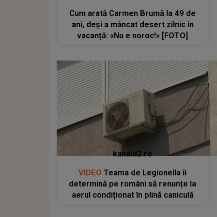
Cum arată Carmen Brumă la 49 de
ani, deși a mâncat desert zilnic în
vacanță: «Nu e noroc!» [FOTO]
kanald2.ro
VIDEO
Teama de Legionella îi
determină pe români să renunțe la
aerul condiționat în plină caniculă