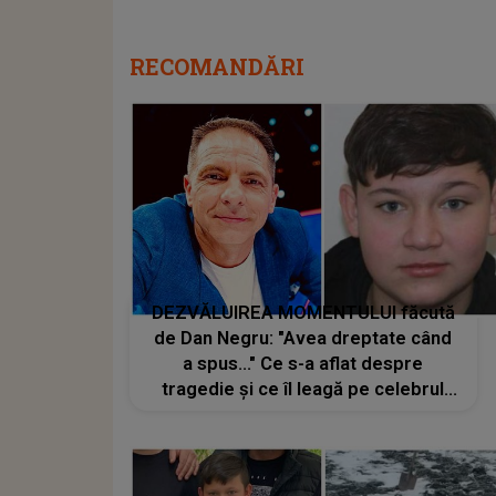
RECOMANDĂRI
DEZVĂLUIREA MOMENTULUI făcută
de Dan Negru: "Avea dreptate când
a spus..." Ce s-a aflat despre
tragedie și ce îl leagă pe celebrul
prezentator de LOCUL unde băiatul
de 15 ani a fost ucis și îngropat de
prieteni în curtea unei case te lasă
fără cuvinte