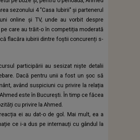
etul pe buze și, pentru o perioadă, Ahmed
ea sezonului 4 "Casa Iubirii" și partenerul
iuni online și TV, unde au vorbit despre
 pe care au trăit-o în competiția moderată
flacăra iubirii dintre foștii concurenți s-
ursul participării au sesizat niște detalii
rebare. Dacă pentru unii a fost un șoc să
ânt, având suspiciuni cu privire la relația
ar Ahmed este în București. În timp ce făcea
zități cu privire la Ahmed.
 reacția ei au dat-o de gol. Mai mult, ea a
mație ce i-a dus pe internauți cu gândul la