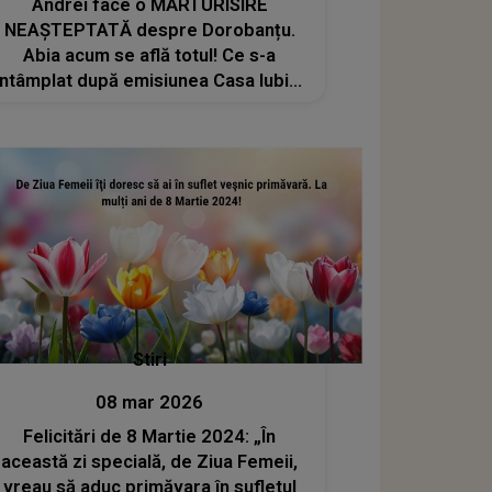
Andrei face o MĂRTURISIRE
NEAȘTEPTATĂ despre Dorobanțu.
Abia acum se află totul! Ce s-a
întâmplat după emisiunea Casa Iubirii
și nimeni NU A ȘTIUT: "Nu ai cum să
rămâi prieten cu..."
Stiri
08 mar 2026
Felicitări de 8 Martie 2024: „În
această zi specială, de Ziua Femeii,
vreau să aduc primăvara în sufletul