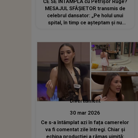
CE SE ÎNTÂMPLĂ cu Petrișor Ruge?
MESAJUL SFÂȘIETOR transmis de
celebrul dansator: „Pe holul unui
spital, în timp ce așteptam și nu
puteam să fac nimic...”
Divertisment
30 mar 2026
Ce s-a întâmplat azi în fața camerelor
va fi comentat zile întregi. Chiar și
echipa producției a rămas uimită: