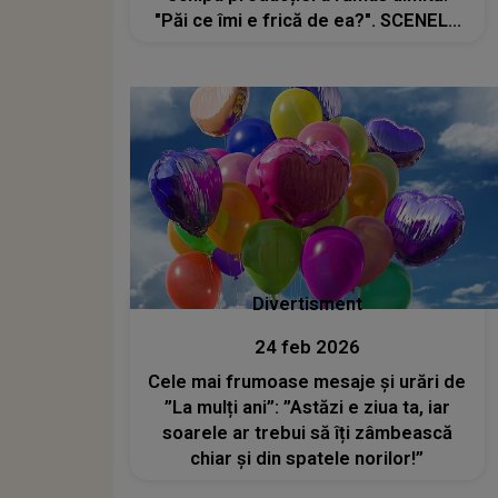
"Păi ce îmi e frică de ea?". SCENELE
ȘOCANTE cu Jaqueline și Diana
surprinse chiar în timpul filmărilor: "Ai
dat în mine, ți-o dau eu dublu .."
Divertisment
24 feb 2026
Cele mai frumoase mesaje și urări de
”La mulți ani”: ”Astăzi e ziua ta, iar
soarele ar trebui să îți zâmbească
chiar și din spatele norilor!”