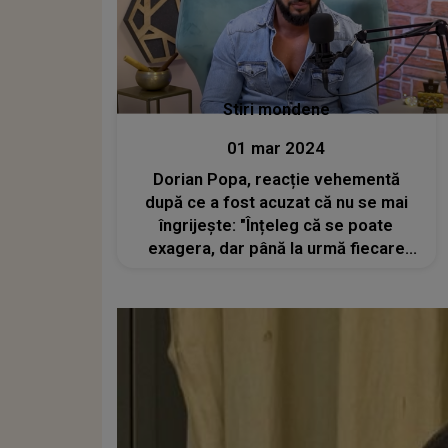
Stiri mondene
01 mar 2024
Dorian Popa, reacție vehementă
după ce a fost acuzat că nu se mai
îngrijește: "Înțeleg că se poate
exagera, dar până la urmă fiecare
poate face tot ce își dorește"