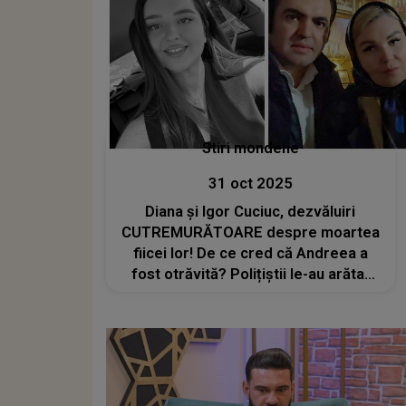
Stiri mondene
31 oct 2025
Diana și Igor Cuciuc, dezvăluiri
CUTREMURĂTOARE despre moartea
fiicei lor! De ce cred că Andreea a
fost otrăvită? Polițiștii le-au arătat
de două ori un videoclip tăiat din
noaptea tragediei: „Deci e un semn
de întrebare. Se putea ascunde un
adevăr”