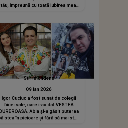
tău, împreună cu toată iubirea mea!
La mulţi ani!”
Stiri mondene
09 ian 2026
Igor Cuciuc a fost sunat de colegii
fiicei sale, care i-au dat VESTEA
DUREROASĂ. Abia și-a găsit puterea
să stea în picioare și fără să mai stea
pe gânduri, a mers direct la