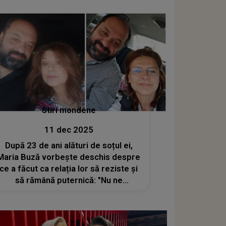
mormântul Andreei Cuciuc:
"Plângeam și nu aveam stare să...".
CE S-A ÎNTÂMPLAT
Stiri mondene
11 dec 2025
După 23 de ani alături de soțul ei,
Maria Buză vorbește deschis despre
ce a făcut ca relația lor să reziste și
să rămână puternică: "Nu ne
închipuiam, atunci când ne-am
cunoscut, că vom deveni o familie, că
vom face echipă pe scenă cu multe