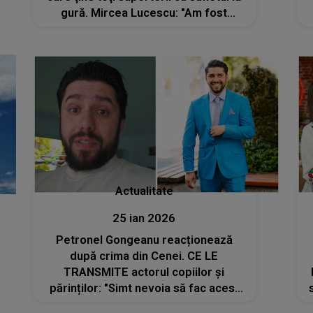
gură. Mircea Lucescu: "Am fost
mulțumit când am auzit că se joacă la
Beșiktaș pentru că..."
Actualitate
25 ian 2026
Petronel Gongeanu reacționează
după crima din Cenei. CE LE
TRANSMITE actorul copiilor și
părinților: "Simt nevoia să fac acest
video pentru că știu că..." Mesajul său