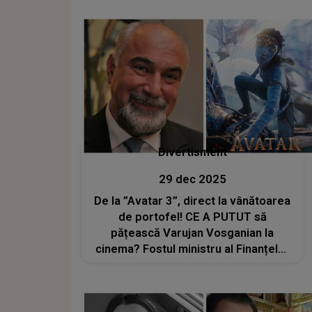
Divertisment
29 dec 2025
De la ”Avatar 3”, direct la vânătoarea
de portofel! CE A PUTUT să
pățească Varujan Vosganian la
cinema? Fostul ministru al Finanțelor
a povestit toată aventura pe o rețea
de socializare: „M-a ajutat și pisica
Pusi”