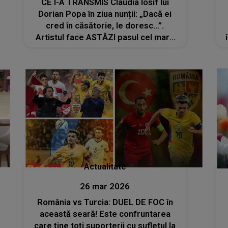
CE I-A TRANSMIS Claudia Iosif lui
Dorian Popa în ziua nunții: „Dacă ei
cred în căsătorie, le doresc...”.
Artistul face ASTĂZI pasul cel mare
alături de Andreea, după aproape doi
ani de relație
Actualitate
26 mar 2026
România vs Turcia: DUEL DE FOC în
această seară! Este confruntarea
care ţine toţi suporterii cu sufletul la