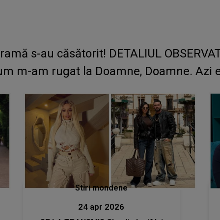
aramă s-au căsătorit! DETALIUL OBSERVAT 
 cum m-am rugat la Doamne, Doamne. Azi e 
Stiri mondene
24 apr 2026