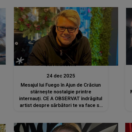
stârneşte reacții puternice: "Cu
siguranță cu asta o să mă confrunt și
eu"
Stiri mondene
24 dec 2025
Mesajul lui Fuego în Ajun de Crăciun
stârnește nostalgie printre
internauți. CE A OBSERVAT îndrăgitul
artist despre sărbători te va face să
zâmbești și să suspini în același timp:
"Fiecare are ceva de făcut, iar asta
pune o lume întreagă în..."