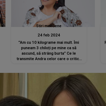
Stiri mondene
24 feb 2024
”Am cu 10 kilograme mai mult. Îmi
puneam 3 chiloți pe mine ca să
ascund, să strâng burta” Ce le
transmite Andra celor care o critică
că s-a îngrășat