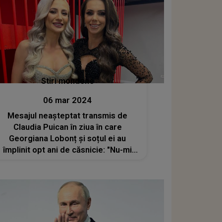
realizări"
Stiri mondene
06 mar 2024
Mesajul neașteptat transmis de
Claudia Puican în ziua în care
Georgiana Lobonț și soțul ei au
împlinit opt ani de căsnicie: "Nu-mi
vine să cred"